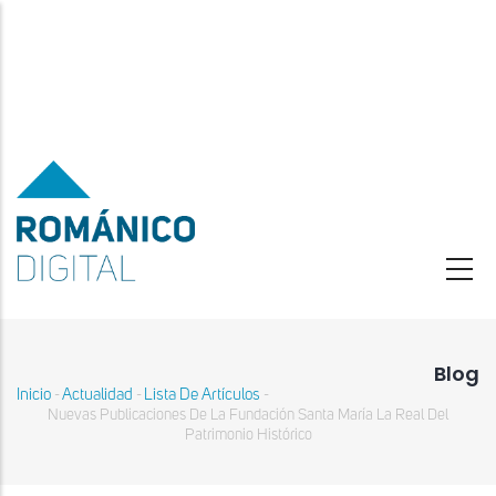
Pasar
al
contenido
principal
Blog
Inicio
Actualidad
Lista De Artículos
-
-
-
Sobrescribir
Nuevas Publicaciones De La Fundación Santa María La Real Del
enlaces
Patrimonio Histórico
de