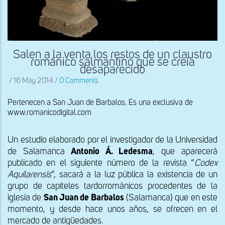
Salen a la venta los restos de un claustro
románico salmantino que se creía
desaparecido
/
16 May 2014
/
0 Comments
Pertenecen a San Juan de Barbalos. Es una exclusiva de
www.romanicodigital.com
Un estudio elaborado por el investigador de la Universidad
de Salamanca
Antonio Á. Ledesma
, que aparecerá
publicado en el siguiente número de la revista “
Codex
Aquilarensis
”, sacará a la luz pública la existencia de un
grupo de capiteles tardorrománicos procedentes de la
iglesia de
San Juan de Barbalos
(Salamanca) que en este
momento, y desde hace unos años, se ofrecen en el
mercado de antigüedades.