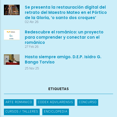
Se presenta la restauración digital del
retrato del Maestro Mateo en el Pórtico
de la Gloria, ‘o santo dos croques’
02 Abr 26
Redescubre el románico: un proyecto
para comprender y conectar con el
románico
27 Feb 26
Hasta siempre amigo. D.E.P. Isidro G.
Bango Torviso
25 Nov 25
ETIQUETAS
ARTE ROMANICO
CODEX AQVILARENSIS
CONCURSO
CURSOS / TALLERES
ENCICLOPEDIA