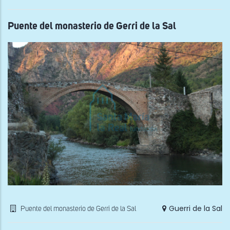
la
torr
de
la
Puente del monasterio de Gerri de la Sal
Pris
de
Gerr
de
la
Sal
Guerri de la Sal
Puente del monasterio de Gerri de la Sal