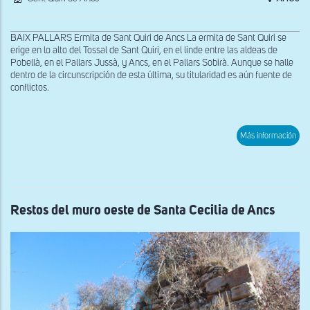
BAIX PALLARS Ermita de Sant Quiri de Ancs La ermita de Sant Quiri se
erige en lo alto del Tossal de Sant Quiri, en el linde entre las aldeas de
Pobellà, en el Pallars Jussà, y Ancs, en el Pallars Sobirà. Aunque se halle
dentro de la circunscripción de esta última, su titularidad es aún fuente de
conflictos.
sob
Más información
Ábs
y
mur
sur
de
San
Quir
Restos del muro oeste de Santa Cecilia de Ancs
de
Anc