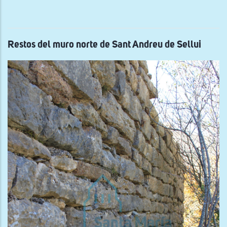
del
mur
oes
de
San
Ceci
Restos del muro norte de Sant Andreu de Sellui
de
Anc