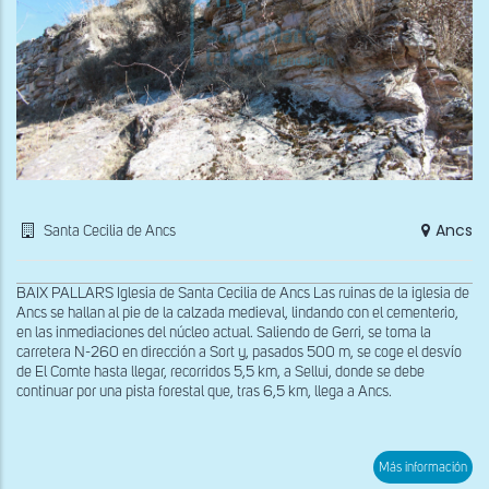
Ancs
Santa Cecilia de Ancs
BAIX PALLARS Iglesia de Santa Cecilia de Ancs Las ruinas de la iglesia de
Ancs se hallan al pie de la calzada medieval, lindando con el cementerio,
en las inmediaciones del núcleo actual. Saliendo de Gerri, se toma la
carretera N-260 en dirección a Sort y, pasados 500 m, se coge el desvío
de El Comte hasta llegar, recorridos 5,5 km, a Sellui, donde se debe
continuar por una pista forestal que, tras 6,5 km, llega a Ancs.
sob
Más información
Res