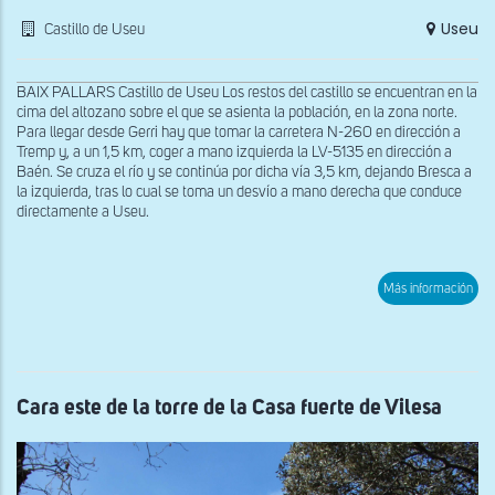
Useu
Castillo de Useu
BAIX PALLARS Castillo de Useu Los restos del castillo se encuentran en la
cima del altozano sobre el que se asienta la población, en la zona norte.
Para llegar desde Gerri hay que tomar la carretera N-260 en dirección a
Tremp y, a un 1,5 km, coger a mano izquierda la LV-5135 en dirección a
Baén. Se cruza el río y se continúa por dicha vía 3,5 km, dejando Bresca a
la izquierda, tras lo cual se toma un desvío a mano derecha que conduce
directamente a Useu.
sob
Más información
Vist
gen
des
el
nor
del
Cast
Cara este de la torre de la Casa fuerte de Vilesa
de
Use