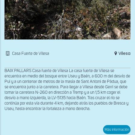
Vilesa
Casa Fuerte de Vilesa
BAIX PALLARS Casa fuerte de Vilesa La casa fuerte de Vilesa se
encuentra en medio del bosque entre Useu y Baén, a 600 m del desvío de
Pui y a un centenar de metros de la masía de Sant Antoni de Pàdua, que
se encuentra junto a la carretera. Para llegar a Vilesa desde Gerri se debe
tomar la carretera N-260 en dirección a Tremp y a un 1,5 km coger el
desvío a mano izquierda, la LV-5135 hacia Baén. Tras cruzar el río se
continúa por esta vía durante 4 km, dejando atrás los pueblos de Bresca y
Useu, hasta encontrar la fortaleza a mano derecha.
sob
Más información
Car