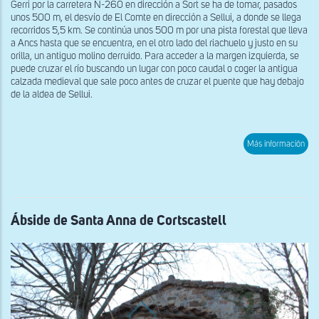
Gerri por la carretera N-260 en dirección a Sort se ha de tomar, pasados
unos 500 m, el desvío de El Comte en dirección a Sellui, a donde se llega
recorridos 5,5 km. Se continúa unos 500 m por una pista forestal que lleva
a Ancs hasta que se encuentra, en el otro lado del riachuelo y justo en su
orilla, un antiguo molino derruido. Para acceder a la margen izquierda, se
puede cruzar el río buscando un lugar con poco caudal o coger la antigua
calzada medieval que sale poco antes de cruzar el puente que hay debajo
de la aldea de Sellui.
sob
Más información
Res
del
mur
nort
de
San
And
Ábside de Santa Anna de Cortscastell
de
Sell