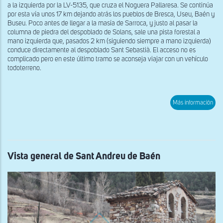
a la izquierda por la LV-5135, que cruza el Noguera Pallaresa. Se continúa
por esta vía unos 17 km dejando atrás los pueblos de Bresca, Useu, Baén y
Buseu. Poco antes de llegar a la masía de Sarroca, y justo al pasar la
columna de piedra del despoblado de Solans, sale una pista forestal a
mano izquierda que, pasados 2 km (siguiendo siempre a mano izquierda)
conduce directamente al despoblado Sant Sebastià. El acceso no es
complicado pero en este último tramo se aconseja viajar con un vehículo
todoterreno.
sob
Más información
Vist
gen
de
San
Seb
de
Bus
Vista general de Sant Andreu de Baén