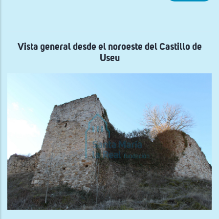
Vist
gen
de
San
Ro
d'U
Vista general desde el noroeste del Castillo de
Useu