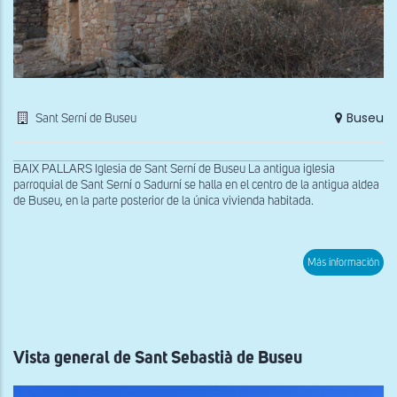
Buseu
Sant Serní de Buseu
BAIX PALLARS Iglesia de Sant Serní de Buseu La antigua iglesia
parroquial de Sant Serní o Sadurní se halla en el centro de la antigua aldea
de Buseu, en la parte posterior de la única vivienda habitada.
sob
Más información
Vist
gen
de
San
Sern
de
Bus
Vista general de Sant Sebastià de Buseu