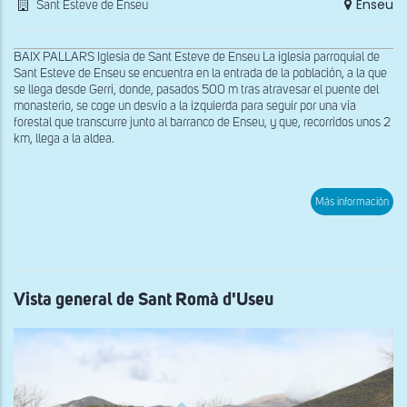
Enseu
Sant Esteve de Enseu
BAIX PALLARS Iglesia de Sant Esteve de Enseu La iglesia parroquial de
Sant Esteve de Enseu se encuentra en la entrada de la población, a la que
se llega desde Gerri, donde, pasados 500 m tras atravesar el puente del
monasterio, se coge un desvío a la izquierda para seguir por una vía
forestal que transcurre junto al barranco de Enseu, y que, recorridos unos 2
km, llega a la aldea.
sob
Más información
Fac
oes
de
San
Est
de
Ens
Vista general de Sant Romà d'Useu