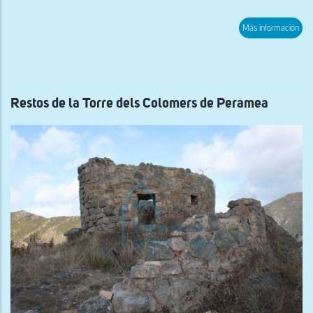
sob
Más información
Ábs
de
San
Ann
de
Cort
Restos de la Torre dels Colomers de Peramea