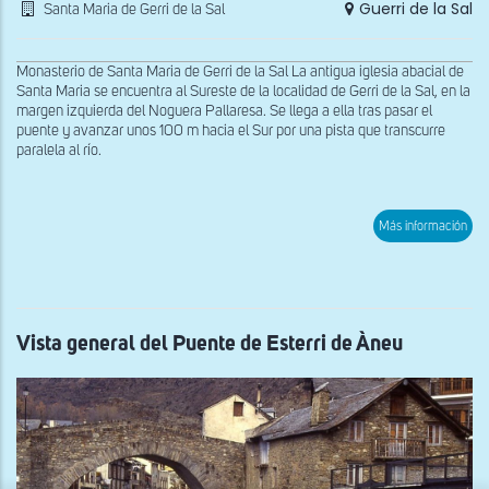
Guerri de la Sal
Santa Maria de Gerri de la Sal
Monasterio de Santa Maria de Gerri de la Sal La antigua iglesia abacial de
Santa Maria se encuentra al Sureste de la localidad de Gerri de la Sal, en la
margen izquierda del Noguera Pallaresa. Se llega a ella tras pasar el
puente y avanzar unos 100 m hacia el Sur por una pista que transcurre
paralela al río.
sob
Más información
Fac
oes
y
esp
de
San
Mar
Vista general del Puente de Esterri de Àneu
de
Guer
de
la
Sal
x