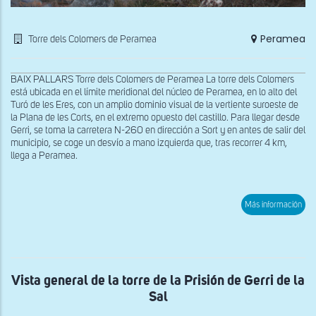
Peramea
Torre dels Colomers de Peramea
BAIX PALLARS Torre dels Colomers de Peramea La torre dels Colomers
está ubicada en el límite meridional del núcleo de Peramea, en lo alto del
Turó de les Eres, con un amplio dominio visual de la vertiente suroeste de
la Plana de les Corts, en el extremo opuesto del castillo. Para llegar desde
Gerri, se toma la carretera N-260 en dirección a Sort y en antes de salir del
municipio, se coge un desvío a mano izquierda que, tras recorrer 4 km,
llega a Peramea.
sob
Más información
Res
de
la
Torr
dels
Col
de
Vista general de la torre de la Prisión de Gerri de la
Per
Sal