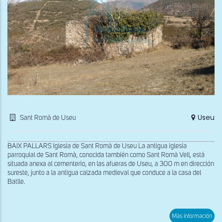
Useu
Sant Romà de Useu
BAIX PALLARS Iglesia de Sant Romà de Useu La antigua iglesia
parroquial de Sant Romà, conocida también como Sant Romà Vell, está
situada anexa al cementerio, en las afueras de Useu, a 300 m en dirección
sureste, junto a la antigua calzada medieval que conduce a la casa del
Batlle.
sob
Más información