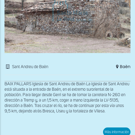
Baèn
Sant Andreu de Baèn
BAIX PALLARS Iglesia de Sant Andreu de Baén La iglesia de Sant Andreu
está situada a la entrada de Baén, en el extremo suroriental de la
población. Para llegar desde Gerri se ha de tomar la carretera N-260 en
dirección a Tremp y, a un 1,5 km, coger a mano izquierda la LV-5135,
dirección a Baén. Tras cruzar el río, se ha de continuar por esta vía unos
9,5 km, dejando atrás Bresca, Useu y la fortaleza de Vilesa.
sob
Más información