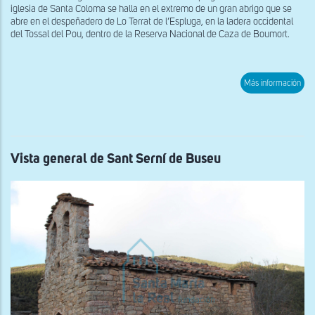
iglesia de Santa Coloma se halla en el extremo de un gran abrigo que se
abre en el despeñadero de Lo Terrat de l’Espluga, en la ladera occidental
del Tossal del Pou, dentro de la Reserva Nacional de Caza de Boumort.
sob
Más información
Vist
gen
de
San
Col
de
l’Es
Vista general de Sant Serní de Buseu
de
Cub