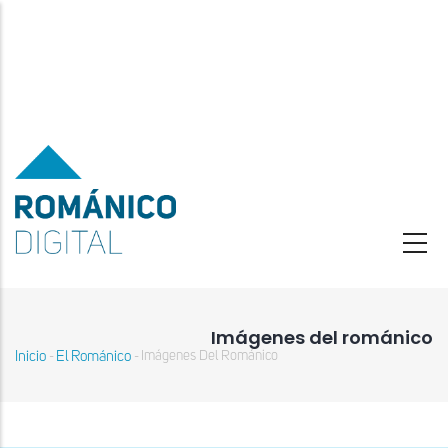
Pasar
al
contenido
principal
Imágenes del románico
Inicio
El Románico
Imágenes Del Románico
-
-
Sobrescribir
enlaces
de