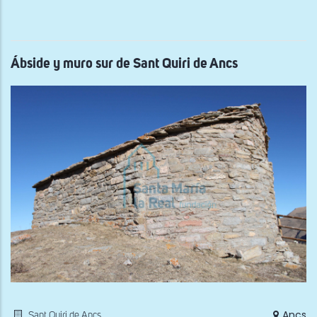
este
de
la
torr
de
la
Ábside y muro sur de Sant Quiri de Ancs
Cas
fuer
de
Vile
Ancs
Sant Quiri de Ancs