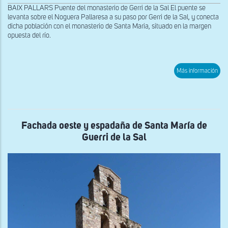
BAIX PALLARS Puente del monasterio de Gerri de la Sal El puente se
levanta sobre el Noguera Pallaresa a su paso por Gerri de la Sal, y conecta
dicha población con el monasterio de Santa Maria, situado en la margen
opuesta del río.
sob
Más información
Pue
del
mon
de
Gerr
de
la
Fachada oeste y espadaña de Santa María de
Sal
Guerri de la Sal