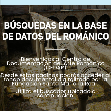
ayuda
a
la
BÚSQUEDAS EN LA BASE
navegación
DE DATOS DEL ROMÁNICO
Bienvenidos al Centro de
Documentación del Arte Románico
(CEDAR).
Desde estas páginas podrás acceder al
fondo documental digitalizado por la
Fundación Santa María la Real.
Utiliza el buscador ubicado a
continuación.