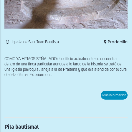
Pradenilla
Iglesia de San Juan Bautista
COMO YA HEMOS SEÑALADO el edificio actualmente se encuentra
dentro de una finca particular aunque a lo largo de la historia se trató de
una iglesia parroquial, aneja a la de Prádena y que era atendida por el cura
de ésta última. Exteriormen...
sob
Más información
Pila
bau
Pila bautismal