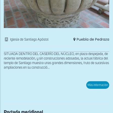
Puebla de Pedraza
Iglesia de Santiago Apóstol
SITUADA DENTRO DEL CASERÍO DEL NÚCLEO, en plaza despejada, de
reciente remodelación, y sin construcciones adosadas, la actual fábrica del
templo de Santiago muestra unas grandes dimensiones, fruto de sucesivas
ampliaciones en su construcció...
sob
Más información
Pila
bau
Portada meridional