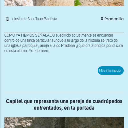
Pradenilla
Iglesia de San Juan Bautista
COMO YA HEMOS SEÑALADO el edificio actualmente se encuentra
dentro de una finca particular aunque a lo largo de la historia se trató de
una iglesia parroquial, aneja a la de Prádena y que era atendida por el cura
de ésta última. Exteriormen...
sob
Más información
Capi
que
rep
una
pare
de
cua
Capitel que representa una pareja de cuadrúpedos
enfr
enfrentados, en la portada
en
la
por