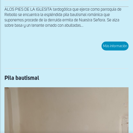
ALOS PIES DE LA IGLESITA tardogótica que ejerce como parroquia de
Rebollo se encuentra la espléndida pila bautismal románica que
suponemos procede de la derruida ermita de Nuestra Señora. Se alza
sobre basa y un tenante ornado con abultadas...
sob
Más información
Deta
de
cab
hum
en
la
cop
Pila bautismal
de
la
pila
x