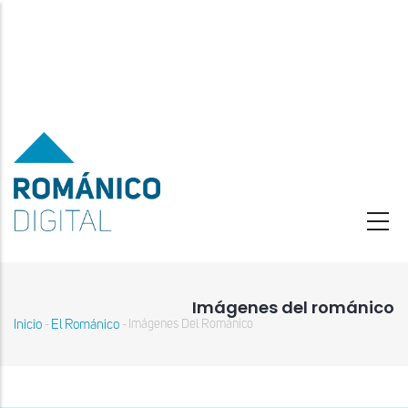
Pasar
al
contenido
principal
Imágenes del románico
Inicio
El Románico
Imágenes Del Románico
-
-
Sobrescribir
enlaces
de