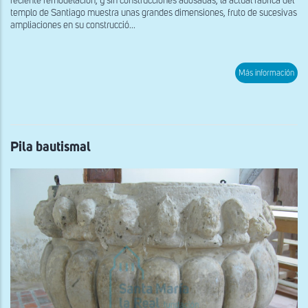
reciente remodelación, y sin construcciones adosadas, la actual fábrica del
templo de Santiago muestra unas grandes dimensiones, fruto de sucesivas
ampliaciones en su construcció...
sob
Más información
Pila
bau
Pila bautismal