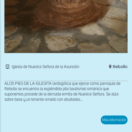
Rebollo
Iglesia de Nuestra Señora de la Asunción
ALOS PIES DE LA IGLESITA tardogótica que ejerce como parroquia de
Rebollo se encuentra la espléndida pila bautismal románica que
suponemos procede de la derruida ermita de Nuestra Señora. Se alza
sobre basa y un tenante ornado con abultadas...
sob
Más información
Pila
bau