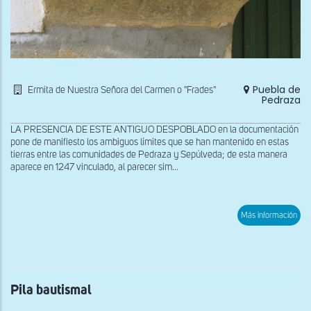
Puebla de
Ermita de Nuestra Señora del Carmen o "Frades"
Pedraza
LA PRESENCIA DE ESTE ANTIGUO DESPOBLADO en la documentación
pone de manifiesto los ambiguos límites que se han mantenido en estas
tierras entre las comunidades de Pedraza y Sepúlveda; de esta manera
aparece en 1247 vinculado, al parecer sim...
sob
Más información
Imp
de
la
por
Pila bautismal