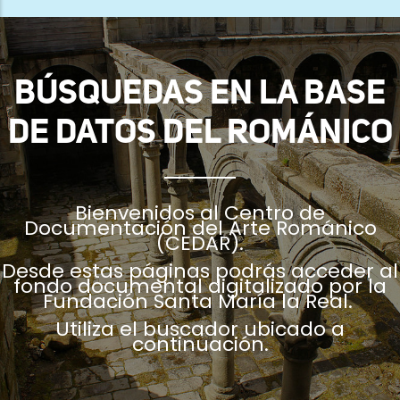
ayuda
a
la
BÚSQUEDAS EN LA BASE
navegación
DE DATOS DEL ROMÁNICO
Bienvenidos al Centro de
Documentación del Arte Románico
(CEDAR).
Desde estas páginas podrás acceder al
fondo documental digitalizado por la
Fundación Santa María la Real.
Utiliza el buscador ubicado a
continuación.