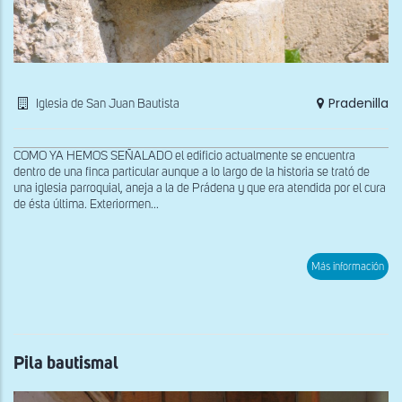
Pradenilla
Iglesia de San Juan Bautista
COMO YA HEMOS SEÑALADO el edificio actualmente se encuentra
dentro de una finca particular aunque a lo largo de la historia se trató de
una iglesia parroquial, aneja a la de Prádena y que era atendida por el cura
de ésta última. Exteriormen...
sob
Más información
Capi
que
rep
una
pare
de
cua
Pila bautismal
enfr
en
la