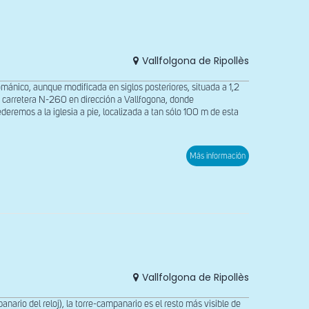
Toses
Vallfolgona de Ripollès
ománico, aunque modificada en siglos posteriores, situada a 1,2
a carretera N-260 en dirección a Vallfogona, donde
eremos a la iglesia a pie, localizada a tan sólo 100 m de esta
sobre
Más información
Fachada
occidental
de
Santa
Cecilia
de
Ragort
Vallfolgona de Ripollès
ario del reloj), la torre-campanario es el resto más visible de