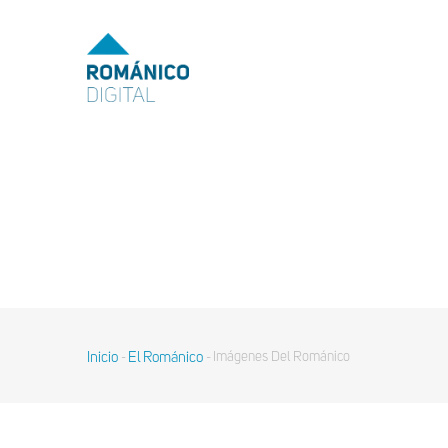
MENU
TOP
MAIN
NAVIGATION
Pasar
al
contenido
principal
Inicio
El Románico
Imágenes Del Románico
-
-
Sobrescribir
enlaces
de