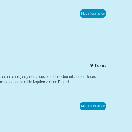
sobre
Más información
Vista
de
los
restos
del
Castillo
de
Toses
Toses
o de un cerro, dejando a sus pies el núcleo urbano de Toses,
ta desde la orilla izquierda el río Rigard.
sobre
Más información
Vista
meridional
de
Sant
Cristófol
de