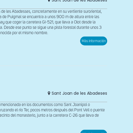
Sant Joan de les Abadeses
n de les Abadesses, concretamente en su vertiente suroriental,
cia de Puigmal se encuentra a unos 900 m de altura entre las
hay que coger la carretera GI-521, que lleva a Olot desde la
a. Desde ese punto se sigue una pista forestal durante unos 3
conocida por el mismo nombre.
sobre
Más información
Vista
desde
el
noroeste
de
Santa
Llúcia
de
Puigmal
Sant Joan de les Abadeses
ién mencionada en los documentos como Sant Joanipol o
ruzando el río Ter, pocos metros después del Pont Vell o puente
ecinto del monasterio, junto a la carretera C-26 que lleva de