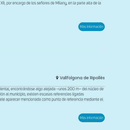
XII, por encargo de los señores de Milany, en la parte alta de la
sobre
Más información
Campanario
de
la
Mare
de
Déu
del
Pópul
Vallfolgona de Ripollès
 oriental, encontrándose algo alejada –unos 200 m– del núcleo de
n al municipio, existen escasas referencias ligadas
 suele aparecer mencionada como punto de referencia mediante el
sobre
Más información
Vista
general
desde