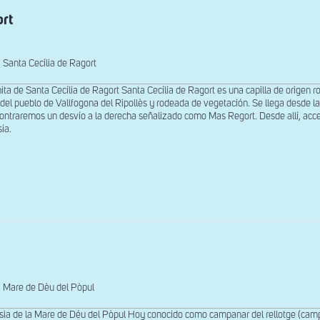
ort
Santa Cecília de Ragort
ita de Santa Cecília de Ragort Santa Cecília de Ragort es una capilla de origen r
del pueblo de Vallfogona del Ripollès y rodeada de vegetación. Se llega desde l
ontraremos un desvío a la derecha señalizado como Mas Regort. Desde allí, acced
ía.
Mare de Dèu del Pòpul
esia de la Mare de Déu del Pòpul Hoy conocido como campanar del rellotge (campan