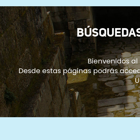
ayuda
a
la
BÚSQUEDAS
navegación
Bienvenidos a
Desde estas páginas podrás accede
U