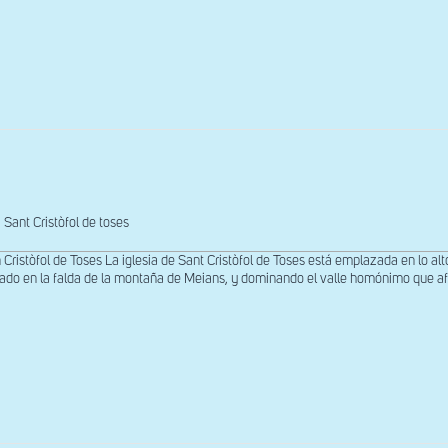
Sant Cristòfol de toses
 Cristòfol de Toses La iglesia de Sant Cristòfol de Toses está emplazada en lo alt
uado en la falda de la montaña de Meians, y dominando el valle homónimo que afron