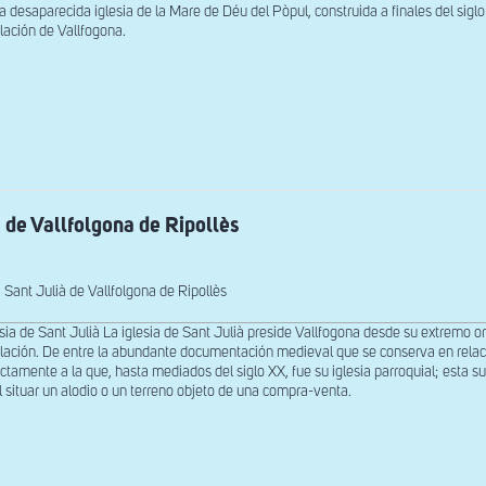
ya desaparecida iglesia de la Mare de Déu del Pòpul, construida a finales del siglo 
lación de Vallfogona.
à de Vallfolgona de Ripollès
Sant Julià de Vallfolgona de Ripollès
esia de Sant Julià La iglesia de Sant Julià preside Vallfogona desde su extremo
lación. De entre la abundante documentación medieval que se conserva en relació
ectamente a la que, hasta mediados del siglo XX, fue su iglesia parroquial; esta
l situar un alodio o un terreno objeto de una compra-venta.