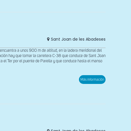
el
lado
sur
de
Sant
Julià
de
Vallfolgona
Sant Joan de les Abadeses
de
Ripollès
encuentra a unos 900 m de altitud, en la ladera meridional del
icación hay que tomar la carretera C-38 que conduce de Sant Joan
a el Ter por el puente de Parella y que conduce hasta el manso
sobre
Más información
Vista
meridional
de
Santa
Magdalena
de
Parella