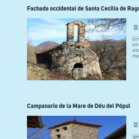
Fachada occidental de Santa Cecilia de Rag
Erm
km 
enc
mas
Campanario de la Mare de Déu del Pópul
Igl