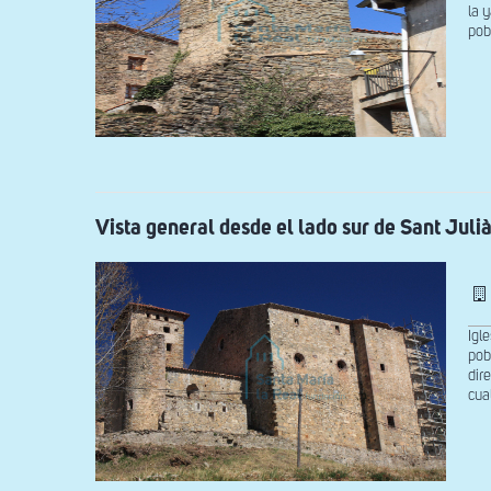
la 
pob
Vista general desde el lado sur de Sant Juli
Igl
pob
dir
cua