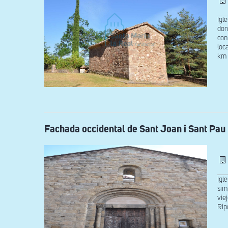
Igl
don
con
loc
km 
Fachada occidental de Sant Joan i Sant Pau
Igl
sim
vie
Rip