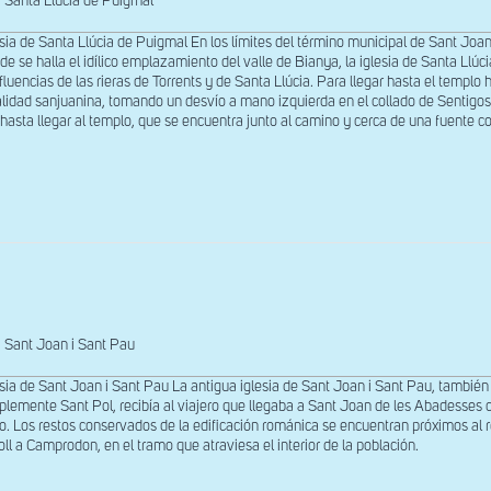
Santa Llúcia de Puigmal
esia de Santa Llúcia de Puigmal En los límites del término municipal de Sant Joa
de se halla el idílico emplazamiento del valle de Bianya, la iglesia de Santa Llú
fluencias de las rieras de Torrents y de Santa Llúcia. Para llegar hasta el templo 
alidad sanjuanina, tomando un desvío a mano izquierda en el collado de Sentigos
hasta llegar al templo, que se encuentra junto al camino y cerca de una fuente 
Sant Joan i Sant Pau
esia de Sant Joan i Sant Pau La antigua iglesia de Sant Joan i Sant Pau, tamb
plemente Sant Pol, recibía al viajero que llegaba a Sant Joan de les Abadesses c
jo. Los restos conservados de la edificación románica se encuentran próximos al r
oll a Camprodon, en el tramo que atraviesa el interior de la población.