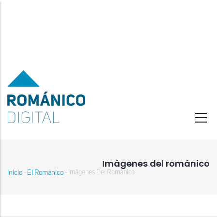
Pasar
al
contenido
principal
Imágenes del románico
Inicio
El Románico
Imágenes Del Románico
-
-
Sobrescribir
enlaces
de