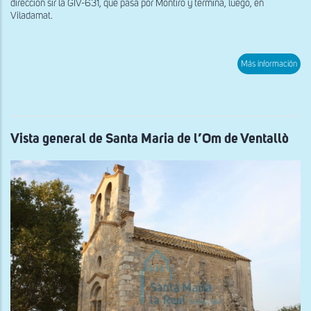
dirección sir la GIV-631, que pasa por Montiró y termina, luego, en
Viladamat.
sob
Más información
Ábs
de
San
Sad
de
Mon
Vista general de Santa Maria de l’Om de Ventallò