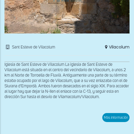
Vilacolum
Sant Esteve de Vilacolum
Iglesia de Sant Esteve de Vilacolum La iglesia de Sant Esteve de
Vilacolum está situada en el centro del vecindario de Vilacolum, a unos 2
km al Norte de Torroella de Fluvià. Antiguamente una parte de su término
estaba ocupado por el lago de Vilacolum, que a su vez enlazaba con el de
Siurana d’Empordà. Ambos fueron desecados en el siglo XIX. Para acceder
al lugar hay que dejar la N-IIen el enlace con la C-13, y seguir esta en
dirección Sur hasta el desvío de Vilamacolum/Vilacolum.
sob
Más información
Ven
rom
de