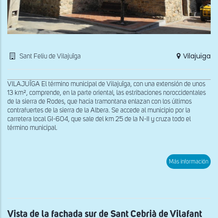
Vilajuïga
Sant Feliu de Vilajuïga
VILAJUÏGA El término municipal de Vilajuïga, con una extensión de unos
13 km², comprende, en la parte oriental, las estribaciones noroccidentales
de la sierra de Rodes, que hacia tramontana enlazan con los últimos
contrafuertes de la sierra de la Albera. Se accede al municipio por la
carretera local GI-604, que sale del km 25 de la N-II y cruza todo el
término municipal.
sob
Más información
Vist
gen
de
San
Feli
de
Vila
Vista de la fachada sur de Sant Cebrià de Vilafant