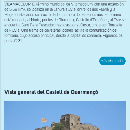
VILAMACOLUM El término municipal de Vilamacolum, con una extensión
de 5,59 km², se localiza en la llanura aluvial entre los ríos Fluvià y la
Muga, destacando su proximidad al primero de estos dos ríos. El término
está rodeado, al Norte, por los de Riumors y Castelló d’Empúries, al Este se
encuentra Sant Pere Pescador, mientras por el Oeste, limita con Torroella
de Fluvià. Una trama de carreteras locales facilita la comunicación del
territorio, cuyo acceso principal, desde la capital de comarca, Figueres, es
por la C-31.
sob
Más información
Vist
gen
de
San
Mar
de
Vil
Vista general del Castell de Quermançó