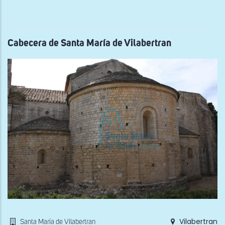
gen
de
San
Feli
de
la
Cabecera de Santa María de Vilabertran
Gar
Vilabertran
Santa María de Vilabertran