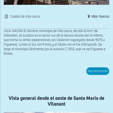
Vila-Sacra
Castillo de Vila-sacra
VILA-SACRA El término municipal de Vila-sacra, de sólo 6 km² de
extensión, se localiza en el sector sur de la llanura aluvial del río Manol,
que forma su límite septentrional con Vilatenim (agregado desde 1975 a
Figueres). Limita al Sur con Fortià y al Oeste con el Far d’Empordà. Se
llega al municipio fácilmente por la autovía C-260, que va de Figueres a
Roses.
sob
Más información
Vist
gen
del
Cast
de
Vila
sac
Vista general desde el oeste de Santa Maria de
Vilanant