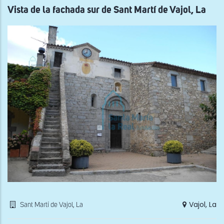
l’O
Vista de la fachada sur de Sant Martí de Vajol, La
de
Vent
Vajol, La
Sant Martí de Vajol, La