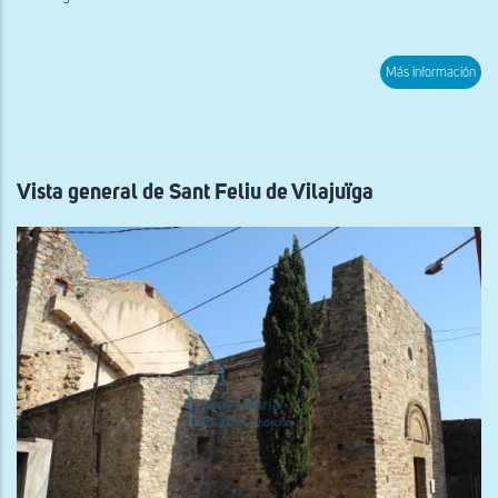
sob
Más información
Vist
gen
del
Cast
de
Que
Vista general de Sant Feliu de Vilajuïga