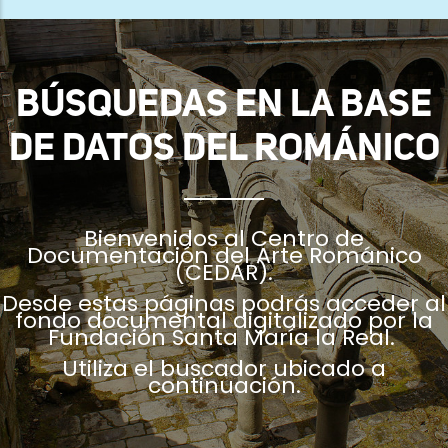
ayuda
a
la
BÚSQUEDAS EN LA BASE
navegación
DE DATOS DEL ROMÁNICO
Bienvenidos al Centro de
Documentación del Arte Románico
(CEDAR).
Desde estas páginas podrás acceder al
fondo documental digitalizado por la
Fundación Santa María la Real.
Utiliza el buscador ubicado a
continuación.