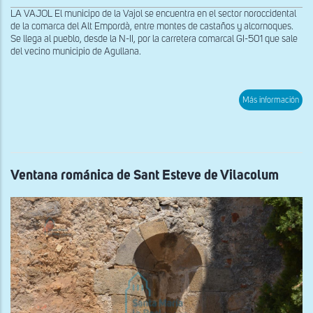
LA VAJOL El municipo de la Vajol se encuentra en el sector noroccidental
de la comarca del Alt Empordà, entre montes de castaños y alcornoques.
Se llega al pueblo, desde la N-II, por la carretera comarcal GI-501 que sale
del vecino municipio de Agullana.
sob
Más información
Vist
de
la
fac
sur
de
San
Ventana románica de Sant Esteve de Vilacolum
Mart
de
Vajo
La