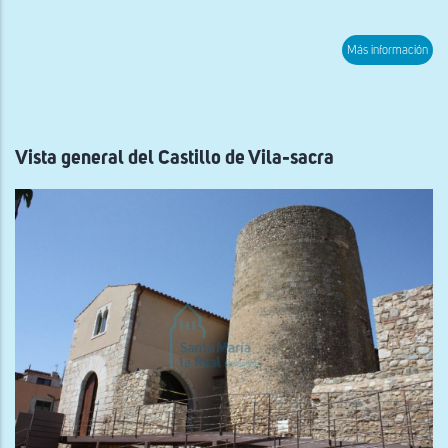
sob
Más información
Vist
gen
de
San
Est
de
Vila
Vista general del Castillo de Vila-sacra
Sac