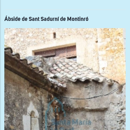
de
San
Eug
de
Sal
Ábside de Sant Sadurní de Montinró