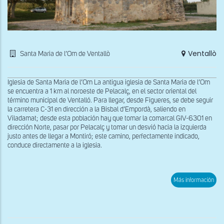
Ventallò
Santa Maria de l’Om de Ventallò
Iglesia de Santa Maria de l’Om La antigua iglesia de Santa Maria de l’Om
se encuentra a 1 km al noroeste de Pelacalç, en el sector oriental del
término municipal de Ventalló. Para llegar, desde Figueres, se debe seguir
la carretera C-31 en dirección a la Bisbal d’Empordà, saliendo en
Viladamat; desde esta población hay que tomar la comarcal GIV-6301 en
dirección Norte, pasar por Pelacalç y tomar un desvió hacia la izquierda
justo antes de llegar a Montiró; este camino, perfectamente indicado,
conduce directamente a la iglesia.
sob
Más información
Vist
gen
de
San
Mar
de