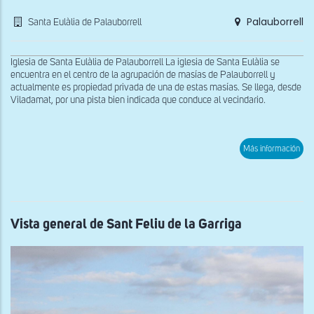
Palauborrell
Santa Eulàlia de Palauborrell
Iglesia de Santa Eulàlia de Palauborrell La iglesia de Santa Eulàlia se
encuentra en el centro de la agrupación de masías de Palauborrell y
actualmente es propiedad privada de una de estas masías. Se llega, desde
Viladamat, por una pista bien indicada que conduce al vecindario.
sob
Más información
Fac
oes
de
San
Eulà
de
Pala
Vista general de Sant Feliu de la Garriga