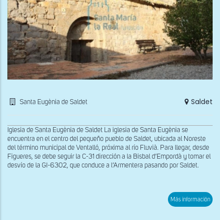
Saldet
Santa Eugènia de Saldet
Iglesia de Santa Eugènia de Saldet La iglesia de Santa Eugènia se
encuentra en el centro del pequeño pueblo de Saldet, ubicada al Noreste
del término municipal de Ventalló, próxima al río Fluvià. Para llegar, desde
Figueres, se debe seguir la C-31 dirección a la Bisbal d’Empordà y tomar el
desvío de la GI-6302, que conduce a l’Armentera pasando por Saldet.
sob
Más información
Fac
sur