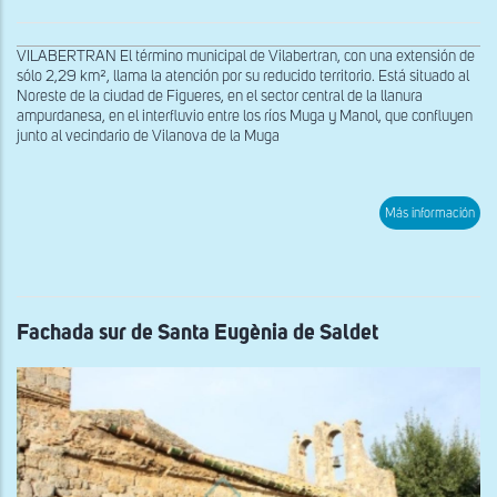
VILABERTRAN El término municipal de Vilabertran, con una extensión de
sólo 2,29 km², llama la atención por su reducido territorio. Está situado al
Noreste de la ciudad de Figueres, en el sector central de la llanura
ampurdanesa, en el interfluvio entre los ríos Muga y Manol, que confluyen
junto al vecindario de Vilanova de la Muga
sob
Más información
Cab
de
San
Mar
de
Vila
Fachada sur de Santa Eugènia de Saldet