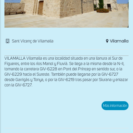
Vilamalla
Sant Vicenç de Vilamalla
VILAMALLA Vilamalla es una localidad situada en una llanura al Sur de
Figueres, entre los ríos Manol y Fluvià. Se llega a la misma desde la N-II,
tomando la carretera GIV-6228 en Pont del Príncep en sentido sur, o la
GIV-6229 hacia el Sureste. También puede llegarse por la GIV-6727
desde Garrigàs y Tonya, o por la GIV-6219 tras pasar por Siurana y enlazar
con la GIV-6727.
sob
Más información
Vist
gen
de
San
Vic
de