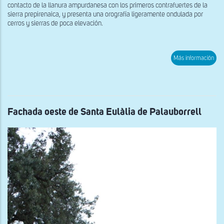
contacto de la llanura ampurdanesa con los primeros contrafuertes de la
sierra prepirenaica, y presenta una orografía ligeramente ondulada por
cerros y sierras de poca elevación.
sob
Más información
Vist
de
la
fac
sur
de
San
Fachada oeste de Santa Eulàlia de Palauborrell
Ceb
de
Vila