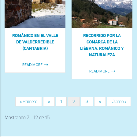
ROMÁNICO EN EL VALLE
RECORRIDO POR LA
DE VALDERREDIBLE
COMARCA DE LA
(CANTABRIA)
LIÉBANA. ROMÁNICO Y
NATURALEZA
READ MORE
READ MORE
Primera
« Primero
Página
‹‹
Página
1
Página
2
Página
3
Siguiente
››
Última
Último »
Paginación
página
anterior
actual
página
página
Mostrando 7 - 12 de 15