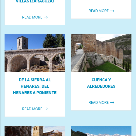
VILLAS (ZARAGOZA)
READ MORE
READ MORE
DE LA SIERRA AL
CUENCA Y
HENARES, DEL
ALREDEDORES
HENARES A PONIENTE
READ MORE
READ MORE