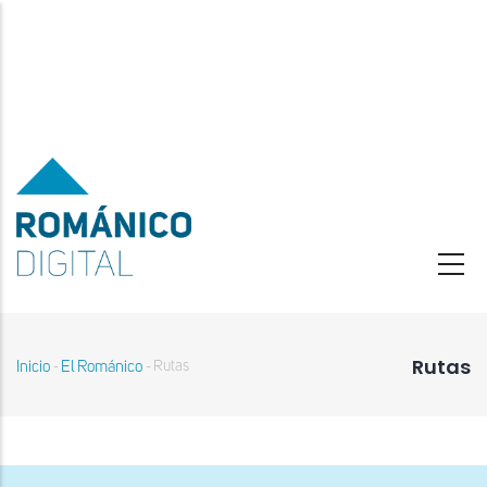
Pasar
al
contenido
principal
Rutas
Inicio
El Románico
Rutas
-
-
Sobrescribir
enlaces
de
ayuda