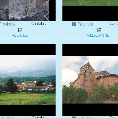
Cantabria
Cant
Provincia
Provincia
VEGA, LA
VILLACANTID