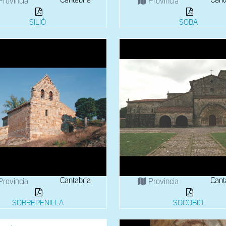
Cantabria
Cant
Provincia
Provincia
SILIÓ
SOBA
Cantabria
Cant
Provincia
Provincia
SOBREPENILLA
SOCOBIO