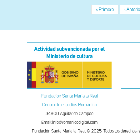
Primera
« Primero
Página
‹ Anterio
Paginación
página
anterior
Actividad subvencionada por el
Ministerio de cultura
Fundacion Santa Maria la Real
Centro de estudios Románico
34800 Aguilar de Campoo
Email:info@romanicodigital.com
Fundación Santa María la Real © 2025. Todos los derechos r