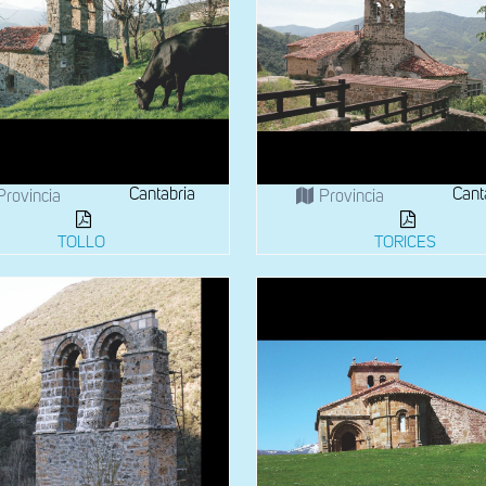
Cantabria
Cant
Provincia
Provincia
TOLLO
TORICES