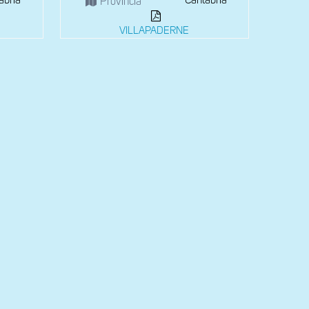
abria
Cantabria
Provincia
A
VILLAPADERNE