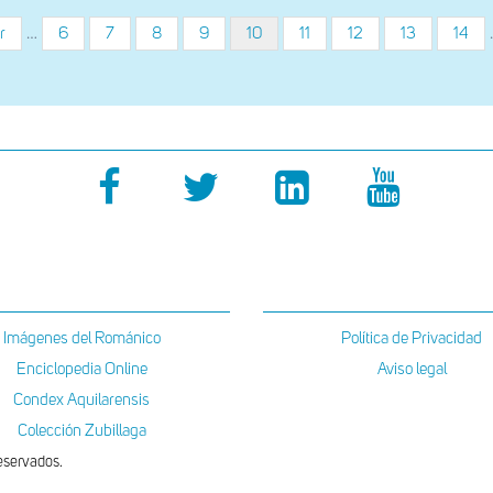
r
…
Página
6
Página
7
Página
8
Página
9
Página
10
Página
11
Página
12
Página
13
Págin
14
actual
Imágenes del Románico
Política de Privacidad
Enciclopedia Online
Aviso legal
Condex Aquilarensis
Colección Zubillaga
eservados.