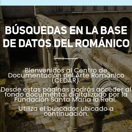
ayuda
a
la
BÚSQUEDAS EN LA BASE
navegación
DE DATOS DEL ROMÁNICO
Bienvenidos al Centro de
Documentación del Arte Románico
(CEDAR).
Desde estas páginas podrás acceder al
fondo documental digitalizado por la
Fundación Santa María la Real.
Utiliza el buscador ubicado a
continuación.