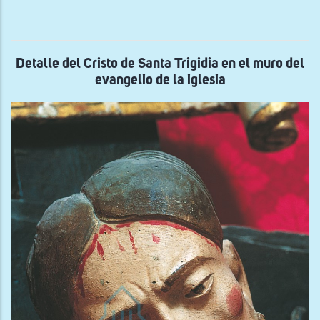
des
de
la
anti
igle
rom
Detalle del Cristo de Santa Trigidia en el muro del
evangelio de la iglesia