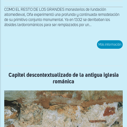
COMO EL RESTO DE LOS GRANDES monasterios de fundación
altomedieval, Oña experimentó una profunda y continuada remodelación
de su primitivo conjunto monumental. Ya en 1332 se derribaban los
ábsides tardorrománicos para ser remplazados por un...
sob
Más información
Capi
des
de
la
anti
igle
rom
Capitel descontextualizado de la antigua iglesia
románica