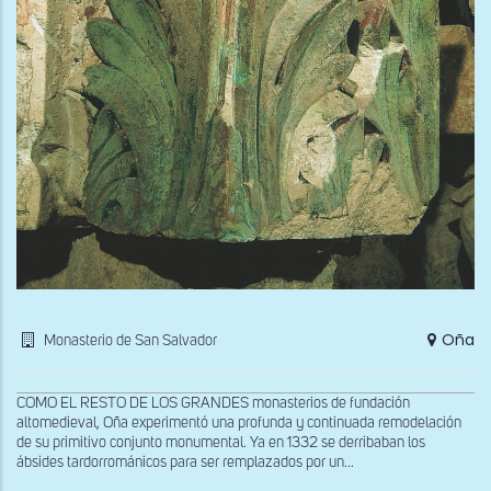
Oña
Monasterio de San Salvador
COMO EL RESTO DE LOS GRANDES monasterios de fundación
altomedieval, Oña experimentó una profunda y continuada remodelación
de su primitivo conjunto monumental. Ya en 1332 se derribaban los
ábsides tardorrománicos para ser remplazados por un...