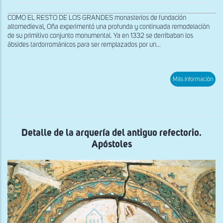
COMO EL RESTO DE LOS GRANDES monasterios de fundación
altomedieval, Oña experimentó una profunda y continuada remodelación
de su primitivo conjunto monumental. Ya en 1332 se derribaban los
ábsides tardorrománicos para ser remplazados por un...
sob
Más información
Ros
en
la
arqu
del
anti
refe
Detalle de la arquería del antiguo refectorio.
Apóstoles