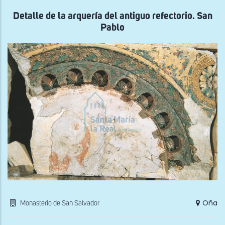
anti
refe
Detalle de la arquería del antiguo refectorio. San
Apó
Pablo
Oña
Monasterio de San Salvador