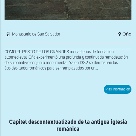
Oña
Monasterio de San Salvador
COMO EL RESTO DE LOS GRANDES monasterios de fundación
altomedieval, Oña experimentó una profunda y continuada remodelación
de su primitivo conjunto monumental. Ya en 1332 se derribaban los
ábsides tardorrománicos para ser remplazados por un...
sob
Más información
Capi
des
de
la
anti
igle
rom
Capitel descontextualizado de la antigua iglesia
románica