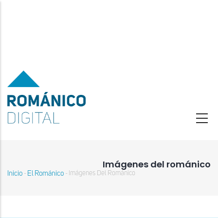
Pasar
al
contenido
principal
Imágenes del románico
Inicio
El Románico
Imágenes Del Románico
-
-
Sobrescribir
enlaces
de