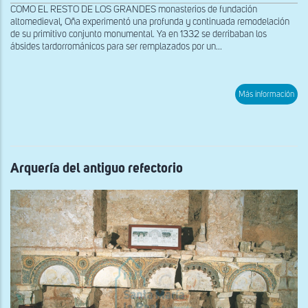
COMO EL RESTO DE LOS GRANDES monasterios de fundación
altomedieval, Oña experimentó una profunda y continuada remodelación
de su primitivo conjunto monumental. Ya en 1332 se derribaban los
ábsides tardorrománicos para ser remplazados por un...
sob
Más información
Deta
de
la
arqu
del
anti
refe
Arquería del antiguo refectorio
San
Pab