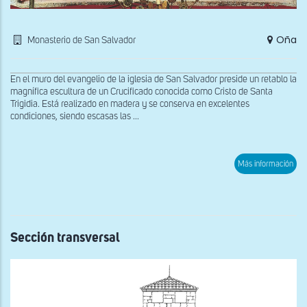
Oña
Monasterio de San Salvador
En el muro del evangelio de la iglesia de San Salvador preside un retablo la
magnífica escultura de un Crucificado conocida como Cristo de Santa
Trigidia. Está realizado en madera y se conserva en excelentes
condiciones, siendo escasas las ...
sob
Más información
El
Cris
de
San
Trig
en
el
Sección transversal
mur
del
eva
de
la
igle