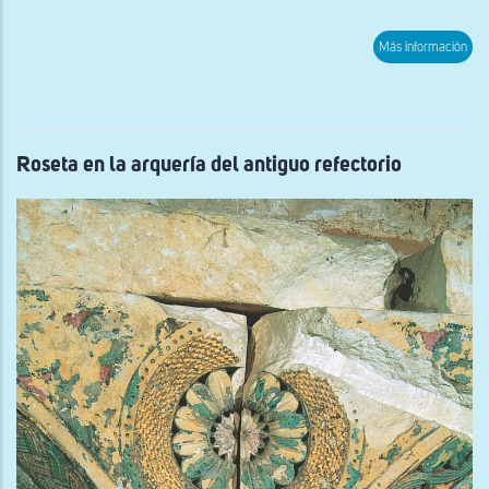
sob
Más información
Capi
con
aca
en
la
arqu
del
Roseta en la arquería del antiguo refectorio
anti
refe