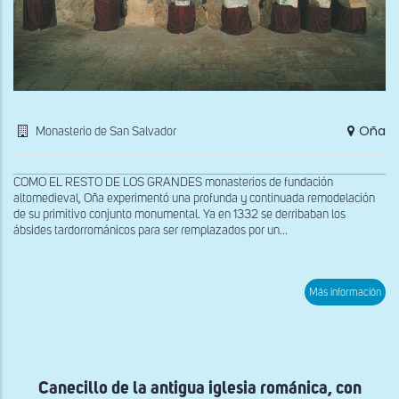
Oña
Monasterio de San Salvador
COMO EL RESTO DE LOS GRANDES monasterios de fundación
altomedieval, Oña experimentó una profunda y continuada remodelación
de su primitivo conjunto monumental. Ya en 1332 se derribaban los
ábsides tardorrománicos para ser remplazados por un...
sob
Más información
Arq
del
anti
refe
Canecillo de la antigua iglesia románica, con