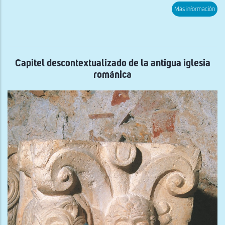
sob
Más información
Cane
de
la
anti
igle
rom
con
Capitel descontextualizado de la antigua iglesia
ima
románica
de
Cris