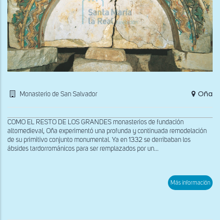
Oña
Monasterio de San Salvador
COMO EL RESTO DE LOS GRANDES monasterios de fundación
altomedieval, Oña experimentó una profunda y continuada remodelación
de su primitivo conjunto monumental. Ya en 1332 se derribaban los
ábsides tardorrománicos para ser remplazados por un...
sob
Más información
Deta
de
la
arqu
del