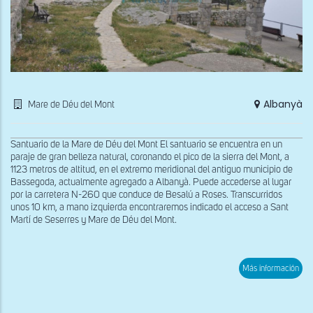
Albanyà
Mare de Déu del Mont
Santuario de la Mare de Déu del Mont El santuario se encuentra en un
paraje de gran belleza natural, coronando el pico de la sierra del Mont, a
1123 metros de altitud, en el extremo meridional del antiguo municipio de
Bassegoda, actualmente agregado a Albanyà. Puede accederse al lugar
por la carretera N-260 que conduce de Besalú a Roses. Transcurridos
unos 10 km, a mano izquierda encontraremos indicado el acceso a Sant
Martí de Seserres y Mare de Déu del Mont.
sob
Más información
Vist
gen
del
San