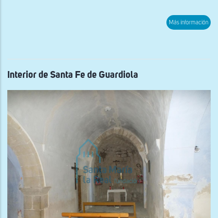
sob
Más información
Vist
del
Pue
de
Oge
Interior de Santa Fe de Guardiola