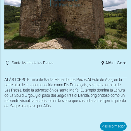
Alàs i Cerc
Santa Maria de les Peces
ALÀS I CERC Ermita de Santa Maria de Les Peces Al Este de Alàs, en la
parte alta de la zona conocida como Els Embalçats, se alza la ermita de
Les Peces, bajo la advocación de santa María. El templo domina la llanura
de La Seu d’Urgell y el paso del Segre tras el Baridà, erigiéndose como un
referente visual característico en la sierra que custodia la margen izquierda
del Segre a su paso por Alàs.
sob
Más información
Vist