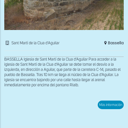
Bassella
Sant Martí de la Clua d'Aguilar
BASSELLA Iglesia de Sant Martí de la Clua d’Aguilar Para acceder a la
iglesia de Sant Martí de la Clua d’Aguilar se debe tomar el desvío a la
izquierda, en dirección a Aguilar, que parte de la carretera C-14, pasado el
pueblo de Bassella. Tras 10 km se llega al núcleo de la Clua d’Aguilar. La
iglesia se encuentra bajando por una calle hasta llegar al arenal
inmediatamente por encima del pantano Rialb.
sob
Más información
Ábs
de
San
Mart
de