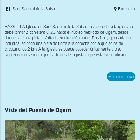
Bassella
Sant Sadurní de la Salsa
BASSELLA Iglesia de Sant Sadurni de la Salsa Para acceder a la iglesia se
debe tomar la carretera C-26 hasta el núcleo habitado de Ogern, desde
donde sale una pista asfaltada en dirección norte. Tras 1 km, y pasada una
industria, se coge una pista de tierra a la derecha por la que se ha de
circular unos 2 km. A la iglesia se puede acceder únicamente a pie,
siguiendo un sendero que parte desde la pista y que está bien indicado.
sob
Más información
Ábs
de
San
Sad
de
la
Sal
Vista del Puente de Ogern