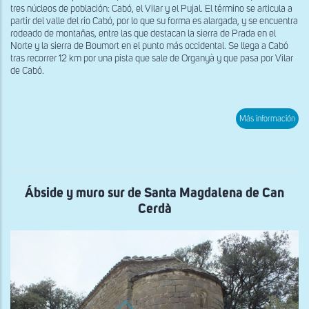
tres núcleos de población: Cabó, el Vilar y el Pujal. El término se articula a
partir del valle del río Cabó, por lo que su forma es alargada, y se encuentra
rodeado de montañas, entre las que destacan la sierra de Prada en el
Norte y la sierra de Boumort en el punto más occidental. Se llega a Cabó
tras recorrer 12 km por una pista que sale de Organyà y que pasa por Vilar
de Cabó.
sob
Más información
Vist
gen
des
el
sure
de
San
Ábside y muro sur de Santa Magdalena de Can
Sern
Cerdà
de
Cab