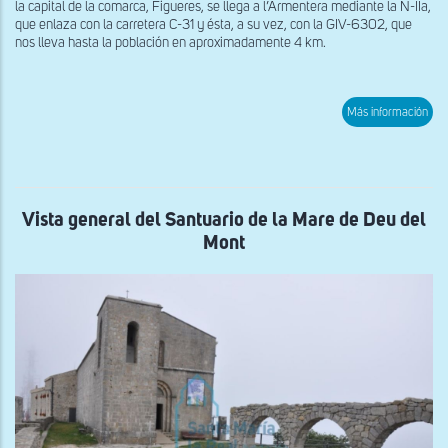
la capital de la comarca, Figueres, se llega a l’Armentera mediante la N-IIa,
que enlaza con la carretera C-31 y ésta, a su vez, con la GIV-6302, que
nos lleva hasta la población en aproximadamente 4 km.
sob
Más información
Mur
rom
de
San
Mart
de
l'A
Vista general del Santuario de la Mare de Deu del
Mont