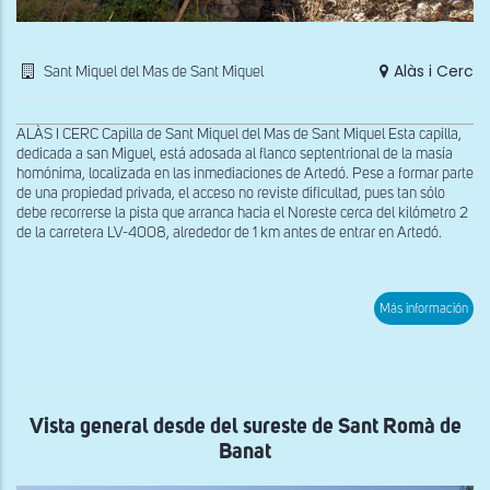
Alàs i Cerc
Sant Miquel del Mas de Sant Miquel
ALÀS I CERC Capilla de Sant Miquel del Mas de Sant Miquel Esta capilla,
dedicada a san Miguel, está adosada al flanco septentrional de la masía
homónima, localizada en las inmediaciones de Artedó. Pese a formar parte
de una propiedad privada, el acceso no reviste dificultad, pues tan sólo
debe recorrerse la pista que arranca hacia el Noreste cerca del kilómetro 2
de la carretera LV-4008, alrededor de 1 km antes de entrar en Artedó.
sob
Más información
Ábs
y
mur
nort
de
San
Miq
Vista general desde del sureste de Sant Romà de
del
Banat
Ma
de
San