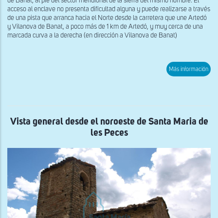
de Banat, al pie del sector meridional de la sierra del mismo nombre. El
acceso al enclave no presenta dificultad alguna y puede realizarse a través
de una pista que arranca hacia el Norte desde la carretera que une Artedó
y Vilanova de Banat, a poco más de 1 km de Artedó, y muy cerca de una
marcada curva a la derecha (en dirección a Vilanova de Banat)
sob
Más información
Vist
gen
des
del
sure
de
San
Vista general desde el noroeste de Santa Maria de
Ro
les Peces
de
Ban