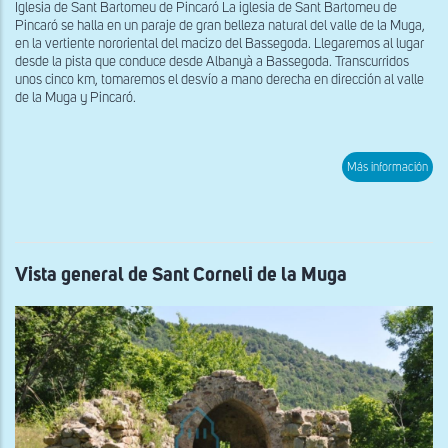
Iglesia de Sant Bartomeu de Pincaró La iglesia de Sant Bartomeu de
Pincaró se halla en un paraje de gran belleza natural del valle de la Muga,
en la vertiente nororiental del macizo del Bassegoda. Llegaremos al lugar
desde la pista que conduce desde Albanyà a Bassegoda. Transcurridos
unos cinco km, tomaremos el desvío a mano derecha en dirección al valle
de la Muga y Pincaró.
sob
Más información
Vist
gen
de
San
Bar
de
Pin
Vista general de Sant Corneli de la Muga