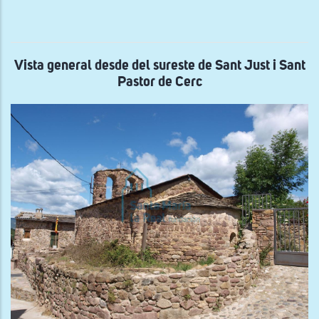
gen
des
el
nor
de
San
Vista general desde del sureste de Sant Just i Sant
Mar
Pastor de Cerc
de
les
Pec