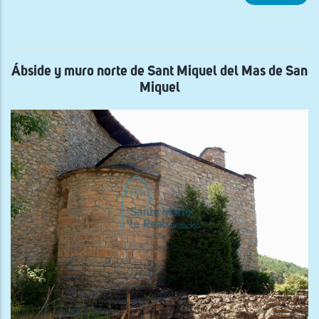
Vist
gen
del
cast
de
Agui
de
Ábside y muro norte de Sant Miquel del Mas de San
Bas
Miquel