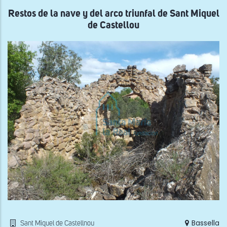
la
Clu
Restos de la nave y del arco triunfal de Sant Miquel
d'Ag
de Castellou
Bassella
Sant Miquel de Castellnou