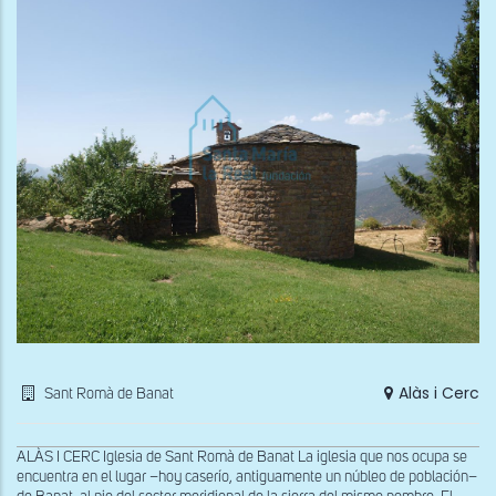
Miq
Alàs i Cerc
Sant Romà de Banat
ALÀS I CERC Iglesia de Sant Romà de Banat La iglesia que nos ocupa se
encuentra en el lugar –hoy caserío, antiguamente un núbleo de población–