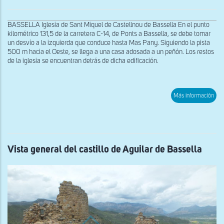
BASSELLA Iglesia de Sant Miquel de Castellnou de Bassella En el punto
kilométrico 131,5 de la carretera C-14, de Ponts a Bassella, se debe tomar
un desvío a la izquierda que conduce hasta Mas Pany. Siguiendo la pista
500 m hacia el Oeste, se llega a una casa adosada a un peñón. Los restos
de la iglesia se encuentran detrás de dicha edificación.
sob
Más información
Res
de
la
nav
y
del
arc
Vista general del castillo de Aguilar de Bassella
triu
de
San
Miq
de
Cast