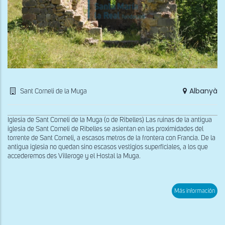
Albanyà
Sant Corneli de la Muga
Iglesia de Sant Corneli de la Muga (o de Ribelles) Las ruinas de la antigua
iglesia de Sant Corneli de Ribelles se asientan en las proximidades del
torrente de Sant Corneli, a escasos metros de la frontera con Francia. De la
antigua iglesia no quedan sino escasos vestigios superficiales, a los que
accederemos des Villeroge y el Hostal la Muga.
sob
Más información
Vist
gen
de
San