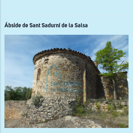
y
mur
sur
de
San
Mag
Ábside de Sant Sadurní de la Salsa
de
Can
Cer