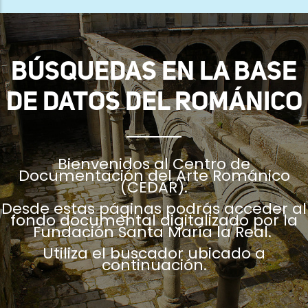
ayuda
a
la
BÚSQUEDAS EN LA BASE
navegación
DE DATOS DEL ROMÁNICO
Bienvenidos al Centro de
Documentación del Arte Románico
(CEDAR).
Desde estas páginas podrás acceder al
fondo documental digitalizado por la
Fundación Santa María la Real.
Utiliza el buscador ubicado a
continuación.