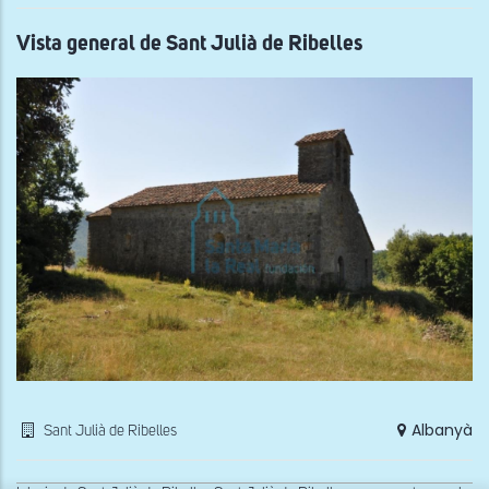
Corn
de
la
Vista general de Sant Julià de Ribelles
Mu
Albanyà
Sant Julià de Ribelles
x