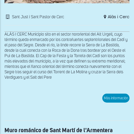
Alàs i Cerc
Sant Just i Sant Pastor de Cerc
ALÀS I CERC Municipio sito en el sector nororiental del Alt Urgell, cuyo
término queda enmarcado por los contrafuertes septentrionales del Cadí y
el paso del Segre. Desde el río, la linde recorre la Serra de La Bastida,
desde la cual conecta con la Roca de la Dona tras bordear por el Oeste el
Pui de La Bastida. El Cap de la Festa y la Torreta del Cadí son los puntos
más elevados del municipio, a la vez que definen su extremo meridional;
mientras que el flanco oriental del término conecta nuevamente con el
Segre tras seguir el curso del Torrent de La Molina y cruzar la Serra dels
Verdiguers y el Salt del Pere
sob
Más información
Vist
gen
des
del
sure
de
San
Muro románico de Sant Martí de l'Armentera
Jus