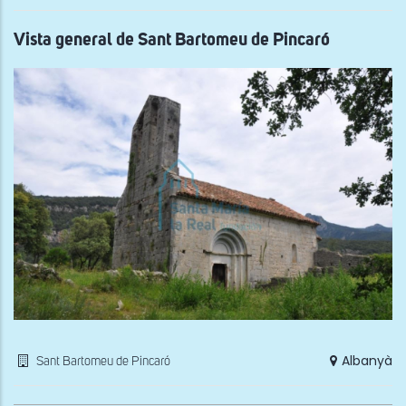
de
la
Mar
Vista general de Sant Bartomeu de Pincaró
de
Deu
del
Mon
Albanyà
Sant Bartomeu de Pincaró