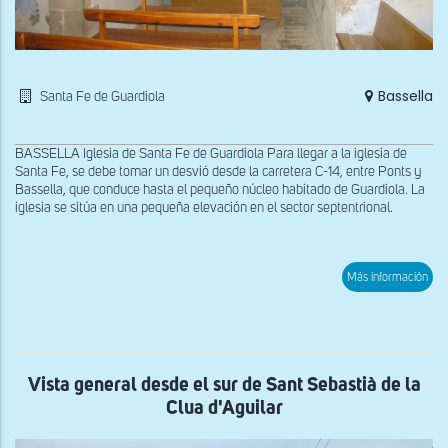
Bassella
Santa Fe de Guardiola
BASSELLA Iglesia de Santa Fe de Guardiola Para llegar a la iglesia de
Santa Fe, se debe tomar un desvió desde la carretera C-14, entre Ponts y
Bassella, que conduce hasta el pequeño núcleo habitado de Guardiola. La
iglesia se sitúa en una pequeña elevación en el sector septentrional.
sob
Más información
Inte
de
San
Fe
de
Gua
Vista general desde el sur de Sant Sebastià de la
Clua d'Aguilar