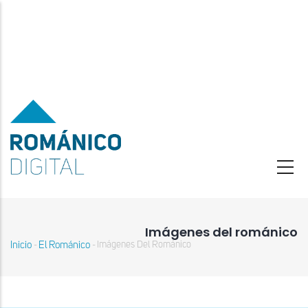
Pasar
al
contenido
principal
Imágenes del románico
Inicio
El Románico
Imágenes Del Románico
-
-
Sobrescribir
enlaces
de