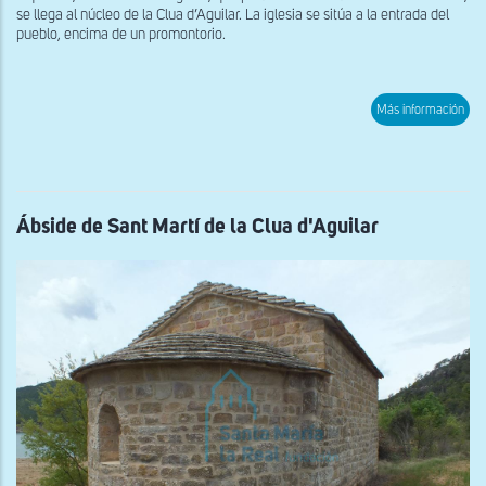
se llega al núcleo de la Clua d’Aguilar. La iglesia se sitúa a la entrada del
pueblo, encima de un promontorio.
sob
Más información
Vist
gen
des
el
sur
de
San
Ábside de Sant Martí de la Clua d'Aguilar
Seb
de
la
Clu
d'Ag