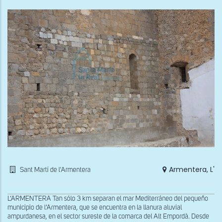
i
San
Pas
de
Cer
Armentera, L'
Sant Martí de l'Armentera
L’ARMENTERA Tan sólo 3 km separan el mar Mediterráneo del pequeño
municipio de l’Armentera, que se encuentra en la llanura aluvial
ampurdanesa, en el sector sureste de la comarca del Alt Empordà. Desde