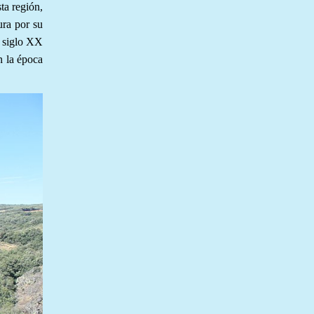
ta región,
tura por su
l siglo XX
n la época