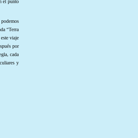
n el punto
ún podemos
ada “Terra
este viaje
espués por
egla, cada
culiares y