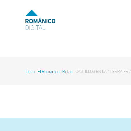
Pasar
al
MENU
TOP
contenido
principal
MAIN
NAVIGATION
Inicio
El Románico
Rutas
CASTILLOS EN LA “TIERRA FRÍA”
-
-
-
Sobrescribir
enlaces
de
ayuda
a
la
navegación