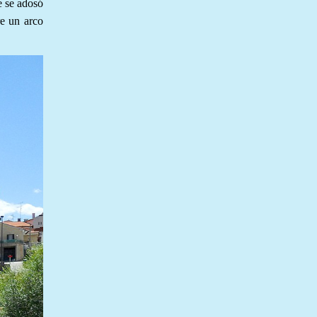
e se adosó
re un arco