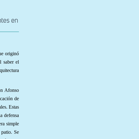
tes en
ue originó
l saber el
quitectura
on Afonso
icación de
les. Estas
la defensa
era simple
 patio. Se