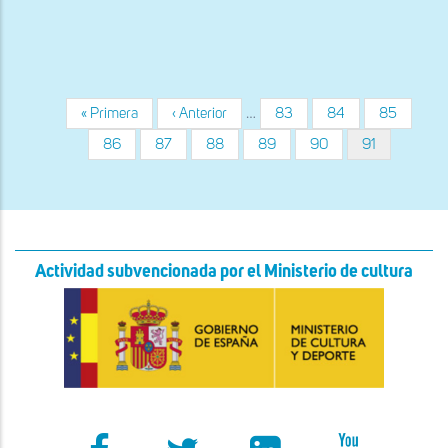
a
la
navegación
Primera
« Primera
Página
‹ Anterior
…
Página
83
Página
84
Página
85
Paginación
página
anterior
Página
86
Página
87
Página
88
Página
89
Página
90
Página
91
actual
Actividad subvencionada por el Ministerio de cultura