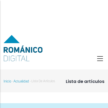
Pasar
al
contenido
principal
Lista de artículos
Inicio
Actualidad
Lista De Artículos
-
-
Sobrescribir
enlaces
de
ayuda