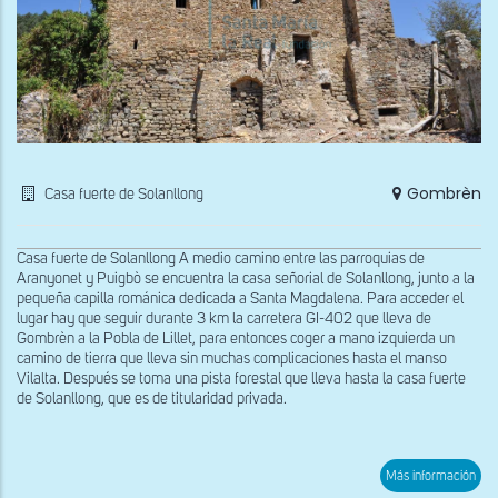
Gombrèn
Casa fuerte de Solanllong
Casa fuerte de Solanllong A medio camino entre las parroquias de
Aranyonet y Puigbò se encuentra la casa señorial de Solanllong, junto a la
pequeña capilla románica dedicada a Santa Magdalena. Para acceder el
lugar hay que seguir durante 3 km la carretera GI-402 que lleva de
Gombrèn a la Pobla de Lillet, para entonces coger a mano izquierda un
camino de tierra que lleva sin muchas complicaciones hasta el manso
Vilalta. Después se toma una pista forestal que lleva hasta la casa fuerte
de Solanllong, que es de titularidad privada.
sob
Más información
Vist