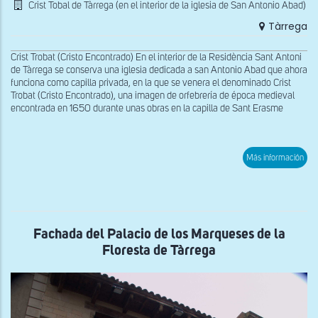
Crist Tobal de Tàrrega (en el interior de la iglesia de San Antonio Abad)
Tàrrega
Crist Trobat (Cristo Encontrado) En el interior de la Residència Sant Antoni
de Tàrrega se conserva una iglesia dedicada a san Antonio Abad que ahora
funciona como capilla privada, en la que se venera el denominado Crist
Trobat (Cristo Encontrado), una imagen de orfebrería de época medieval
encontrada en 1650 durante unas obras en la capilla de Sant Erasme
sob
Más información
Vist
del
Cris
Tob
de
Tàr
Fachada del Palacio de los Marqueses de la
Floresta de Tàrrega