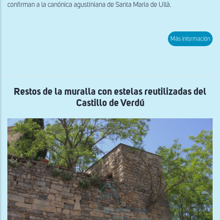
confirman a la canónica agustiniana de Santa Maria de Ullà.
sob
Más información
Vist
gen
de
San
Joa
de
Bell
Restos de la muralla con estelas reutilizadas del
d'E
Castillo de Verdú