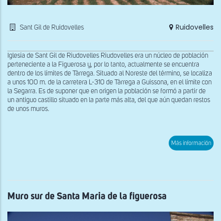
Ruidovelles
Sant Gil de Ruidovelles
Iglesia de Sant Gil de Riudovelles Riudovelles era un núcleo de población
perteneciente a la Figuerosa y, por lo tanto, actualmente se encuentra
dentro de los límites de Tàrrega. Situado al Noreste del término, se localiza
a unos 100 m. de la carretera L-310 de Tàrrega a Guissona, en el límite con
la Segarra. Es de suponer que en origen la población se formó a partir de
un antiguo castillo situado en la parte más alta, del que aún quedan restos
de unos muros.
sob
Más información
Vist
gen
de
San
Gil
de
Rui
Muro sur de Santa Maria de la figuerosa