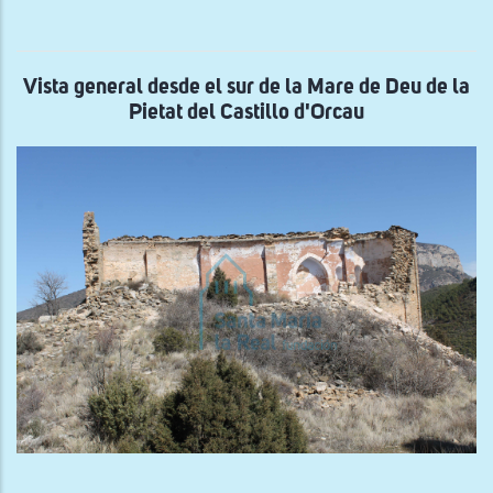
la
cab
de
San
Vic
Vista general desde el sur de la Mare de Deu de la
de
Pietat del Castillo d'Orcau
Cap