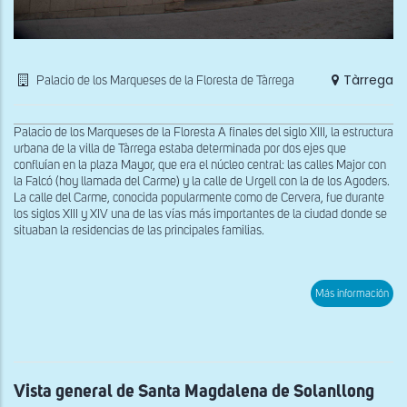
Tàrrega
Palacio de los Marqueses de la Floresta de Tàrrega
Palacio de los Marqueses de la Floresta A finales del siglo XIII, la estructura
urbana de la villa de Tàrrega estaba determinada por dos ejes que
confluían en la plaza Mayor, que era el núcleo central: las calles Major con
la Falcó (hoy llamada del Carme) y la calle de Urgell con la de los Agoders.
La calle del Carme, conocida popularmente como de Cervera, fue durante
los siglos XIII y XIV una de las vías más importantes de la ciudad donde se
situaban la residencias de las principales familias.
sob
Más información
Fac
del
Pal
de
los
Mar
de
Vista general de Santa Magdalena de Solanllong
la