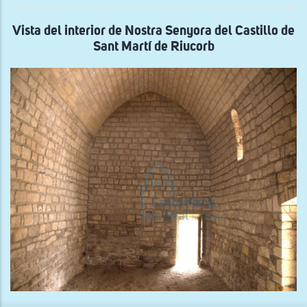
Mar
de
Vile
Vista del interior de Nostra Senyora del Castillo de
Sant Martí de Riucorb
x