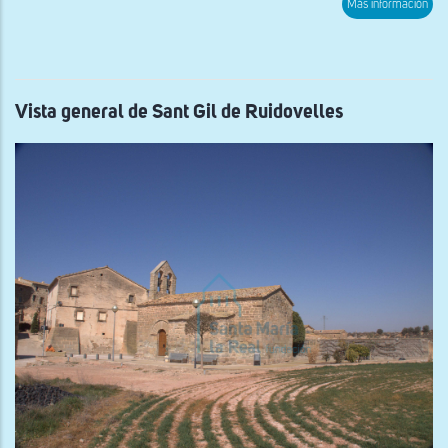
sob
Más información
Vist
de
la
torr
de
la
Guà
Vista general de Sant Gil de Ruidovelles
d'Ur