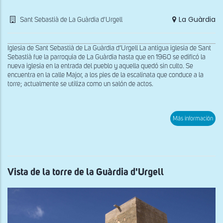
La Guàrdia
Sant Sebastià de La Guàrdia d'Urgell
Iglesia de Sant Sebastià de La Guàrdia d’Urgell La antigua iglesia de Sant
Sebastià fue la parroquia de La Guàrdia hasta que en 1960 se edificó la
nueva iglesia en la entrada del pueblo y aquella quedó sin culto. Se
encuentra en la calle Major, a los pies de la escalinata que conduce a la
torre; actualmente se utiliza como un salón de actos.
sob
Más información
Fac
oes
de
San
Seb
de
la
Vista de la torre de la Guàrdia d'Urgell
Guà
d'Ur