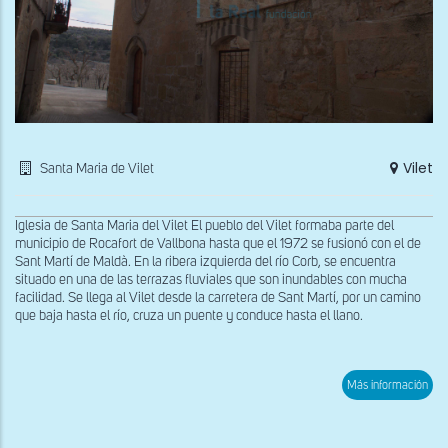
Vilet
Santa Maria de Vilet
Iglesia de Santa Maria del Vilet El pueblo del Vilet formaba parte del
municipio de Rocafort de Vallbona hasta que el 1972 se fusionó con el de
Sant Martí de Maldà. En la ribera izquierda del río Corb, se encuentra
situado en una de las terrazas fluviales que son inundables con mucha
facilidad. Se llega al Vilet desde la carretera de Sant Martí, por un camino
que baja hasta el río, cruza un puente y conduce hasta el llano.
sob
Más información
Fac
oes
de
San