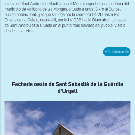
Iglesia de Sant Andreu de Montblanquet Montblanquet es una pedanía del
municipio de Vallbona de les Monges, situado a unos 13 km al Sur del
núcleo poblacional, y al que se llega por la carretera L-220 hasta Els
Omells de na Gaia y, desde allí, por la LV-238 hacia Blancafort. La iglesia
de Sant Andreu está situada en el punto más elevado del pueblo, visible
desde la carretera.
sob
Más información
Mur
sur
de
San
And
de
Mon
Fachada oeste de Sant Sebastià de la Guàrdia
d'Urgell