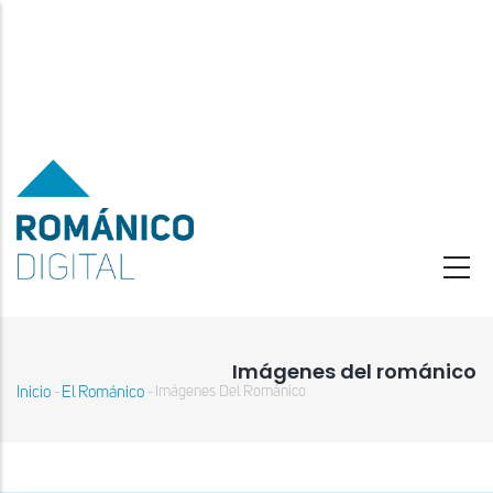
Pasar
al
contenido
principal
Imágenes del románico
Inicio
El Románico
Imágenes Del Románico
-
-
Sobrescribir
enlaces
de