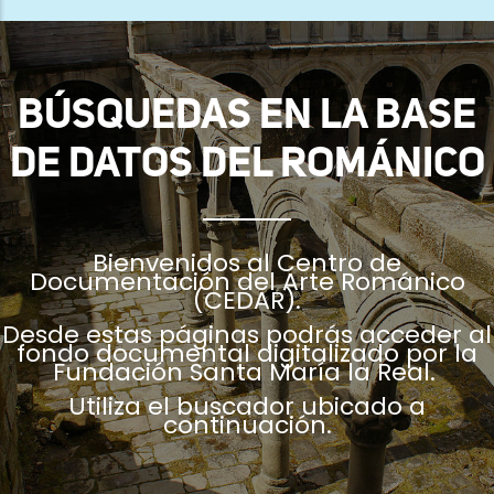
ayuda
a
la
BÚSQUEDAS EN LA BASE
navegación
DE DATOS DEL ROMÁNICO
Bienvenidos al Centro de
Documentación del Arte Románico
(CEDAR).
Desde estas páginas podrás acceder al
fondo documental digitalizado por la
Fundación Santa María la Real.
Utiliza el buscador ubicado a
continuación.