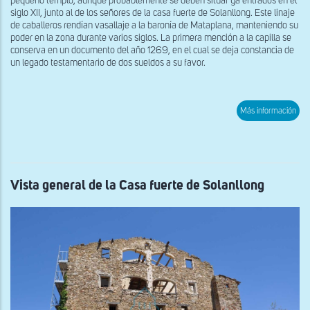
pequeño templo, aunque probablemente se deben situar ya entrados en el
siglo XII, junto al de los señores de la casa fuerte de Solanllong. Este linaje
de caballeros rendían vasallaje a la baronía de Mataplana, manteniendo su
poder en la zona durante varios siglos. La primera mención a la capilla se
conserva en un documento del año 1269, en el cual se deja constancia de
un legado testamentario de dos sueldos a su favor.
sob
Más información
Vist
gen
de
San
Mag
de
Sol
Vista general de la Casa fuerte de Solanllong