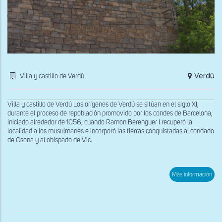
Verdú
Villa y castillo de Verdú
Villa y castillo de Verdú Los orígenes de Verdú se sitúan en el siglo XI,
durante el proceso de repoblación promovido por los condes de Barcelona,
iniciado alrededor de 1056, cuando Ramon Berenguer I recuperó la
localidad a los musulmanes e incorporó las tierras conquistadas al condado
de Osona y al obispado de Vic.
sob
Más información
Res
de
la
mur
con
este