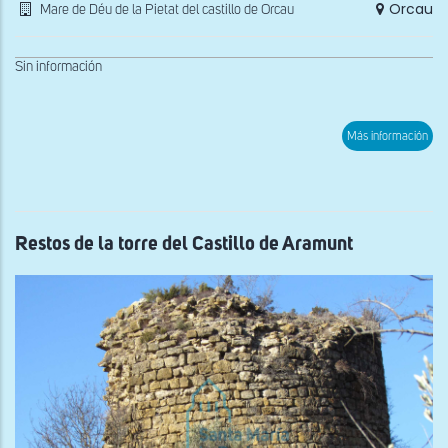
Orcau
Mare de Déu de la Pietat del castillo de Orcau
Sin información
sob
Más información
Vist
gen
des
el
sur
de
la
Restos de la torre del Castillo de Aramunt
Mar
de
Deu
de
la
Piet
del
Cast
d'O