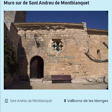
reut
Muro sur de Sant Andreu de Montblanquet
del
Cast
de
Ver
Vallbona de les Monges
Sant Andreu de Montblanquet