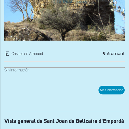
Aramunt
Castillo de Aramunt
Sin información
sob
Más información
Res
de
la
torr
del
Cast
de
Vista general de Sant Joan de Bellcaire d'Empordà
Ara