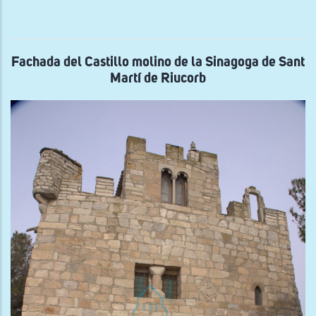
gen
de
la
Cas
fuer
de
Fachada del Castillo molino de la Sinagoga de Sant
Sol
Martí de Riucorb