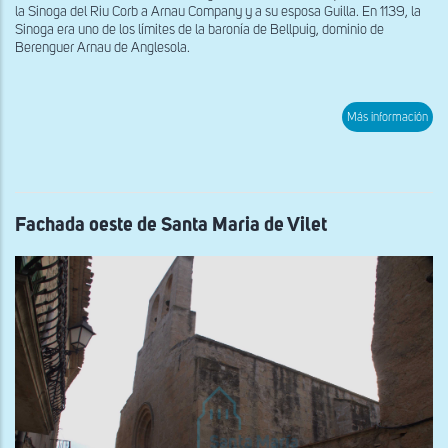
la Sinoga del Riu Corb a Arnau Company y a su esposa Guilla. En 1139, la
Sinoga era uno de los límites de la baronía de Bellpuig, dominio de
Berenguer Arnau de Anglesola.
sob
Más información
Fac
del
Cast
mol
de
la
Sin
Fachada oeste de Santa Maria de Vilet
de
San
Mart
de
Riu