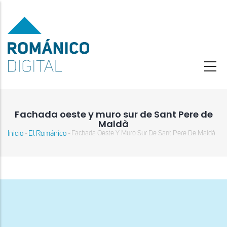
Pasar
al
contenido
principal
Fachada oeste y muro sur de Sant Pere de
Maldà
Inicio
El Románico
Fachada Oeste Y Muro Sur De Sant Pere De Maldà
-
-
Sobrescribir
enlaces
de
ayuda
a
la