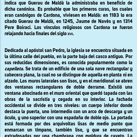
indica que Guerau de Maldà la administraba en beneficio de
dicha canónica. Es probable que los primeros curas, los cuales
eran canónigos de Cardona, viviesen en Maldà: en 1183 lo era
citado Guerau de Maldà, en 1245, Jaume de Navès y en 1314
Pere Boiraci. Los vínculos religiosos con Cardona se fueron
relajando hacia finales del siglo
xvi
.
Dedicada al apóstol san Pedro, la iglesia se encuentra situada en
la última calle del pueblo, en la parte baja del casco antiguo. Por
sus reducidas dimensiones, es conocida popularmente como la
capelleta
. Se trata de un edificio de una sola nave rectangular y
cabecera plana, la cual no se distingue de aquella en planta ni en
alzado. Los muros laterales son lisos, y en el meridional se abren
dos ventanas rectangulares de doble derrame. Existió una
ventana abocinada en el muro oriental que quedó tapada con las
obras de la sacristía y cegada en su interior. La fachada
occidental se divide en tres niveles: un cuerpo inferior donde
destaca la puerta, uno intermedio con un arco de descarga y un
óculo, y uno superior con una espadaña de doble ojo. La portada
está formada por dos arquivoltas lisas de medio punto que
enmarcan un tímpano, también liso, y que se encuentran
extradosadas por una chambrana con moldura de caveto. La