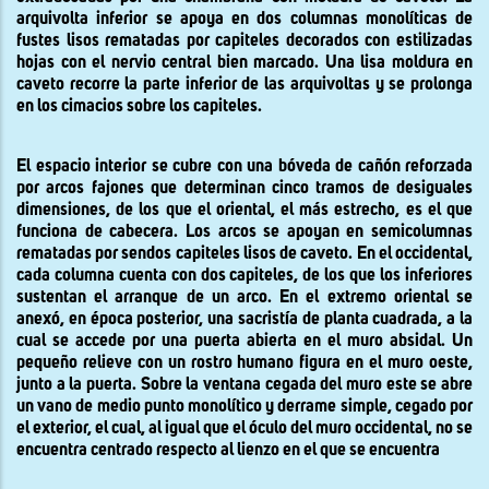
arquivolta inferior se apoya en dos columnas monolíticas de
fustes lisos rematadas por capiteles decorados con estilizadas
hojas con el nervio central bien marcado. Una lisa moldura en
caveto recorre la parte inferior de las arquivoltas y se prolonga
en los cimacios sobre los capiteles.
El espacio interior se cubre con una bóveda de cañón reforzada
por arcos fajones que determinan cinco tramos de desiguales
dimensiones, de los que el oriental, el más estrecho, es el que
funciona de cabecera. Los arcos se apoyan en semicolumnas
rematadas por sendos capiteles lisos de caveto. En el occidental,
cada columna cuenta con dos capiteles, de los que los inferiores
sustentan el arranque de un arco. En el extremo oriental se
anexó, en época posterior, una sacristía de planta cuadrada, a la
cual se accede por una puerta abierta en el muro absidal. Un
pequeño relieve con un rostro humano figura en el muro oeste,
junto a la puerta. Sobre la ventana cegada del muro este se abre
un vano de medio punto monolítico y derrame simple, cegado por
el exterior, el cual, al igual que el óculo del muro occidental, no se
encuentra centrado respecto al lienzo en el que se encuentra