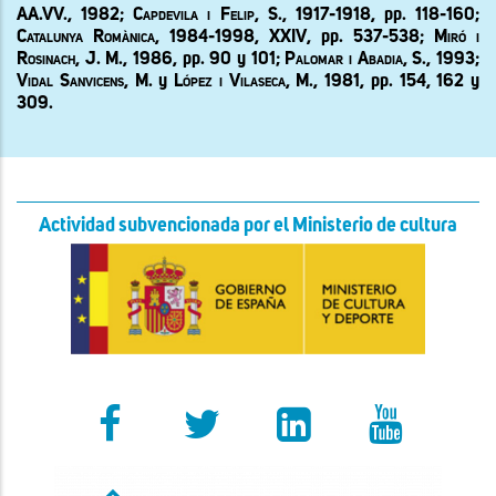
AA.VV., 1982; Capdevila i Felip,
S., 1917-1918, pp. 118-160;
Catalunya Romànica, 1984-1998,
XXIV
,
pp
. 537-538; Miró i
Rosinach, J. M.,
1986, pp. 90 y 101;
Palomar i Abadia
, S., 1993;
Vidal Sanvicens, M.
y
López i Vilaseca, M.
, 1981,
pp. 154, 162 y
309.
Actividad subvencionada por el Ministerio de cultura