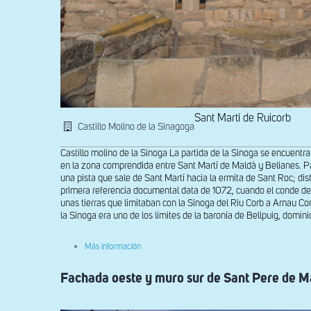
Sant Martí de Ruicorb
Castillo Molino de la Sinagoga
Castillo molino de la Sinoga La partida de la Sinoga se encuentra 
en la zona comprendida entre Sant Martí de Maldà y Belianes. Pa
una pista que sale de Sant Martí hacia la ermita de Sant Roc; di
primera referencia documental data de 1072, cuando el conde d
unas tierras que limitaban con la Sinoga del Riu Corb a Arnau Co
la Sinoga era uno de los límites de la baronía de Bellpuig, domi
sobre
Más información
Fachada
del
Fachada oeste y muro sur de Sant Pere de M
Castillo
molino
de
la