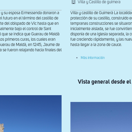
Villa y Castillo de guimera
I y su esposa Ermessenda donaron a
Villa y castillo de Guimerà La local
 futuro en el término del castillo de
protección de su castillo, construido e
rte del obispado de Vic hasta que en
tempranas construcciones se situaron en
nalmente bajo el control de Sant
inicialmente aislada, se fue convirtie
l que se indica que Guerau de Maldà
disponía de una iglesia separada, la cu
os primeros curas, los cuales eran
fue creciendo rápidamente, y las nueva
 Guerau de Maldà, en 1245, Jaume de
hasta llegar a la zona de cauce.
 se fueron relajando hacia finales del
sobre
Más información
Vista
general
de
Guimerà
y
Vista general desde el
su
castillo