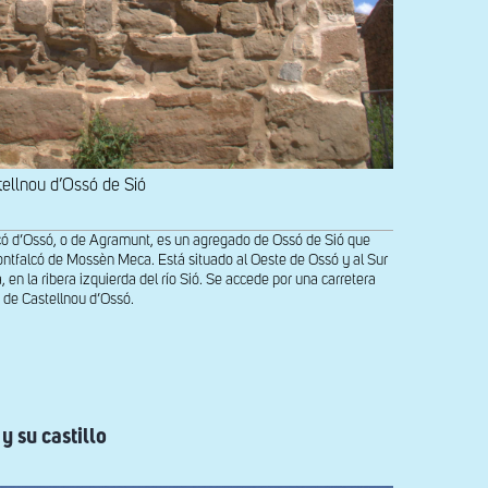
tellnou d’Ossó de Sió
có d’Ossó, o de Agramunt, es un agregado de Ossó de Sió que
ontfalcó de Mossèn Meca. Está situado al Oeste de Ossó y al Sur
 en la ribera izquierda del río Sió. Se accede por una carretera
a de Castellnou d’Ossó.
y su castillo