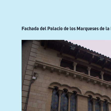
ayuda
a
la
navegación
Fachada del Palacio de los Marqueses de la 