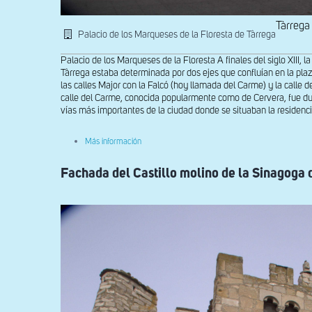
Tàrrega
Palacio de los Marqueses de la Floresta de Tàrrega
Palacio de los Marqueses de la Floresta A finales del siglo XIII, la
Tàrrega estaba determinada por dos ejes que confluían en la plaz
las calles Major con la Falcó (hoy llamada del Carme) y la calle d
calle del Carme, conocida popularmente como de Cervera, fue dura
vías más importantes de la ciudad donde se situaban la residencia
sobre
Más información
Fachada
del
Fachada del Castillo molino de la Sinagoga 
Palacio
de
los
Marqueses
de
la
Floresta
de
Tàrrega