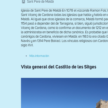
Sant Pere de Maldà
Iglesia de Sant Pere de Maldà En 1078 el vizconde Ramon Folc 
Sant Vicenç de Cardona todas las iglesias que había y habría en el
Maldà. Al igual que otras iglesias de la comarca, Maldà formó pa
1154 pasó a depender del de Tarragona, si bien, siguió jurisdiccio
Vicenç de Cardona, como lo confirma un documento de 1212 en e
la administraba en beneficio de dicha canónica. Es probable que l
canónigos de Cardona, viviesen en Maldà: en 1183 lo era citado
Navès y en 1314 Pere Boiraci. Los vínculos religiosos con Cardona
siglo XVI.
sobre
Más información
Fachada
oeste
Vista general del Castillo de les Sitges
y
muro
sur
de
Sant
Pere
de
Maldà