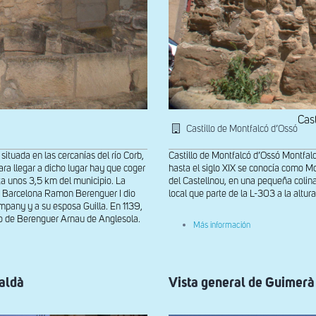
Cas
Castillo de Montfalcó d’Ossó
situada en las cercanías del río Corb,
Castillo de Montfalcó d’Ossó Montfal
ra llegar a dicho lugar hay que coger
hasta el siglo XIX se conocía como M
sta unos 3,5 km del municipio. La
del Castellnou, en una pequeña colina,
e Barcelona Ramon Berenguer I dio
local que parte de la L-303 a la altur
mpany y a su esposa Guilla. En 1139,
nio de Berenguer Arnau de Anglesola.
sobre
Más información
Torre
noroeste
del
Castillo
de
aldà
Vista general de Guimerà 
Montfalcó