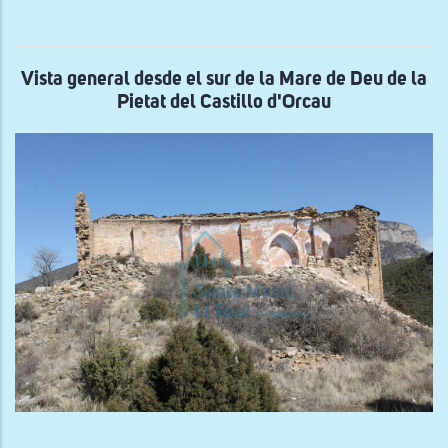
la
cab
de
San
Vic
Vista general desde el sur de la Mare de Deu de la
de
Pietat del Castillo d'Orcau
Cap