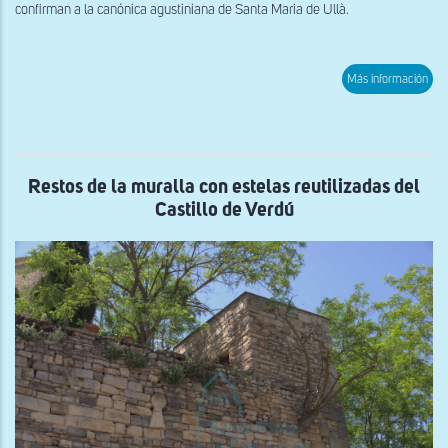
confirman a la canónica agustiniana de Santa Maria de Ullà.
sob
Más información
Vist
gen
de
San
Joa
de
Bell
Restos de la muralla con estelas reutilizadas del
d'E
Castillo de Verdú