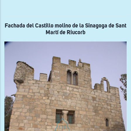
gen
de
la
Cas
fuer
de
Fachada del Castillo molino de la Sinagoga de Sant
Sol
Martí de Riucorb