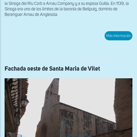
la Sinoga del Riu Corb a Arnau Company y a su esposa Guilla. En 1139, la
Sinoga era uno de los límites de la baronía de Bellpuig, dominio de
Berenguer Arnau de Anglesola.
sob
Más información
Fac
del
Cast
mol
de
la
Sin
Fachada oeste de Santa Maria de Vilet
de
San
Mart
de
Riu