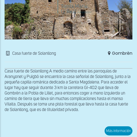
Gombrèn
Casa fuerte de Solanllong
Casa fuerte de Solanllong A medio camino entre las parroquias de
Aranyonet y Puigbò se encuentra la casa señorial de Solanllong, junto a la
pequeña capilla románica dedicada a Santa Magdalena. Para acceder el
lugar hay que seguir durante 3 km la carretera GI-402 que lleva de
Gombrèn a la Pobla de Lillet, para entonces coger a mano izquierda un
camino de tierra que lleva sin muchas complicaciones hasta el manso
Vilalta. Después se toma una pista forestal que lleva hasta la casa fuerte
de Solanllong, que es de titularidad privada.
sob
Más información
Vist