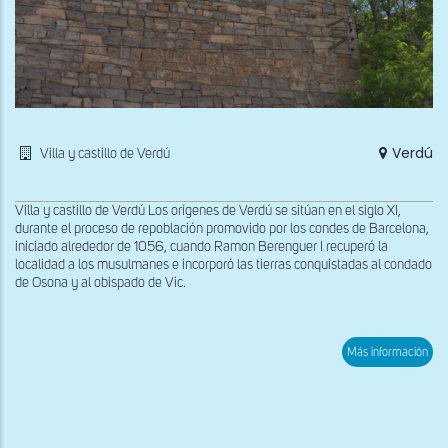
Verdú
Villa y castillo de Verdú
Villa y castillo de Verdú Los orígenes de Verdú se sitúan en el siglo XI,
durante el proceso de repoblación promovido por los condes de Barcelona,
iniciado alrededor de 1056, cuando Ramon Berenguer I recuperó la
localidad a los musulmanes e incorporó las tierras conquistadas al condado
de Osona y al obispado de Vic.
sob
Más información
Res
de
la
mur
con
este