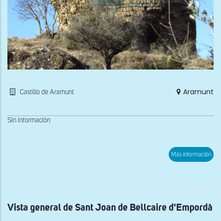
Aramunt
Castillo de Aramunt
Sin información
sob
Más información
Res
de
la
torr
del
Cast
de
Vista general de Sant Joan de Bellcaire d'Empordà
Ara