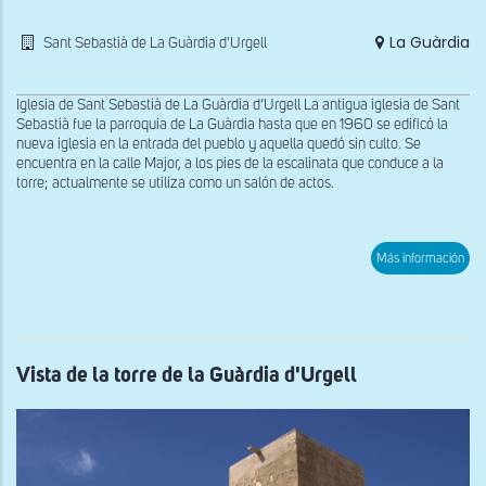
La Guàrdia
Sant Sebastià de La Guàrdia d'Urgell
Iglesia de Sant Sebastià de La Guàrdia d’Urgell La antigua iglesia de Sant
Sebastià fue la parroquia de La Guàrdia hasta que en 1960 se edificó la
nueva iglesia en la entrada del pueblo y aquella quedó sin culto. Se
encuentra en la calle Major, a los pies de la escalinata que conduce a la
torre; actualmente se utiliza como un salón de actos.
sob
Más información
Fac
oes
de
San
Seb
de
la
Vista de la torre de la Guàrdia d'Urgell
Guà
d'Ur