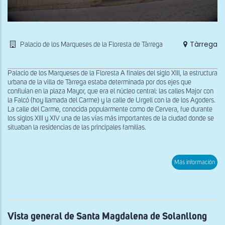
Tàrrega
Palacio de los Marqueses de la Floresta de Tàrrega
Palacio de los Marqueses de la Floresta A finales del siglo XIII, la estructura
urbana de la villa de Tàrrega estaba determinada por dos ejes que
confluían en la plaza Mayor, que era el núcleo central: las calles Major con
la Falcó (hoy llamada del Carme) y la calle de Urgell con la de los Agoders.
La calle del Carme, conocida popularmente como de Cervera, fue durante
los siglos XIII y XIV una de las vías más importantes de la ciudad donde se
situaban la residencias de las principales familias.
sob
Más información
Fac
del
Pal
de
los
Mar
de
Vista general de Santa Magdalena de Solanllong
la