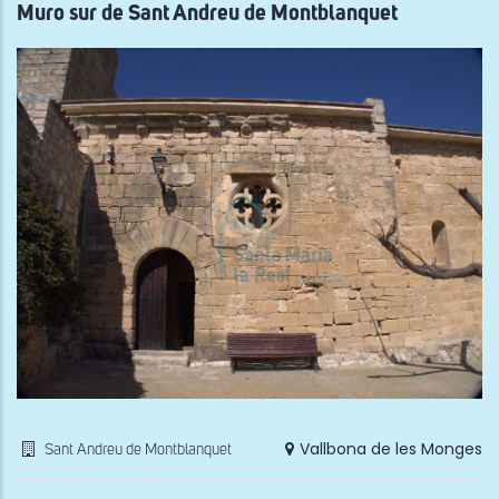
reut
Muro sur de Sant Andreu de Montblanquet
del
Cast
de
Ver
Vallbona de les Monges
Sant Andreu de Montblanquet