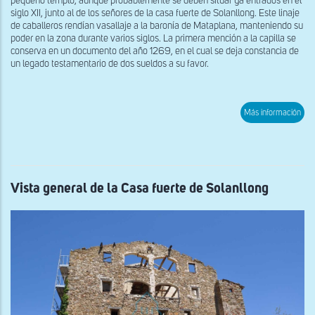
pequeño templo, aunque probablemente se deben situar ya entrados en el
siglo XII, junto al de los señores de la casa fuerte de Solanllong. Este linaje
de caballeros rendían vasallaje a la baronía de Mataplana, manteniendo su
poder en la zona durante varios siglos. La primera mención a la capilla se
conserva en un documento del año 1269, en el cual se deja constancia de
un legado testamentario de dos sueldos a su favor.
sob
Más información
Vist
gen
de
San
Mag
de
Sol
Vista general de la Casa fuerte de Solanllong