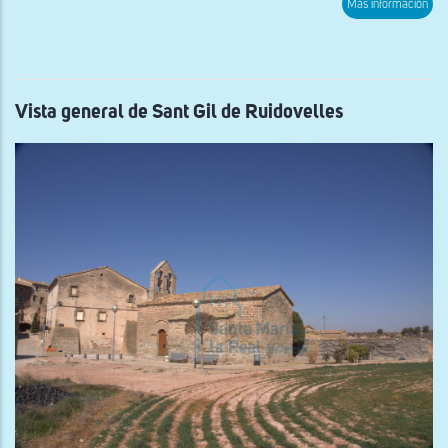
sob
Más información
Vist
de
la
torr
de
la
Guà
Vista general de Sant Gil de Ruidovelles
d'Ur