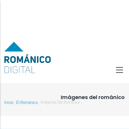
Pasar
al
contenido
principal
Imágenes del románico
Inicio
El Románico
Imágenes Del Románico
-
-
Sobrescribir
enlaces
de