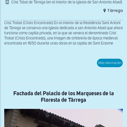
Crist Tobal de Tàrrega (en el interior de la iglesia de San Antonio Abad)
Tàrrega
Crist Trobat (Cristo Encontrado) En el interior de la Residència Sant Antoni
de Tàrrega se conserva una iglesia dedicada a san Antonio Abad que ahora
funciona como capilla privada, en la que se venera el denominado Crist
Trobat (Cristo Encontrado), una imagen de orfebrería de época medieval
encontrada en 1650 durante unas obras en la capilla de Sant Erasme
sob
Más información
Vist
del
Cris
Tob
de
Tàr
Fachada del Palacio de los Marqueses de la
Floresta de Tàrrega