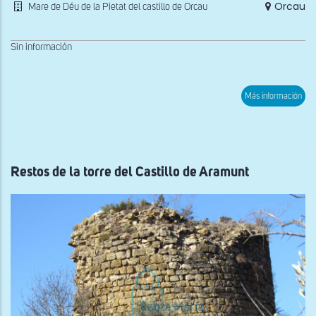
Orcau
Mare de Déu de la Pietat del castillo de Orcau
Sin información
sob
Más información
Vist
gen
des
el
sur
de
la
Restos de la torre del Castillo de Aramunt
Mar
de
Deu
de
la
Piet
del
Cast
d'O