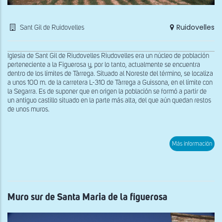
Ruidovelles
Sant Gil de Ruidovelles
Iglesia de Sant Gil de Riudovelles Riudovelles era un núcleo de población
perteneciente a la Figuerosa y, por lo tanto, actualmente se encuentra
dentro de los límites de Tàrrega. Situado al Noreste del término, se localiza
a unos 100 m. de la carretera L-310 de Tàrrega a Guissona, en el límite con
la Segarra. Es de suponer que en origen la población se formó a partir de
un antiguo castillo situado en la parte más alta, del que aún quedan restos
de unos muros.
sob
Más información
Vist
gen
de
San
Gil
de
Rui
Muro sur de Santa Maria de la figuerosa