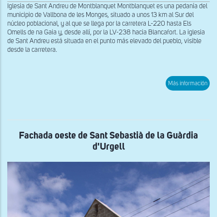
Iglesia de Sant Andreu de Montblanquet Montblanquet es una pedanía del
municipio de Vallbona de les Monges, situado a unos 13 km al Sur del
núcleo poblacional, y al que se llega por la carretera L-220 hasta Els
Omells de na Gaia y, desde allí, por la LV-238 hacia Blancafort. La iglesia
de Sant Andreu está situada en el punto más elevado del pueblo, visible
desde la carretera.
sob
Más información
Mur
sur
de
San
And
de
Mon
Fachada oeste de Sant Sebastià de la Guàrdia
d'Urgell