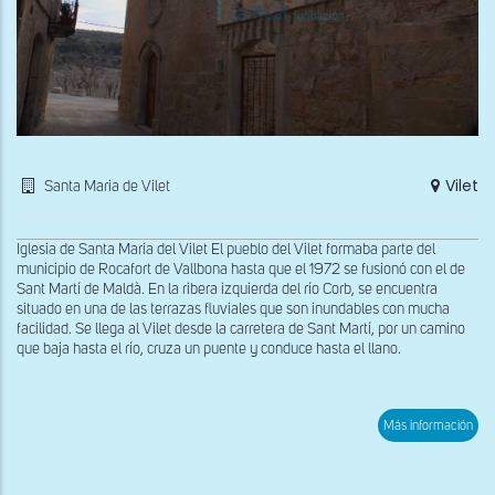
Vilet
Santa Maria de Vilet
Iglesia de Santa Maria del Vilet El pueblo del Vilet formaba parte del
municipio de Rocafort de Vallbona hasta que el 1972 se fusionó con el de
Sant Martí de Maldà. En la ribera izquierda del río Corb, se encuentra
situado en una de las terrazas fluviales que son inundables con mucha
facilidad. Se llega al Vilet desde la carretera de Sant Martí, por un camino
que baja hasta el río, cruza un puente y conduce hasta el llano.
sob
Más información
Fac
oes
de
San