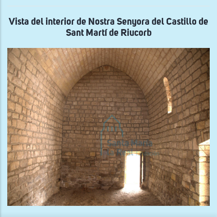
Mar
de
Vile
Vista del interior de Nostra Senyora del Castillo de
Sant Martí de Riucorb
x