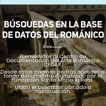
ayuda
a
la
BÚSQUEDAS EN LA BASE
navegación
DE DATOS DEL ROMÁNICO
Bienvenidos al Centro de
Documentación del Arte Románico
(CEDAR).
Desde estas páginas podrás acceder al
fondo documental digitalizado por la
Fundación Santa María la Real.
Utiliza el buscador ubicado a
continuación.