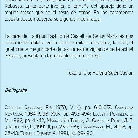
Rabassa. En la parte inferior, el tamaño del aparejo tiene un 
mayor grosor que en el resto de zonas. En los paramentos 
todavía pueden observarse algunos mechinales.
La torre del  antiguo castillo de Castell de Santa Maria es una 
construcción datada en la primera mitad del siglo 
xi
, la cual, al 
igual que la mayor parte de las torres de vigilancia de la actual 
Segarra, presenta un lamentable estado ruinoso. 
Texto y foto: Helena Soler Castán
Bibliografía
Castells Catalans, E
ls, 1979; VI (I), pp. 616-617; 
Catalunya 
Romànica
, 1984-1998, XXIV, pp. 453-454; 
Llobet i Portella, J. 
M
., 1992, pp. 41-42; 
Markalaín i Torres, J., González Pérez, J. R. 
y
 Rubio Ruíz, 
D
., 1991, 
II, pp. 230-235; 
Pérez Serra
, M., 2008, pp. 
26-43; 
Turull i Rubinat
, A., 1991, pp. 89- 90.