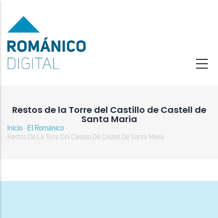
Pasar
al
contenido
principal
Restos de la Torre del Castillo de Castell de
Santa Maria
Inicio
El Románico
-
-
Sobrescribir
Restos De La Torre Del Castillo De Castell De Santa Maria
enlaces
de
ayuda
a
la