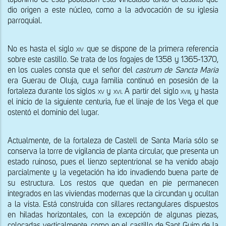
dio origen a este núcleo, como a la advocación de su iglesia 
parroquial. 
No es hasta el siglo 
xiv
 que se dispone de la primera referencia 
sobre este castillo. Se trata de los fogajes de 1358 y 1365-1370, 
en los cuales consta que el señor del 
castrum de Sancta Maria
era Guerau de Oluja, cuya familia continuó en posesión de la 
fortaleza durante los siglos 
xv 
y 
xvi
. A partir del siglo 
xviii
, y hasta 
el inicio de la siguiente centuria, fue el linaje de los Vega el que 
ostentó el dominio del lugar.
Actualmente, de la fortaleza de Castell de Santa Maria sólo se 
conserva la torre de vigilancia de planta circular, que presenta un 
estado ruinoso, pues el lienzo septentrional se ha venido abajo 
parcialmente y la vegetación ha ido invadiendo buena parte de 
su estructura. Los restos que quedan en pie permanecen 
integrados en las viviendas modernas que la circundan y ocultan 
a la vista. Está construida con sillares rectangulares dispuestos 
en hiladas horizontales, con la excepción de algunas piezas, 
colocadas verticalmente, como en el castillo de Sant Guim de la 