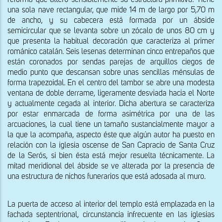
reforma que alteró sensiblemente su estructura primitiva. Tiene 
una sola nave rectangular, que mide 14 m de largo por 5,70 m 
de ancho, y su cabecera está formada por un ábside 
semicircular que se levanta sobre un zócalo de unos 80 cm y 
que presenta la habitual decoración que caracteriza al primer 
románico catalán. Seis lesenas determinan cinco entrepaños que 
están coronados por sendas parejas de arquillos ciegos de 
medio punto que descansan sobre unas sencillas ménsulas de 
forma trapezoidal. En el centro del tambor se abre una modesta 
ventana de doble derrame, ligeramente desviada hacia el Norte 
y actualmente cegada al interior. Dicha abertura se caracteriza 
por estar enmarcada de forma asimétrica por una de las 
arcuaciones, la cual tiene un tamaño sustancialmente mayor a 
la que la acompaña, aspecto éste que algún autor ha puesto en 
relación con la iglesia oscense de San Capracio de Santa Cruz 
de la Serós, si bien ésta está mejor resuelta técnicamente. La 
mitad meridional del ábside se ve alterada por la presencia de 
una estructura de nichos funerarios que está adosada al muro.
La puerta de acceso al interior del templo está emplazada en la 
fachada septentrional, circunstancia infrecuente en las iglesias 