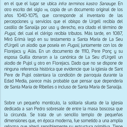
en el que el lugar se ubica 
infra terminos kastro Sanauge
. En 
otro escrito del siglo 
xiii
, copia de un documento original de los 
años 1040-1075, que corresponde al inventario de las 
percepciones y servicios que el obispo de Urgell recibía del 
castillo de Sanaüja por uso y derecho, era citado el término de 
Pugol
, del cual el clérigo recibía tributos. Más tarde, en 1087, 
Miró Erimà legó en su testamento a Santa Maria de La Seu 
d’Urgell un alodio que poseía en 
Pugoli,
 juntamente con los de 
Florejacs y Alàs. En un documento de 1110, Pere Ponç y su 
esposa Guilla donaron a la canónica de La Seu d’Urgell un 
alodio de Pujol y otro en Florejacs. Dado que no se dispone de 
ninguna referencia histórica que evidencie que la iglesia de Sant 
Pere de Pujol ostentara la condición de parroquia durante la 
Edad Media, parece más probable que pensar que dependería 
de Santa Maria de Ribelles o incluso de Santa Maria de Sanaüja.
Sobre un pequeño montículo, la solitaria silueta de la iglesia 
dedicada a san Pedro sobresale de entre la masa boscosa que 
la circunda. Se trata de un sencillo templo de pequeñas 
dimensiones que, en época moderna, fue sometido a una amplia 