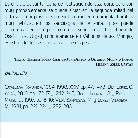
Es difícil precisar la fecha de realización de esta obra, pero con 
muy probablemente se puede situar en la segunda mitad del 
siglo 
xii
 o principios del siglo 
xiii. 
Este motivo ornamental floral es 
muy habitual en los sarcófagos de la zona, y se puede 
contemplar en ejemplos como el sepulcro de Castellnou de 
Ossó. En el Urgell, concretamente en Vallbona de les Monges, 
este tipo de flor se representa con seis pétalos.
Texto: Helena Soler Castán/Juan Antonio Olañeta Molina- Fotos:
Helena Soler Castán
Bibliografía
Catalunya Romànica
, 1984-1998, XXIV, pp. 477-478; 
Diví  López, C. 
et alii
, 
2010, pp. 172-17 y  242-245; 
Oliva i Llorens
, J. y 
Ros i 
Mateu
, J., 1997, pp. 8-10; 
Vidal Sanvicens
, 
M. 
y 
López i Vilaseca
, 
M., 1981, 
pp. 221-224 y 292-293.