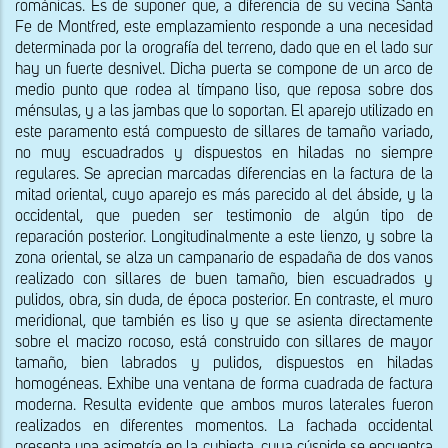
románicas. Es de suponer que, a diferencia de su vecina Santa 
Fe de Montfred, este emplazamiento responde a una necesidad 
determinada por la orografía del terreno, dado que en el lado sur 
hay un fuerte desnivel. Dicha puerta se compone de un arco de 
medio punto que rodea al tímpano liso, que reposa sobre dos 
ménsulas, y a las jambas que lo soportan. El aparejo utilizado en 
este paramento está compuesto de sillares de tamaño variado, 
no muy escuadrados y dispuestos en hiladas no siempre 
regulares. Se aprecian marcadas diferencias en la factura de la 
mitad oriental, cuyo aparejo es más parecido al del ábside, y la 
occidental, que pueden ser testimonio de algún tipo de 
reparación posterior. Longitudinalmente a este lienzo, y sobre la 
zona oriental, se alza un campanario de espadaña de dos vanos 
realizado con sillares de buen tamaño, bien escuadrados y 
pulidos, obra, sin duda, de época posterior. En contraste, el muro 
meridional, que también es liso y que se asienta directamente 
sobre el macizo rocoso, está construido con sillares de mayor 
tamaño, bien labrados y pulidos, dispuestos en hiladas 
homogéneas. Exhibe una ventana de forma cuadrada de factura 
moderna. Resulta evidente que ambos muros laterales fueron 
realizados en diferentes momentos. La fachada occidental 