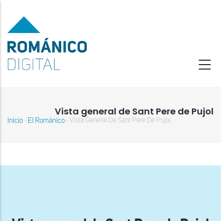
Pasar
al
contenido
principal
Vista general de Sant Pere de Pujol
Inicio
El Románico
Vista General De Sant Pere De Pujol
-
-
Sobrescribir
enlaces
de
ayuda
a
la
navegación