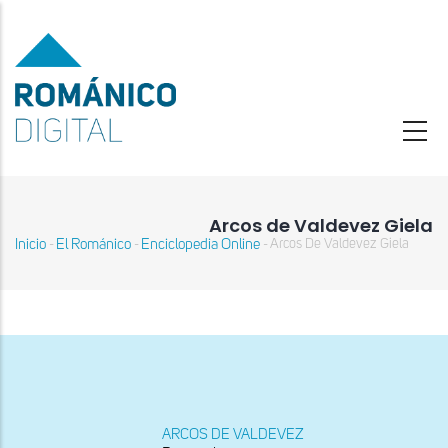
Pasar
al
contenido
principal
Arcos de Valdevez Giela
Inicio
El Románico
Enciclopedia Online
Arcos De Valdevez Giela
-
-
-
Sobrescribir
enlaces
de
ayuda
a
la
navegación
ARCOS DE VALDEVEZ