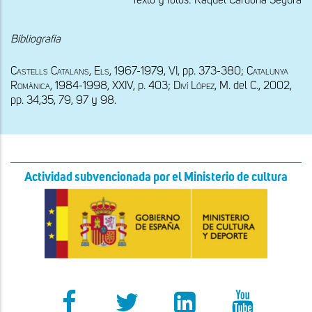
Texto y fotos: Raquel Cardona Segura
Bibliografía
Castells Catalans, Els
, 1967-1979, VI, pp
.
 373-380; 
Catalunya 
Romànica, 1984-1998, XXIV, 
p. 403; 
Diví López, M. 
del
 C., 2002
, 
pp. 34,35, 79, 97 y 98. 
Actividad subvencionada por el Ministerio de cultura