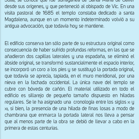
Julià, se conoce que fue sufragánea de Santa Maria de Gàver 
desde sus orígenes, y que perteneció al obispado de Vic. En una 
visita pastoral de 1685 el templo constaba dedicado a santa 
Magdalena, aunque en un momento indeterminado volvió a su 
antigua advocación, que todavía hoy se mantiene. 
El edificio conserva tan sólo parte de su estructura original como 
consecuencia de haber sufrido profundas reformas, en las que se 
añadieron dos capillas laterales y una espadaña, se eliminó el 
ábside original, se transformó sustancialmente el espacio interior, 
se incorporó un coro a los pies y se sustituyó la portada original, 
que todavía se aprecia, tapiada, en el muro meridional, por una 
nieva en la fachada occidental. La única nave del templo se 
cubre con bóveda de cañón. El material utilizado en todo el 
edificio es sillarejo de pequeño tamaño dispuesto en hiladas 
regulares. Se le ha asignado una  cronología entre los siglos 
xi
 y 
xii
, si bien, la presencia de una hilada de finas losas a modo de 
chambrana que enmarca la portada lateral nos lleva a pensar 
que al menos parte de la obra se debió de llevar a cabo en la 
primera de estas centurias.