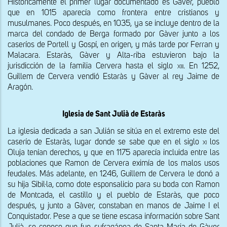
Históricamente el primer lugar documentado es Gàver, pueblo 
que en 1015 aparecía como frontera entre cristianos y 
musulmanes. Poco después, en 1035, ya se incluye dentro de la 
marca del condado de Berga formado por Gàver junto a los 
caseríos de Portell y Gospí, en origen, y más tarde por Ferran y 
Malacara. Estaràs, Gàver y Alta-riba estuvieron bajo la 
jurisdicción de la familia Cervera hasta el siglo 
xiii
. En 1252, 
Guillem de Cervera vendió Estaràs y Gàver al rey Jaime de 
Aragón. 
Iglesia de Sant Julià de Estaràs
La iglesia dedicada a san Julián se sitúa en el extremo este del 
caserío de Estaràs, lugar donde se sabe que en el siglo 
xi
 los 
Oluja tenían derechos, y que en 1175 aparecía incluida entre las 
poblaciones que Ramon de Cervera eximía de los malos usos 
feudales. Más adelante, en 1246, Guillem de Cervera le donó a 
su hija Sibil·la, como dote esponsalicio para su boda con Ramon 
de Montcada, el castillo y el pueblo de Estaràs, que poco 
después, y junto a Gàver, constaban en manos de Jaime I el 
Conquistador. Pese a que se tiene escasa información sobre Sant 