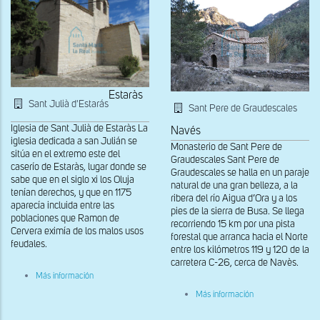
Cabestany
Estaràs
Sant Julià d'Estarás
Sant Pere de Graudescales
Iglesia de Sant Julià de Estaràs La
Navés
iglesia dedicada a san Julián se
Monasterio de Sant Pere de
sitúa en el extremo este del
Graudescales Sant Pere de
caserío de Estaràs, lugar donde se
Graudescales se halla en un paraje
sabe que en el siglo xi los Oluja
natural de una gran belleza, a la
tenían derechos, y que en 1175
ribera del río Aigua d’Ora y a los
aparecía incluida entre las
pies de la sierra de Busa. Se llega
poblaciones que Ramon de
recorriendo 15 km por una pista
Cervera eximía de los malos usos
forestal que arranca hacia el Norte
feudales.
entre los kilómetros 119 y 120 de la
carretera C-26, cerca de Navès.
sobre
Más información
Vista
sobre
general
Más información
Vista
de
general
Sant