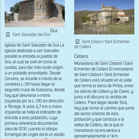
Gra
Sant Salvador del Gra
Sant Celoni i Sant Ermenter
Iglesia de Sant Salvador de Gra La
de Cellers
iglesia dedicada a san Salvador
Cellers
preside la entrada al pueblo de
Gra, el cual se creó en torno al
Monasterio de Sant Celdoni i Sant
castillo, para dar más tarde origen
Ermenter de Cellers El monasterio
a un poblado amurallado. Desde
de Sant Celdoni i Sant Ermenter
Cervera, se accede a través de la
de Cellers está situado en el valle
carretera L-311 hasta llegar al
que forma la sierra de Pinós, entre
segundo cruce de Guissona, donde
las sierras de Cellers y de Claret, y
hay que desviarse a mano
junto a él discurre la rambla de
izquierda por la L-310 en dirección
Cellers. Para llegar desde Torà,
a Tàrrega. A unos 2,7 km a mano
hay que tomar el camino que parte
izquierda se halla el indicador de
del sector oriental de esta
entrada a esta población, cuya
población y que conduce a la
primera referencia documental
aldea de Cellers, de la que el
data de 1031, cuando el obispo
monasterio se encuentra a
Ermengol de Urgell donó un alodio
aproximadamente a 1 km.