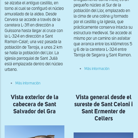
se alzaba el antiguo castillo, en
pequeño núcleo al Sur de la
torno al cual se configuró el núcleo
población del Llor, emplazado en
amurallado de la aldea. Desde
la cima de una colina y formado
Cervera se accede a través de la
por el castillo y la iglesia, que
carretera L-311 en dirección a
prácticamente conserva intacta su
Guissona hasta llegar al cruce con
estructura medieval. Se accede al
la L-324 en dirección a Sant
mismo por un camino sin asfaltar
Ramon-Calaf; una vez pasada la
que arranca entre los kilómetros 5
población de Tarroja, a unos 2 km
y 6 de la carretera L-324 entre
se halla la población del Llor. La
Tarroja de Segarra y Sant Ramon.
iglesia parroquial de Sant Julià
está emplazada dentro del núcleo
sobre
Más información
urbano.
Vista
desde
el
sobre
Más información
sur
Vista
de
general
Santa
Vista exterior de la
de
Vista general desde el
Maria
Sant
cabecera de Sant
sureste de Sant Celoni i
de
Julià
Castellmeià
del
Salvador del Gra
Sant Ermenter de
Llor
Cellers