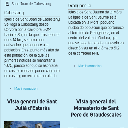
Sant Joan de Cabestany
Granyanella
Iglesia de Sant Jaume de la Móra
Cabestany
La iglesia de Sant Jaume está
Iglesia de Sant Joan de Cabestany
ubicada en la Móra, pequeño
Se llega a Cabestany desde
núcleo de población que pertenece
Cervera por la carretera L-214
al término de Granyanella, en el
hacia el Sur, en la que, tras recorrer
centro del valle de Ondara, y al
unos 14 km, se toma una
que se llega tomando un desvío en
derivación que conduce a la
dirección sur en el kilómetro 512
población. En el punto más alto de
de la carretera N-II.
esta población, de la que las
primeras noticias se remontan a
sobre
1075, parece ser que se asentaba
Más información
Vista
un castillo rodeado por un conjunto
general
de casas y un recinto amurallado.
de
Sant
Jaume
sobre
Más información
de
Vista
la
exterior
Móra
Vista general de Sant
del
Vista general del
muro
Julià d'Estaràs
Monasterio de Sant
sur
de
Pere de Graudescales
Sant
Joan
de