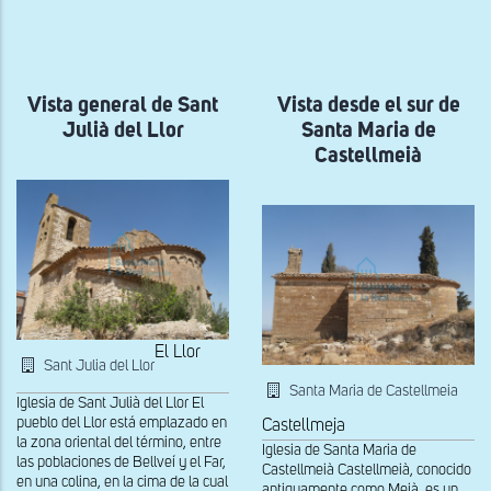
a
la
navegación
Vista general de Sant
Vista desde el sur de
Julià del Llor
Santa Maria de
Castellmeià
El Llor
Sant Julia del Llor
Santa Maria de Castellmeia
Iglesia de Sant Julià del Llor El
pueblo del Llor está emplazado en
Castellmeja
la zona oriental del término, entre
Iglesia de Santa Maria de
las poblaciones de Bellveí y el Far,
Castellmeià Castellmeià, conocido
en una colina, en la cima de la cual
antiguamente como Meià, es un