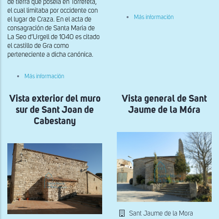
de tierra que poseía en Torrefeta,
el cual limitaba por occidente con
sobre
Más información
el lugar de Craza. En el acta de
Vista
consagración de Santa Maria de
general
La Seo d’Urgell de 1040 es citado
desde
el
el castillo de Gra como
sureste
perteneciente a dicha canónica.
de
Sant
Celoni
sobre
Más información
i
Vista
Sant
exterior
Ermenter
Vista exterior del muro
de
Vista general de Sant
de
la
sur de Sant Joan de
Jaume de la Móra
Cellers
cabecera
de
Cabestany
Sant
Salvador
del
Gra
Sant Jaume de la Mora