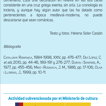
cementerio. Luce una decoración en relieve en las dos caras 
consistente en una cruz griega exenta, sin orla. La cronología es 
incierta, y aunque hay algún autor que las ha datado como 
pertenecientes a época medieval-moderna, no puede 
descartarse que sean románicas.
Texto y fotos: Helena Soler Castán
Bibliografía
Catalunya Romànica
, 1984-1998, XXIV, pp. 476-477; 
Diví López, C. 
et alii
,
2010, pp. 44-46, 189-191 y 276-277; 
Duran i Sanpere
, A., 
1977, pp. 455-456; 
Miró i Rosinach
, J. M., 1986, pp. 17-106; 
Oliva 
i Llorens
, J., 1999, pp. 10-11.
Actividad subvencionada por el Ministerio de cultura