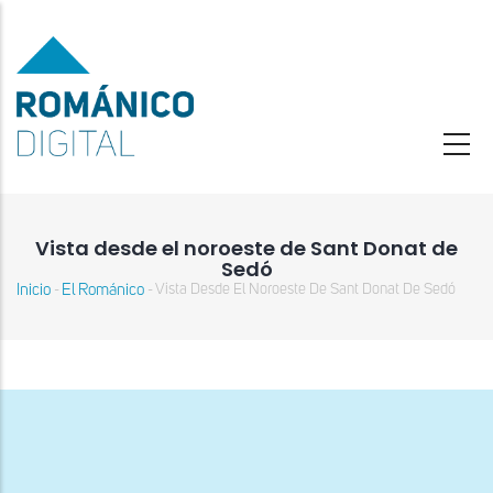
Pasar
al
contenido
principal
Vista desde el noroeste de Sant Donat de
Sedó
Inicio
El Románico
Vista Desde El Noroeste De Sant Donat De Sedó
-
-
Sobrescribir
enlaces
de
ayuda
a
la