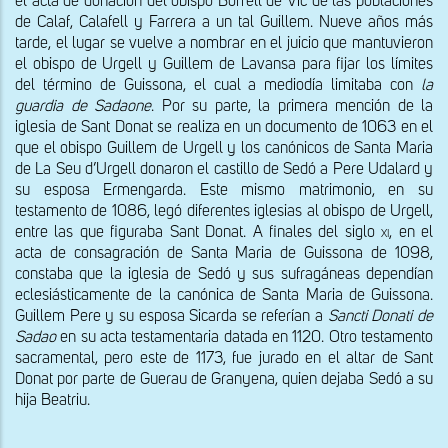
el acta de donación del obispo Borrell de Vic de las poblaciones 
de Calaf, Calafell y Farrera a un tal Guillem. Nueve años más 
tarde, el lugar se vuelve a nombrar en el juicio que mantuvieron 
el obispo de Urgell y Guillem de Lavansa para fijar los límites 
del término de Guissona, el cual a mediodía limitaba con 
la 
guardia de Sadaone
. Por su parte, la primera mención de la 
iglesia de Sant Donat se realiza en un documento de 1063 en el 
que el obispo Guillem de Urgell y los canónicos de Santa Maria 
de La Seu d’Urgell donaron el castillo de Sedó a Pere Udalard y 
su esposa Ermengarda. Este mismo matrimonio, en su 
testamento de 1086, legó diferentes iglesias al obispo de Urgell, 
entre las que figuraba Sant Donat. A finales del siglo 
xi
, en el 
acta de consagración de Santa Maria de Guissona de 1098, 
constaba que la iglesia de Sedó y sus sufragáneas dependían 
eclesiásticamente de la canónica de Santa Maria de Guissona. 
Guillem Pere y su esposa Sicarda se referían a 
Sancti Donati de 
Sadao
 en su acta testamentaria datada en 1120. Otro testamento 
sacramental, pero este de 1173, fue jurado en el altar de Sant 
Donat por parte de Guerau de Granyena, quien dejaba Sedó a su 
hija Beatriu.