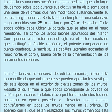
La iglesia es una construcción de origen medieval que a lo largo 
del tiempo, sobre todo durante el siglo 
xvii,
 se ha visto sometida a 
una serie de reformas que han modificado sustancialmente su 
estructura y fisonomía. Se trata de un templo de una sola nave 
cuyas medidas son 25 m de largo por 7,2 m de ancho. En la 
época gótica cabe ubicar la portada que se abre en el muro 
meridional, así como los arcos fajones apuntados del interior. 
Corresponden a las reformas del siglo 
xvii
 el testero cuadrado 
que sustituyó al ábside románico, el potente campanario de 
planta cuadrada, la sacristía, las capillas laterales adosadas al 
muro norte, el coro y buena parte de la ornamentación de los 
paramentos interiores.
Tan sólo la nave se conserva del edificio románico, si bien está 
tan modificada que únicamente se pueden apreciar los vestigios 
de esta época en el exterior de ciertas zonas de los muros. 
Resulta difícil afirmar a qué época corresponde la bóveda de 
cañón que la cubre. La fábrica tuvo problemas estructurales que 
obligaron en época posterior a  levantar unos potentes 
contrafuertes en todos los muros menos en el oriental. El 
aparejo con el que están realizados los muros románicos está 