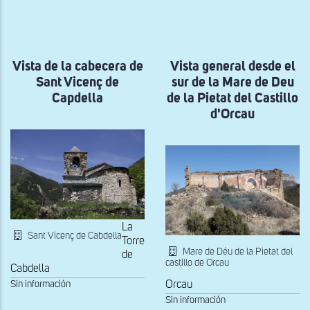
a
la
navegación
Vista de la cabecera de
Vista general desde el
Sant Vicenç de
sur de la Mare de Deu
Capdella
de la Pietat del Castillo
d'Orcau
La
Sant Vicenç de Cabdella
Torre
Mare de Déu de la Pietat del
de
castillo de Orcau
Cabdella
Sin información
Orcau
Sin información