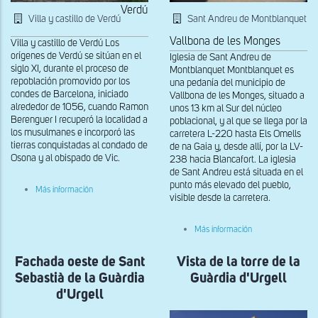
Verdú
Villa y castillo de Verdú
Sant Andreu de Montblanquet
Vallbona de les Monges
Villa y castillo de Verdú Los
orígenes de Verdú se sitúan en el
Iglesia de Sant Andreu de
siglo XI, durante el proceso de
Montblanquet Montblanquet es
repoblación promovido por los
una pedanía del municipio de
condes de Barcelona, iniciado
Vallbona de les Monges, situado a
alrededor de 1056, cuando Ramon
unos 13 km al Sur del núcleo
Berenguer I recuperó la localidad a
poblacional, y al que se llega por la
los musulmanes e incorporó las
carretera L-220 hasta Els Omells
tierras conquistadas al condado de
de na Gaia y, desde allí, por la LV-
Osona y al obispado de Vic.
238 hacia Blancafort. La iglesia
de Sant Andreu está situada en el
punto más elevado del pueblo,
sobre
Más información
visible desde la carretera.
Restos
de
la
sobre
muralla
Más información
Muro
con
sur
estelas
Fachada oeste de Sant
Vista de la torre de la
de
reutilizadas
Sant
del
Sebastià de la Guàrdia
Guàrdia d'Urgell
Andreu
Castillo
de
d'Urgell
de
Montblanquet
Verdú