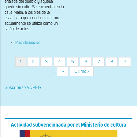
la
entrada del pueblo y aquella
Guàrdia
quedó sin culto. Se encuentra en la
d'Urgell
calle Major, a los pies de la
escalinata que conduce a la torre;
actualmente se utiliza como un
salón de actos.
sobre
Más información
Fachada
oeste
de
Sant
Página
1
Página
2
Página
3
Página
4
Página
5
Página
6
Página
7
Página
8
Página
9
Paginación
Sebastià
actual
de
…
Siguiente
››
Última
Último »
la
página
página
Guàrdia
d'Urgell
Suscribirse a JPEG
Actividad subvencionada por el Ministerio de cultura