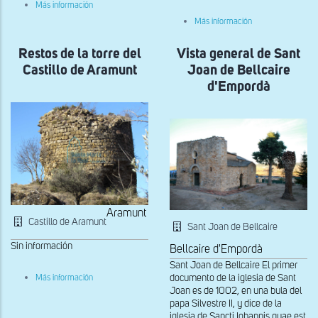
sobre
Más información
Vista
sobre
Más información
de
Vista
la
general
cabecera
Restos de la torre del
Vista general de Sant
desde
de
el
Sant
Castillo de Aramunt
Joan de Bellcaire
sur
Vicenç
de
d'Empordà
de
la
Capdella
Mare
de
Deu
de
la
Pietat
del
Castillo
d'Orcau
Aramunt
Castillo de Aramunt
Sant Joan de Bellcaire
Sin información
Bellcaire d'Empordà
Sant Joan de Bellcaire El primer
sobre
documento de la iglesia de Sant
Más información
Restos
Joan es de 1002, en una bula del
de
papa Silvestre II, y dice de la
la
iglesia de Sancti Iohannis quae est
torre