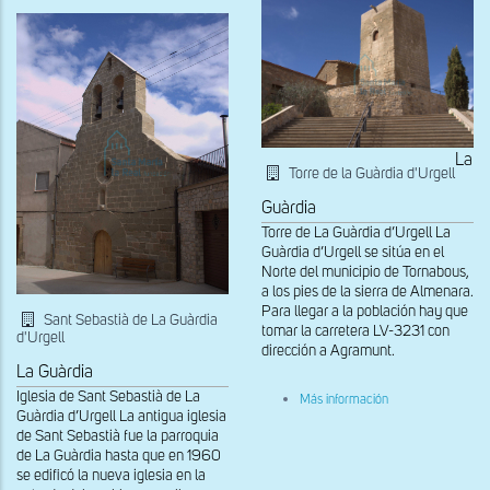
La
Torre de la Guàrdia d'Urgell
Guàrdia
Torre de La Guàrdia d’Urgell La
Guàrdia d’Urgell se sitúa en el
Norte del municipio de Tornabous,
a los pies de la sierra de Almenara.
Para llegar a la población hay que
Sant Sebastià de La Guàrdia
tomar la carretera LV-3231 con
d'Urgell
dirección a Agramunt.
La Guàrdia
sobre
Iglesia de Sant Sebastià de La
Más información
Vista
Guàrdia d’Urgell La antigua iglesia
de
de Sant Sebastià fue la parroquia
la
de La Guàrdia hasta que en 1960
torre
se edificó la nueva iglesia en la
de