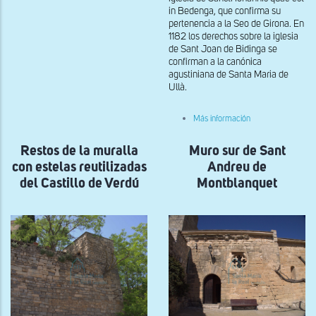
in Bedenga, que confirma su
del
Castillo
pertenencia a la Seo de Girona. En
de
1182 los derechos sobre la iglesia
Aramunt
de Sant Joan de Bidinga se
confirman a la canónica
agustiniana de Santa Maria de
Ullà.
sobre
Más información
Vista
general
Restos de la muralla
Muro sur de Sant
de
Sant
con estelas reutilizadas
Andreu de
Joan
de
del Castillo de Verdú
Montblanquet
Bellcaire
d'Empordà