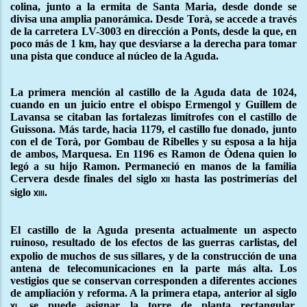
colina, junto a la ermita de Santa Maria, desde donde se
divisa una amplia panorámica. Desde Torà, se accede a través
de la carretera LV-3003 en dirección a Ponts, desde la que, en
poco más de 1 km, hay que desviarse a la derecha para tomar
una pista que conduce al núcleo de la Aguda.
La primera mención al castillo de la Aguda data de 1024,
cuando en un juicio entre el obispo Ermengol y Guillem de
Lavansa se citaban las fortalezas limítrofes con el castillo de
Guissona. Más tarde, hacia 1179, el castillo fue donado, junto
con el de Torà, por Gombau de Ribelles y su esposa a la hija
de ambos, Marquesa. En 1196 es Ramon de Òdena quien lo
legó a su hijo Ramon. Permaneció en manos de la familia
Cervera desde finales del siglo
hasta las postrimerías del
xii
siglo
.
xiii
El castillo de la Aguda presenta actualmente un aspecto
ruinoso, resultado de los efectos de las guerras carlistas
del
,
expolio de muchos de sus sillares, y de la construcción de una
antena de telecomunicaciones en la parte más alta. Los
vestigios que se conservan corresponden a diferentes acciones
de ampliación y reforma. A la primera etapa, anterior al siglo
se puede asignar la torre de planta rectangular,
xi,