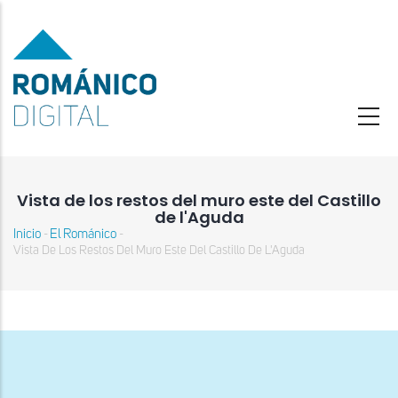
Pasar
al
contenido
principal
Vista de los restos del muro este del Castillo
de l'Aguda
Inicio
El Románico
-
-
Sobrescribir
Vista De Los Restos Del Muro Este Del Castillo De L'Aguda
enlaces
de
ayuda
a
la