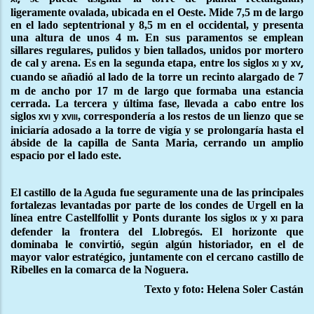
ligeramente ovalada, ubicada en el Oeste. Mide 7,5 m de largo
en el lado septentrional y 8,5 m en el occidental, y presenta
una altura de unos 4 m. En sus paramentos se emplean
sillares regulares, pulidos y bien tallados, unidos por mortero
de cal y arena. Es en la segunda etapa, entre los siglos
y
xi
xv,
cuando
se añadió al lado de la torre un recinto alargado de 7
m de ancho por 17 m de largo que formaba una estancia
cerrada. La tercera y última fase, llevada a cabo entre los
siglos
y
, correspondería a los restos de un lienzo que se
xvi
xviii
iniciaría adosado a la torre de vigía y se prolongaría hasta el
ábside de la capilla de Santa Maria, cerrando un amplio
espacio por el lado este.
El castillo de la Aguda fue seguramente una de las principales
fortalezas levantadas por parte de los condes de Urgell en la
línea entre Castellfollit y Ponts durante los siglos
y
para
ix
xi
defender la frontera del Llobregós. El horizonte que
dominaba le convirtió, según algún historiador, en el de
mayor valor estratégico, juntamente con el cercano castillo de
Ribelles en la comarca de la Noguera.
Texto y foto: Helena Soler Castán