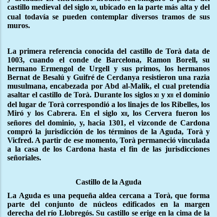
castillo medieval del siglo
ubicado en la parte más alta y del
xi,
cual todavía se pueden contemplar diversos tramos de sus
muros.
La primera referencia conocida del castillo de Torà data de
1003, cuando el conde de Barcelona, Ramon Borell, su
hermano Ermengol de Urgell y sus primos, los hermanos
Bernat de Besalú y Guifré de Cerdanya resistieron una razia
musulmana, encabezada por Abd al-Malik, el cual pretendía
asaltar el castillo de Torà. Durante los siglos
y
el dominio
xi
xii
del lugar de Torà correspondió a los linajes de los Ribelles, los
Miró y los Cabrera. En el siglo
los Cervera fueron los
xii,
señores del dominio, y, hacia 1301, el vizconde de Cardona
compró la jurisdicción de los términos de la Aguda, Torà y
Vicfred. A partir de ese momento, Torà permaneció vinculada
a la casa de los Cardona hasta el fin de las jurisdicciones
señoriales.
Castillo de la Aguda
La Aguda es una pequeña aldea cercana a Torà, que forma
parte del conjunto de núcleos edificados en la margen
derecha del río Llobregós. Su castillo se erige en la cima de la