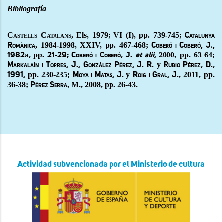
Bibliografía
Castells Catalans, E
ls, 1979; VI (I), pp. 739-745;
Catalunya
, 1984-1998, XXIV, pp. 467-468;
Romànica
Coberó i Coberó, J.,
a
pp
2000, pp. 63-64;
1982
,
. 21-29; Coberó i Coberó, J.
et alii,
y
Markalaín i Torres, J., González Pérez, J. R.
Rubio Pérez, D.,
pp. 230-235;
y
, 2011, pp.
1991,
Moya i Matas, J.
Roig i Grau, J.
36-38;
, M., 2008, pp. 26-43.
Pérez Serra
Actividad subvencionada por el Ministerio de cultura