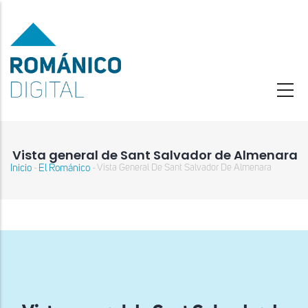
Pasar
al
contenido
principal
Vista general de Sant Salvador de Almenara
Inicio
El Románico
Vista General De Sant Salvador De Almenara
-
-
Sobrescribir
enlaces
de
ayuda
a
la
navegación