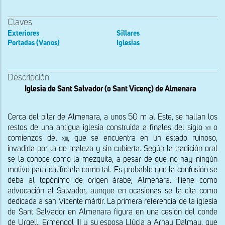
Claves
Exteriores
Sillares
Portadas (Vanos)
Iglesias
Descripción
Iglesia de Sant Salvador (o Sant Vicenç) de Almenara
Cerca del pilar de Almenara, a unos 50 m al Este, se hallan los 
restos de una antigua iglesia construida a finales del siglo 
xii
 o 
comienzos del 
xiii, 
que se encuentra en un estado ruinoso, 
invadida por la de maleza y sin cubierta. Según la tradición oral 
se la conoce como la mezquita, a pesar de que no hay ningún 
motivo para calificarla como tal. Es probable que la confusión se 
deba al topónimo de origen árabe, Almenara. Tiene como 
advocación al Salvador, aunque en ocasionas se la cita como 
dedicada a san Vicente mártir. La primera referencia de la iglesia 
de Sant Salvador en Almenara figura en una cesión del conde 
de Urgell, Ermengol III y su esposa Llúcia a Arnau Dalmau, que 