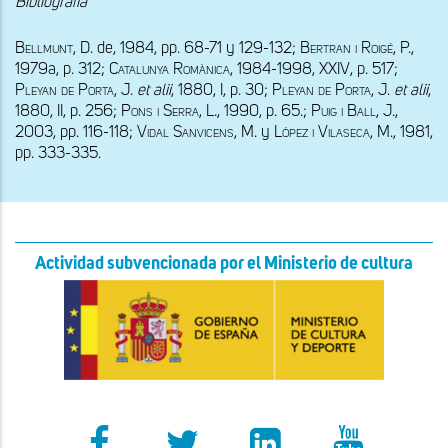
Bibliografía
Bellmunt
, D. de, 1984, pp. 68-71 y 129-132; 
Bertran i Roigé, 
P., 
1979a, p. 312; 
Catalunya Romànica, 1984-1998, 
XXIV
, 
p
. 517; 
Pleyan de Porta
, J. 
et alii
, 1880, I, p. 30; 
Pleyan de Porta
, J. 
et alii
, 
1880, II, p. 256; 
Pons i Serra, 
L., 1990, p. 65.; 
Puig i Ball,
 J., 
2003, pp. 116-118; 
Vidal Sanvicens, M. 
y
 López i Vilaseca, M., 1981, 
pp. 333-335.
Actividad subvencionada por el Ministerio de cultura