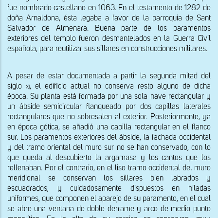
fue nombrado castellano en 1063. En el testamento de 1282 de 
doña Arnaldona, ésta legaba a favor de la parroquia de Sant 
Salvador de Almenara. Buena parte de los paramentos 
exteriores del templo fueron desmantelados en la Guerra Civil 
española, para reutilizar sus sillares en construcciones militares.
A pesar de estar documentada a partir la segunda mitad del 
siglo 
xi,
 el edificio actual no conserva resto alguno de dicha 
época. Su planta está formada por una sola nave rectangular y 
un ábside semicircular flanqueado por dos capillas laterales 
rectangulares que no sobresalen al exterior. Posteriormente, ya 
en época gótica, se añadió una capilla rectangular en el flanco 
sur. Los paramentos exteriores del ábside, la fachada occidental 
y del tramo oriental del muro sur no se han conservado, con lo 
que queda al descubierto la argamasa y los cantos que los 
rellenaban. Por el contrario, en el liso tramo occidental del muro 
meridional se conservan los sillares bien labrados y 
escuadrados, y cuidadosamente dispuestos en hiladas 
uniformes, que componen el aparejo de su paramento, en el cual 
se abre una ventana de doble derrame y arco de medio punto 