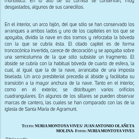
monolítico. En lo alto de su cornisa se conservan, muy 
desgastados, algunos de sus canecillos.
En el interior, un arco fajón, del que sólo se han conservado los 
arranques a ambos lados y uno de los capiteles en los que se 
apoyaba, dividía la nave en dos tramos y reforzaba la bóveda 
con la que se cubría ésta. El citado capitel es de forma 
troncocónica invertida, carece de decoración y se apoyaba sobre 
una semicolumna de la que sólo subsiste un fragmento. El 
ábside se cubría con la habitual bóveda de cuarto de esfera, la 
cual, al igual que la de la nave, arrancaba de una imposta 
biselada. Un arco presbiterial precedía al ábside y facilitaba su 
transición a la mayor anchura de la nave. Tanto en el interior, 
como en el exterior, se distribuyen varios orificios 
cuadrangulares. En algunos de los sillares se pueden observar 
marcas de cantero, las cuales se han comparado con las de la 
iglesia de Santa Maria de Agramunt. 
Texto: NURIA MONTOYA VIVES/ JUAN ANTONIO OLAÑETA
MOLINA- Fotos: NURIA MONTOYA VIVES