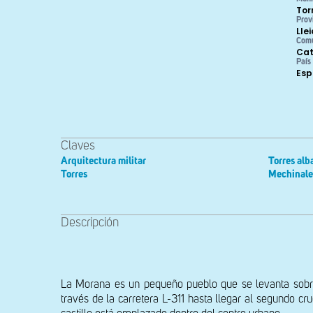
Tor
Prov
Lle
Com
Cat
País
Es
Claves
Arquitectura militar
Torres alb
Torres
Mechinale
Descripción
La Morana es un pequeño pueblo que se levanta sobre 
través de la carretera L-311 hasta llegar al segundo cr