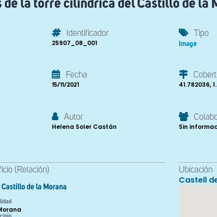
 de la torre cilíndrica del Castillo de la
Identificador
Tipo
25907_08_001
Image
Fecha
Cobert
41.782036, 
15/11/2021
Autor
Colab
Helena Soler Castán
Sin informa
ficio (Relación)
Ubicación
Castell d
Castillo de la Morana
lidad
Morana
cipio