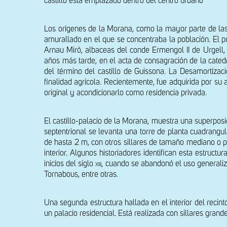
castillo está emplazado dentro del centro urbano
Los orígenes de la Morana, como la mayor parte de las 
amurallado en el que se concentraba la población. El 
Arnau Miró, albaceas del conde Ermengol II de Urgell,
años más tarde, en el acta de consagración de la catedr
del término del castillo de Guissona. La Desamortizac
finalidad agrícola. Recientemente, fue adquirida por su a
original y acondicionarlo como residencia privada.
El castillo-palacio de la Morana, muestra una superposi
septentrional se levanta una torre de planta cuadrangul
de hasta 2 m, con otros sillares de tamaño mediano o p
interior. Algunos historiadores identifican esta estructur
inicios del siglo 
xiii
, cuando se abandonó el uso generaliza
Tornabous, entre otras.
Una segunda estructura hallada en el interior del recint
un palacio residencial. Está realizada con sillares gr