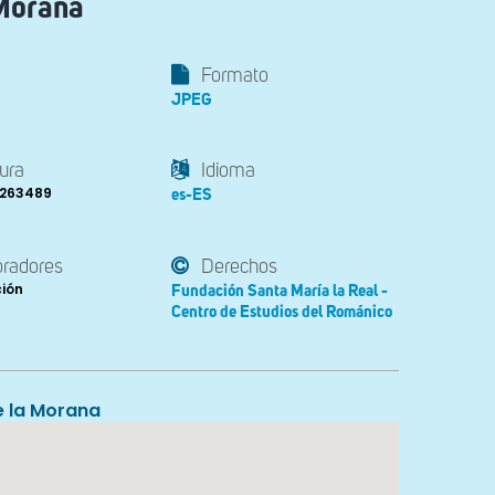
 Morana
Formato
JPEG
ura
Idioma
1.263489
es-ES
oradores
Derechos
ción
Fundación Santa María la Real -
Centro de Estudios del Románico
e la Morana