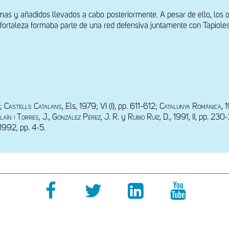
mas y añadidos llevados a cabo posteriormente. A pesar de ello, los or
 fortaleza formaba parte de una red defensiva juntamente con Tapioles
; 
Castells Catalans, E
ls, 1979; VI (I), pp. 611-612; 
Catalunya Romànica
, 
aín i Torres, J., González Pérez, J. R. 
y
 Rubio Ruíz, D., 1991, 
II, pp. 230
, 1992, pp. 4-5.