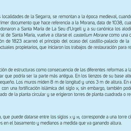
localidades de la Segarra, se remontan a la época medieval, cuando a
primer documento que hace referencia a la Morana, data de 1038, cuan
 donaron a Santa Maria de La Seu d’Urgell y a su canónica los alod
al de Santa Maria, vuelve a citarse el 
castellum Morane 
como una de
ión de 1823 acarreó el principio del ocaso del castillo-palacio de l
ctuales propietarios, que iniciaron los trabajos de restauración para 
ción de estructuras como consecuencia de las diferentes reformas a las
ar que podría ser la parte más antigua. En los lienzos de su base al
equeño. Los muros miden 8 m de longitud y unos 3 m de altura. En el
a con una fortificación islámica del siglo 
ix,
 sin embargo, también podrí
do de la planta circular y se erigieron torres de planta cuadrada o re
o, que puede datarse entre los siglos 
x
 y 
xii
, corresponde a una torre ci
andes en el basamento y medianos a medida que va ganando altura.