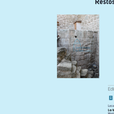
Restos
Edi
Loca
La 
Muni