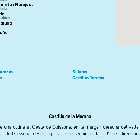
refeta i Florejacs
incia
ida
unidad
aluña
paña
arranas
Sillares
s
Castillos Torreón
Castillo de la Morana
una colina al Oeste de Guissona, en la margen derecha del valle d
uce de Guissona, desde aquí se debe seguir por la L-310 en dirección 