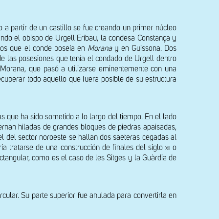
 partir de un castillo se fue creando un primer núcleo 
do el obispo de Urgell Eribau, la condesa Constança y 
ios que el conde poseía en 
Morana
 y en Guissona. Dos 
 las posesiones que tenía el condado de Urgell dentro 
a Morana, que pasó a utilizarse eminentemente con una 
recuperar todo aquello que fuera posible de su estructura 
 que ha sido sometido a lo largo del tiempo. En el lado 
ternan hiladas de grandes bloques de piedras apaisadas, 
 del sector noroeste se hallan dos saeteras cegadas al 
a tratarse de una construcción de finales del siglo 
xii
 o 
ctangular, como es el caso de les Sitges y la Guàrdia de 
rcular. Su parte superior fue anulada para convertirla en 