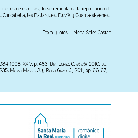
ígenes de este castillo se remontan a la repoblación de 
, Concabella, les Pallargues, Fluvià y Guarda-si-venes.
Texto y fotos: Helena Soler Castán
1984-1998, XXIV, p. 483; 
Diví  López, C. 
et alii
, 2010, pp. 
-235; 
Moya i Matas, J. 
y
 Roig i Grau
, J., 2011, pp. 66-67; 