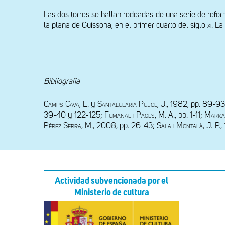
Las dos torres se hallan rodeadas de una serie de refor
la plana de Guissona, en el primer cuarto del siglo 
xi
. La
Bibliografía
Camps Cava, 
E. y 
Santaeulària Pujol
, J., 1982, pp. 89-93
39-40 y 122-125; 
Fumanal i Pagès,
 M. A., pp. 1-11; 
Markal
Pérez Serra
, M., 2008, pp. 26-43; 
Sala i Montalà
, J.-P.
Actividad subvencionada por el
Ministerio de cultura