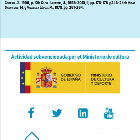
Coberó
, J., 1998, p. 101;
Oliva i Llorens, J., 1998-2010, II,
pp. 176-178 y 243-244;
Vidal
Sanvicens, M.
y
Vilaseca López, M.
, 1979,
pp. 261-264.
Actividad subvencionada por el Ministerio de cultura