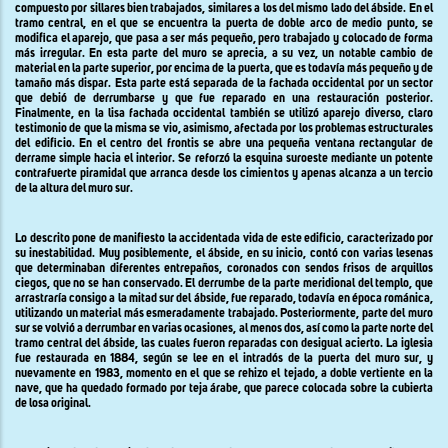
compuesto por sillares bien trabajados, similares a los del mismo lado del ábside. En el
tramo central, en el que se encuentra la puerta de doble arco de medio punto, se
modifica el aparejo, que pasa a ser más pequeño, pero trabajado y colocado de forma
más irregular. En esta parte del muro se aprecia, a su vez, un notable cambio de
material en la parte superior, por encima de la puerta, que es todavía más pequeño y de
tamaño más dispar. Esta parte está separada de la fachada occidental por un sector
que debió de derrumbarse y que fue reparado en una restauración posterior.
Finalmente, en la lisa fachada occidental también se utilizó aparejo diverso, claro
testimonio de que la misma se vio, asimismo, afectada por los problemas estructurales
del edificio. En el centro del frontis se abre una pequeña ventana rectangular de
derrame simple hacia el interior. Se reforzó la esquina suroeste mediante un potente
contrafuerte piramidal que arranca desde los cimientos y apenas alcanza a un tercio
de la altura del muro sur.
Lo descrito pone de manifiesto la accidentada vida de este edificio, caracterizado por
su inestabilidad. Muy posiblemente, el ábside, en su inicio, contó con varias lesenas
que determinaban diferentes entrepaños, coronados con sendos frisos de arquillos
ciegos, que no se han conservado. El derrumbe de la parte meridional del templo, que
arrastraría consigo a la mitad sur del ábside, fue reparado, todavía en época románica,
utilizando un material más esmeradamente trabajado. Posteriormente, parte del muro
sur se volvió a derrumbar en varias ocasiones, al menos dos, así como la parte norte del
tramo central del ábside, las cuales fueron reparadas con desigual acierto. La iglesia
fue restaurada en 1884, según se lee en el intradós de la puerta del muro sur, y
nuevamente en 1983, momento en el que se rehizo el tejado, a doble vertiente en la
nave, que ha quedado formado por teja árabe, que parece colocada sobre la cubierta
de losa original.