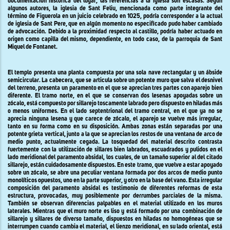
documentación histórica del lugar, las referencias a la iglesia son escasas. Según
algunos autores, la iglesia de Sant Feliu, mencionada como parte integrante del
término de Figuerola en un juicio celebrado en 1025, podría corresponder a la actual
de iglesia de Sant Pere, que en algún momento no especificado pudo haber cambiado
de advocación. Debido a la proximidad respecto al castillo, podría haber actuado en
origen como capilla del mismo, dependiente, en todo caso, de la parroquia de Sant
Miquel de Fontanet.
El templo presenta una planta compuesta por una sola nave rectangular y un ábside
semicircular. La cabecera, que se articula sobre un potente muro que salva el desnivel
del terreno, presenta un paramento en el que se aprecian tres partes con aparejo bien
diferente. El tramo norte, en el que se conservan dos lesenas apoyadas sobre un
zócalo, está compuesto por sillarejo toscamente labrado pero dispuesto en hiladas más
o menos uniformes. En el lado septentrional del tramo central, en el que ya no se
aprecia ninguna lesena y que carece de zócalo, el aparejo se vuelve más irregular,
tanto en su forma como en su disposición. Ambas zonas están separadas por una
potente grieta vertical, junto a la que se aprecian los restos de una ventana de arco de
medio punto, actualmente cegada. La tosquedad del material descrito contrasta
fuertemente con la utilización de sillares bien labrados, escuadrados y pulidos en el
lado meridional del paramento absidal, los cuales, de un tamaño superior al del citado
sillarejo, están cuidadosamente dispuestos. En este tramo, que vuelve a estar apoyado
sobre un zócalo, se abre una peculiar ventana formada por dos arcos de medio punto
monolíticos opuestos, uno en la parte superior, y otro en la base del vano. Esta irregular
composición del paramento absidal es testimonio de diferentes reformas de esta
estructura, provocadas, muy posiblemente por derrumbes parciales de la misma.
También se observan diferencias palpables en el material utilizado en los muros
laterales. Mientras que el muro norte es liso y está formado por una combinación de
sillarejo y sillares de diverso tamaño, dispuestos en hiladas no homogéneas que se
interrumpen cuando cambia el material, el lienzo meridional, en su lado oriental, está