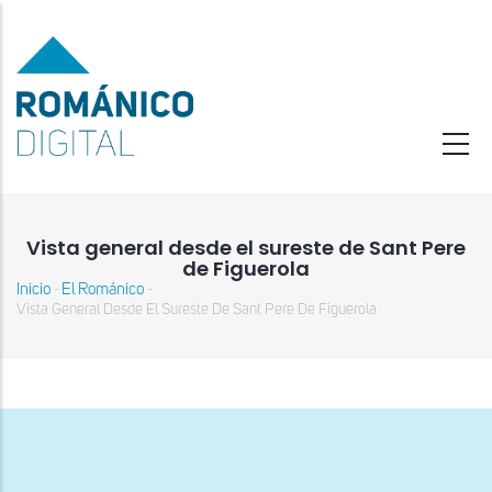
Pasar
al
contenido
principal
Vista general desde el sureste de Sant Pere
de Figuerola
Inicio
El Románico
-
-
Sobrescribir
Vista General Desde El Sureste De Sant Pere De Figuerola
enlaces
de
ayuda
a
la