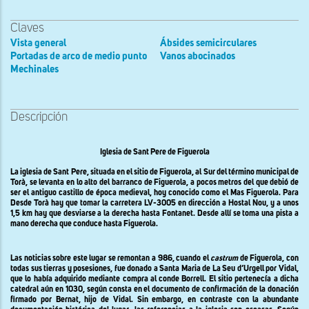
Claves
Vista general
Ábsides semicirculares
Portadas de arco de medio punto
Vanos abocinados
Mechinales
Descripción
Iglesia de Sant Pere de Figuerola
La iglesia de Sant Pere, situada en el sitio de Figuerola, al Sur del término municipal de
Torà, se levanta en lo alto del barranco de Figuerola, a pocos metros del que debió de
ser el antiguo castillo de época medieval, hoy conocido como el Mas Figuerola. Para
Desde Torà hay que tomar la carretera LV-3005 en dirección a Hostal Nou, y a unos
1,5 km hay que desviarse a la derecha hasta Fontanet. Desde allí se toma una pista a
mano derecha que conduce hasta Figuerola.
Las noticias sobre este lugar se remontan a 986, cuando el
castrum
de Figuerola, con
todas sus tierras y posesiones, fue donado a Santa Maria de La Seu d’Urgell por Vidal,
que lo había adquirido mediante compra al conde Borrell. El sitio pertenecía a dicha
catedral aún en 1030, según consta en el documento de confirmación de la donación
firmado por Bernat, hijo de Vidal. Sin embargo, en contraste con la abundante