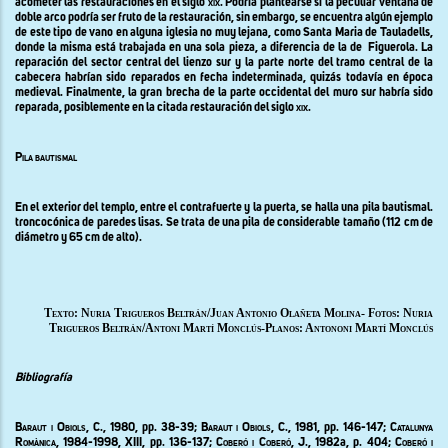
acometer las restauraciones en el siglo
xix
.
Podría plantearse si la peculiar ventana de
doble arco podría ser fruto de la restauración, sin embargo, se encuentra algún ejemplo
de este tipo de vano en alguna iglesia no muy lejana, como Santa Maria de Tauladells,
donde la misma está trabajada en una sola pieza, a diferencia de la de
Figuerola. La
reparación del sector central del lienzo sur y la parte norte del tramo central de la
cabecera habrían sido reparados en fecha indeterminada, quizás todavía en época
medieval. Finalmente, la gran brecha de la parte occidental del muro sur habría sido
reparada, posiblemente en la citada restauración del siglo
xix
.
Pila bautismal
En el exterior del templo, entre el contrafuerte y la puerta, se halla una pila bautismal.
troncocónica de paredes lisas. Se trata de una pila de considerable tamaño (112 cm de
diámetro y 65 cm de alto).
Texto: Nuria Trigueros Beltrán/Juan Antonio Olañeta Molina- Fotos: Nuria
Trigueros Beltrán/Antoni Martí Monclús-Planos: Antononi Martí Monclús
Bibliografía
Baraut i Obiols, C.,
1980, pp. 38-39;
Baraut i Obiols, C.,
1981, pp. 146-147;
Catalunya
Romànica
, 1984-1998, XIII, pp. 136-137;
Coberó i Coberó
, J., 1982
a
, p. 404;
Coberó i