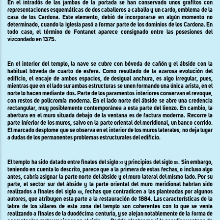
En el intradós de las jambas de la portada se han conservado unos grafitos con
representaciones esquemáticas de dos caballeros a caballo y un cardo, emblema de la
casa de los Cardona. Este elemento, debió de incorporarse en algún momento no
determinado, cuando la iglesia pasó a formar parte de los dominios de los Cardona. En
todo caso, el término de Fontanet aparece consignado entre las posesiones del
vizcondado en 1375.
En el interior del templo, la nave se cubre con bóveda de cañón y el ábside con la
habitual bóveda de cuarto de esfera. Como resultado de la azarosa evolución del
edificio, el encaje de ambos espacios, de desigual anchura, es algo irregular, pues,
mientras que en el lado sur ambas estructuras se unen formando una única arista, en el
norte lo hacen mediante dos. Parte de los paramentos interiores conservan el revoque,
con restos de policromía moderna. En el lado norte del ábside se abre una credencia
rectangular, muy posiblemente contemporánea a esta parte del lienzo. En cambio, la
abertura en el muro situada debajo de la ventana es de factura moderna. Recorre la
parte inferior de los muros, salvo en la parte oriental del meridional, un banco corrido.
El marcado desplome que se observa en el interior de los muros laterales, no deja lugar
a dudas de los permanentes problemas estructurales del edificio.
El templo ha sido datado entre finales del siglo
xi
y principios del siglo
xii
. Sin embargo,
teniendo en cuenta lo descrito, parece que a la primera de estas fechas, o incluso algo
antes, cabría asignar la parte norte del ábside y el muro lateral del mismo lado. Por su
parte, el sector sur del ábside y la parte oriental del muro meridional habrían sido
realizados a finales del siglo
xii,
fechas que contradicen a las planteadas por algunos
autores, que atribuyen esta parte a la restauración
de
1884.
Las características de la
labra de los sillares de esta zona del templo son coherentes con lo que se venía
realizando a finales de la duodécima centuria, y se alejan notablemente de la forma de