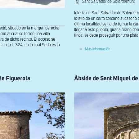
Sant Salvador de Solerdemunt
Iglesia de Sant Salvador de Solerdem
lo alto de un cerro cercano al caserí
última localidad se ha de tomar la c
Sedó, situado en la margen derecha
llegar a este pueblo, girar a mano de
orno al cual se formó una villa
finca, se debe proseguir por una pista 
a de dicho recinto. El acceso se
e con la L-324, en la cual Sedó es la
sobre
Más información
Vista
general
desde
el
norte
de
de Figuerola
Ábside de Sant Miquel de
Sant
Salvador
de
Soledemunt