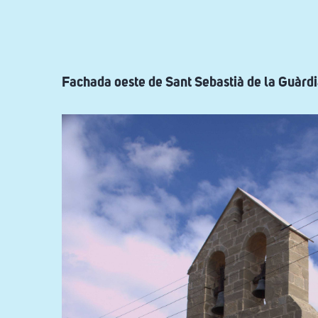
ayuda
a
la
navegación
Fachada oeste de Sant Sebastià de la Guàrdi