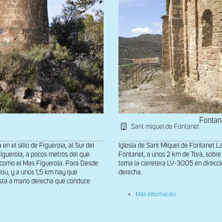
Fontan
Sant miquel de Fontanet
en el sitio de Figuerola, al Sur del
Iglesia de Sant Miquel de Fontanet La
Figuerola, a pocos metros del que
Fontanet, a unos 2 km de Torà, sobre 
o como el Mas Figuerola. Para Desde
toma la carretera LV-3005 en direcci
Nou, y a unos 1,5 km hay que
derecha.
pista a mano derecha que conduce
sobre
Más información
Ábside
de
Sant