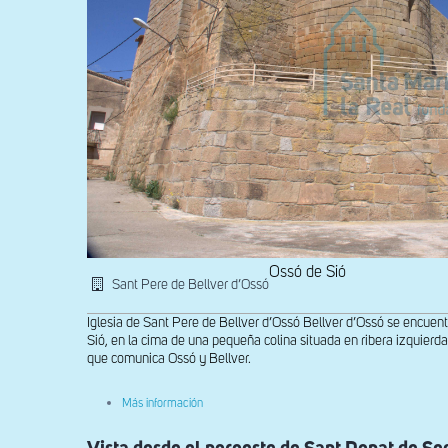
Ossó de Sió
Sant Pere de Bellver d’Ossó
Iglesia de Sant Pere de Bellver d’Ossó Bellver d’Ossó se encuen
Sió, en la cima de una pequeña colina situada en ribera izquierda 
que comunica Ossó y Bellver.
sobre
Más información
Vista
general
de