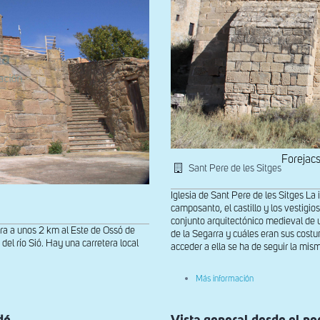
Forejac
Sant Pere de les Sitges
Iglesia de Sant Pere de les Sitges La 
camposanto, el castillo y los vestigi
conjunto arquitectónico medieval de 
tra a unos 2 km al Este de Ossó de
de la Segarra y cuáles eran sus costumb
del río Sió. Hay una carretera local
acceder a ella se ha de seguir la mis
sobre
Más información
Vista
general
desde
el