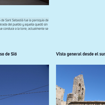
Nostra
Senyora
del
Castillo
de
Sant
a de Sant Sebastià fue la parroquia de
Martí
ntrada del pueblo y aquella quedó sin
de
 que conduce a la torre; actualmente se
Riucorb
so de Sió
Vista general desde el sur