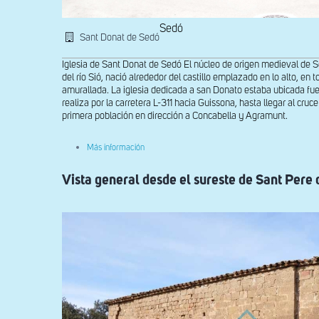
Sedó
Sant Donat de Sedó
Iglesia de Sant Donat de Sedó El núcleo de origen medieval de 
del río Sió, nació alrededor del castillo emplazado en lo alto, en t
amurallada. La iglesia dedicada a san Donato estaba ubicada fuer
realiza por la carretera L-311 hacia Guissona, hasta llegar al cruc
primera población en dirección a Concabella y Agramunt.
sobre
Más información
Vista
desde
Vista general desde el sureste de Sant Pere 
el
noroeste
de
Sant
Donat
de
Sedó