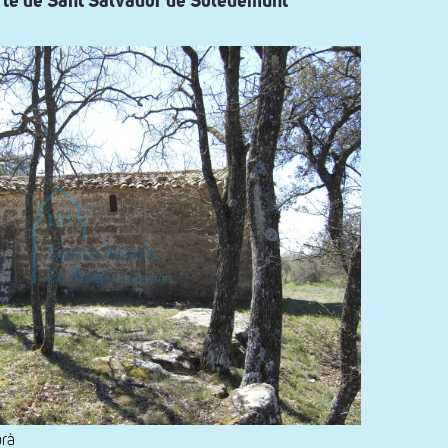
orte de Sant Salvador de Soledemunt
orà