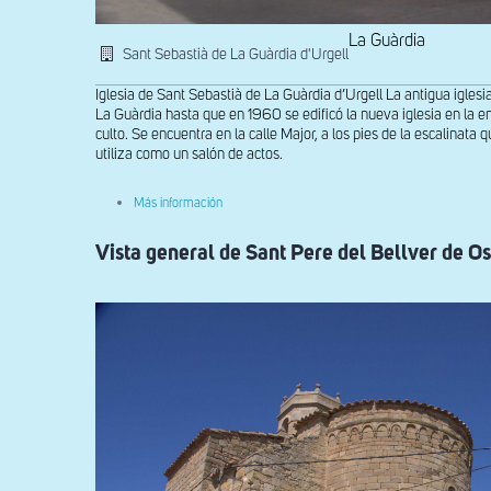
La Guàrdia
Sant Sebastià de La Guàrdia d'Urgell
Iglesia de Sant Sebastià de La Guàrdia d’Urgell La antigua iglesi
La Guàrdia hasta que en 1960 se edificó la nueva iglesia en la e
culto. Se encuentra en la calle Major, a los pies de la escalinata
utiliza como un salón de actos.
sobre
Más información
Fachada
oeste
Vista general de Sant Pere del Bellver de Os
de
Sant
Sebastià
de
la
Guàrdia
d'Urgell