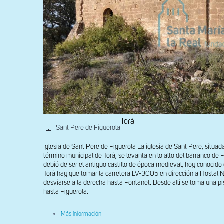
Torà
Sant Pere de Figuerola
Iglesia de Sant Pere de Figuerola La iglesia de Sant Pere, situada 
término municipal de Torà, se levanta en lo alto del barranco de 
debió de ser el antiguo castillo de época medieval, hoy conocid
Torà hay que tomar la carretera LV-3005 en dirección a Hostal 
desviarse a la derecha hasta Fontanet. Desde allí se toma una 
hasta Figuerola.
sobre
Más información
Vista