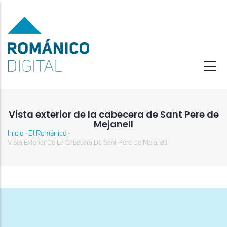
Pasar
al
contenido
principal
Vista exterior de la cabecera de Sant Pere de
Mejanell
Inicio
El Románico
-
-
Sobrescribir
Vista Exterior De La Cabecera De Sant Pere De Mejanell
enlaces
de
ayuda
a
la