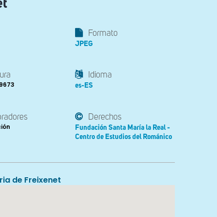
et
Formato
JPEG
ura
Idioma
39673
es-ES
oradores
Derechos
ción
Fundación Santa María la Real -
Centro de Estudios del Románico
ia de Freixenet