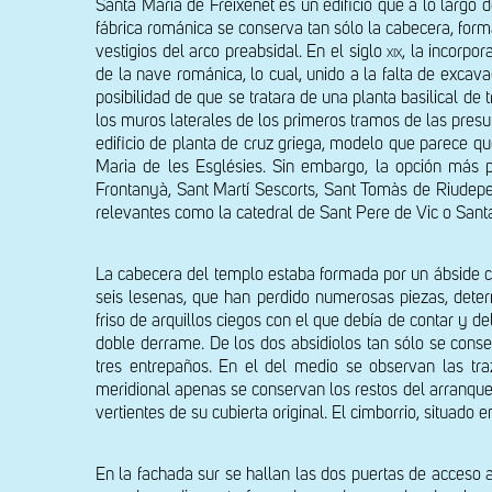
Santa Maria de Freixenet es un edificio que a lo largo 
fábrica románica se conserva tan sólo la cabecera, forma
vestigios del arco preabsidal. En el siglo 
xix
, la incorpo
de la nave románica, lo cual, unido a la falta de excava
posibilidad de que se tratara de una planta basilical de
los muros laterales de los primeros tramos de las presu
edificio de planta de cruz griega, modelo que parece 
Maria de les Esglésies. Sin embargo, la opción más p
Frontanyà, Sant Martí Sescorts, Sant Tomàs de Riudepe
relevantes como la catedral de Sant Pere de Vic o Santa
La cabecera del templo estaba formada por un ábside cen
seis lesenas, que han perdido numerosas piezas, deter
friso de arquillos ciegos con el que debía de contar y d
doble derrame. De los dos absidiolos tan sólo se conser
tres entrepaños. En el del medio se observan las tra
meridional apenas se conservan los restos del arranque 
vertientes de su cubierta original. El cimborrio, situado
En la fachada sur se hallan las dos puertas de acceso a