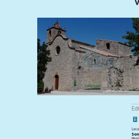
V
Edi
Loca
San
Muni