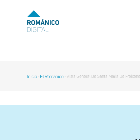
Pasar
al
MENU
TOP
contenido
principal
MAIN
NAVIGATION
Inicio
El Románico
Vista General De Santa Maria De Freixene
-
-
Sobrescribir
enlaces
de
ayuda
a
la
navegación