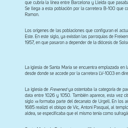
que cubría la línea entre Barcelona y Lleida que pasab
Se llega a esta población por la carretera B-100 que co
Ramon.
Los orígenes de las poblaciones que configuran el actua
Este. En este siglo, ya existían las parroquias de Frei
1957, en que pasaron a depender de la diócesis de Sols
La iglesia de Santa Maria se encuentra emplazada en la
desde donde se accede por la carretera LV-1003 en dire
La iglesia de 
Frexened
 ya ostentaba la categoría de par
data entre 1026 y 1050. También aparece, esta vez c
siglo 
xiii
 formaba parte del decanato de Urgell. En los a
1685 realizó el obispo de Vic, Antoni Pasqual, al temp
aldea, se especificaba que el mismo tenía como sufragá