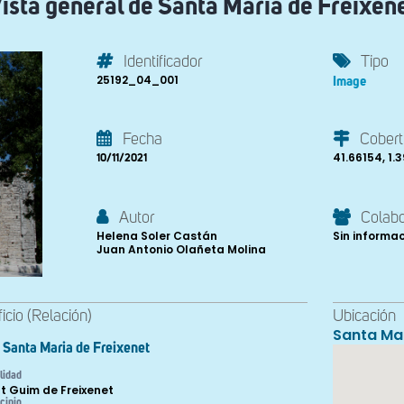
ista general de Santa Maria de Freixen
Identificador
Tipo
25192_04_001
Image
Fecha
Cobert
41.66154, 1.
10/11/2021
Autor
Colab
Helena Soler Castán
Sin informa
Juan Antonio Olañeta Molina
ficio (Relación)
Ubicación
Santa Mar
Santa Maria de Freixenet
lidad
t Guim de Freixenet
cipio