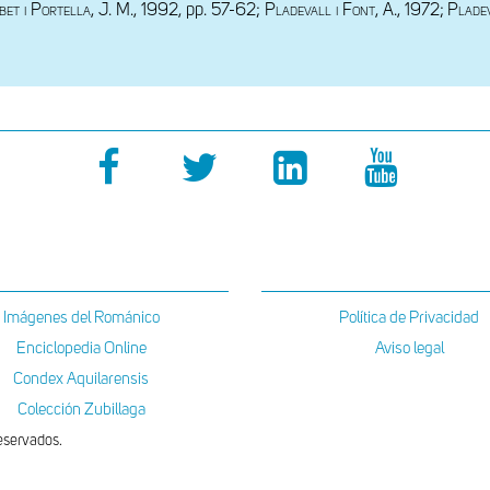
bet i Portella, J. M.
, 1992, pp. 57-62;
 Pladevall i Font, A., 1972;
Pladev
Imágenes del Románico
Política de Privacidad
Enciclopedia Online
Aviso legal
Condex Aquilarensis
Colección Zubillaga
eservados.