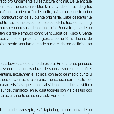
ado profundamente su estructura original. De la antigua 
onal solamente son visibles la marca de su trazado y los 
ción de la orientación del culto, así como la destrucción 
configuración de su planta originaria. Cabe descartar la 
el transepto no es compatible con dicho tipo de planta y 
os exteriores ya desde un inicio. Podría tratarse de un 
den citarse ejemplos como Sant Cugat del Racó y Santa 
mplo, a la que presentan iglesias como Sant Jaume de 
iblemente seguían el modelo marcado por edificios tan 
das bóvedas de cuarto de esfera. En el ábside principal 
levaron a cabo las obras de sobrealzado se eliminó el 
 ventana, actualmente tapiada, con arco de medio punto y 
s que el central, si bien únicamente está compuesto por 
cterísticas que la del ábside central. Del absidiolo 
 del transepto, en el cual todavía son visibles las dos 
erta actualmente es de una sola vertiente.
l brazo del transepto, está tapiada y se componía de un 