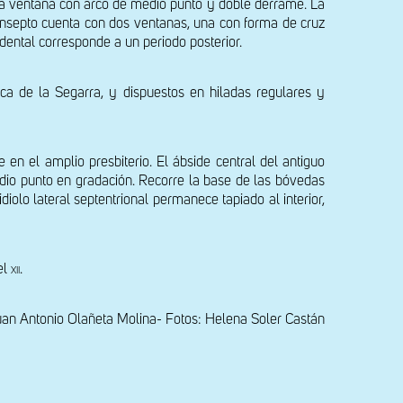
na ventana con arco de medio punto y doble derrame. La 
ransepto cuenta con dos ventanas, una con forma de cruz 
dental corresponde a un periodo posterior.
a de la Segarra, y dispuestos en hiladas regulares y 
n el amplio presbiterio. El ábside central del antiguo 
edio punto en gradación. Recorre la base de las bóvedas 
olo lateral septentrional permanece tapiado al interior, 
el
 xii.
uan Antonio Olañeta Molina- Fotos: Helena Soler Castán