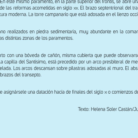
n este mismo paramento, en la parte superior del frontis, se abre u
a de las reformas acometidas en siglo 
xix
. El brazo septentrional del t
actura moderna. La torre campanario que está adosada en el lienzo occi
no realizados en piedra sedimentaria, muy abundante en la comarc
s distintas zonas de los paramentos.
bierto con una bóveda de cañón, misma cubierta que puede observarse e
la capilla del Santísimo, está precedido por un arco presbiteral de m
elada. Los arcos descansan sobre pilastras adosadas al muro. El absidi
brazos del transepto.
e asignársele una datación hacia de finales del siglo 
xi 
o comienzos d
Texto: Helena Soler Castán/J