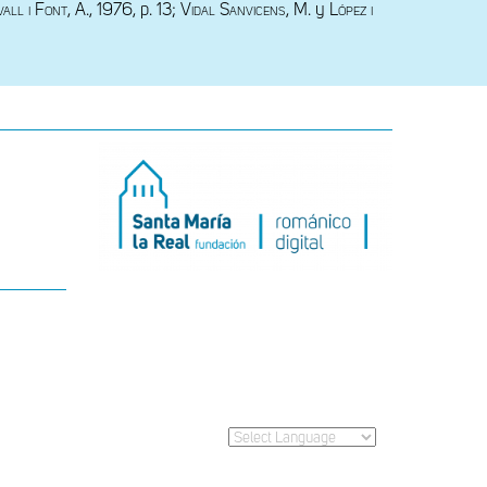
all i Font, A.
, 1976, p. 13; 
Vidal Sanvicens
, 
M. 
y 
López i