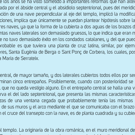
de los años se ha visto sometido a importantes reformas que han alter
da por el ábside central y el absidiolo septentrional, pues del meridi
ración de una nave perpendicular al eje del templo, implicó la modifica
ciones, implica que únicamente se puedan plantear hipótesis sobre la 
 tres naves, ya que la forma de la cubierta a dos aguas de los brazos d
ntas naves laterales son demasiado gruesos, lo que indica que eran mur
que no tuvo demasiado éxito en los condados catalanes, y del que pue
robable es que tuviera una planta de cruz latina, similar, por eje
res, Santa Eugènia de Berga o Sant Ponç de Corbera, los cuales, pos
 Maria de Serrateix.
tral, de mayor tamaño, y dos laterales cubiertos todos ellos por sen
minan cinco entrepaños. Posiblemente, cuando con posterioridad se l
el que no queda vestigio alguno. En el entrepaño central se halla una
va el del lado septentrional, que presenta las mismas característica
zas de una ventana cegada que probablemente tenía las mismas cara
de sus muros y el arco mediante el que se comunicaba con el brazo sur
 en el cruce del transepto con la nave, es de planta cuadrada y su cubi
l templo. La originaria de la obra románica, en el muro meridional de