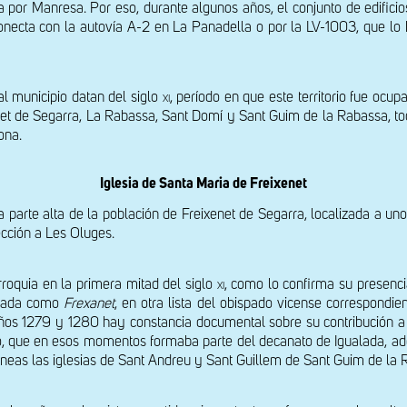
a por Manresa. Por eso, durante algunos años, el conjunto de edifici
necta con la autovía A-2 en La Panadella o por la LV-1003, que lo ha
l municipio datan del siglo 
xi
, período en que este territorio fue ocup
xenet de Segarra, La Rabassa, Sant Domí y Sant Guim de la Rabassa, tod
ona.
Iglesia de Santa Maria de Freixenet
 parte alta de la población de Freixenet de Segarra, localizada a uno
cción a Les Oluges.
roquia en la primera mitad del siglo 
xi
, como lo confirma su presenci
itada como 
Frexanet
, en otra lista del obispado vicense correspondien
ños 1279 y 1280 hay constancia documental sobre su contribución a la
lo, que en esos momentos formaba parte del decanato de Igualada, adem
neas las iglesias de Sant Andreu y Sant Guillem de Sant Guim de la R