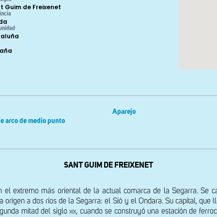
t Guim de Freixenet
incia
ida
unidad
aluña
paña
Aparejo
e arco de medio punto
SANT GUIM DE FREIXENET
el extremo más oriental de la actual comarca de la Segarra. Se caract
 da origen a dos ríos de la Segarra: el Sió y el Ondara. Su capital, qu
gunda mitad del siglo 
xix
, cuando se construyó una estación de ferroc