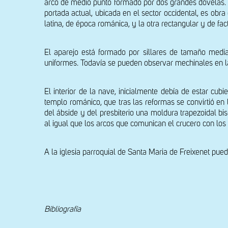
arco de medio punto formado por dos grandes dovelas. E
portada actual, ubicada en el sector occidental, es obr
latina, de época románica, y la otra rectangular y de f
El aparejo está formado por sillares de tamaño media
uniformes. Todavía se pueden observar mechinales en la
El interior de la nave, inicialmente debía de estar cu
templo románico, que tras las reformas se convirtió en 
del ábside y del presbiterio una moldura trapezoidal bis
al igual que los arcos que comunican el crucero con los 
A la iglesia parroquial de Santa Maria de Freixenet pued
Bibliografía