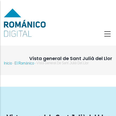
Pasar
al
contenido
principal
Vista general de Sant Julià del Llor
Inicio
El Románico
Vista General De Sant Julià Del Llor
-
-
Sobrescribir
enlaces
de
ayuda
a
la
navegación