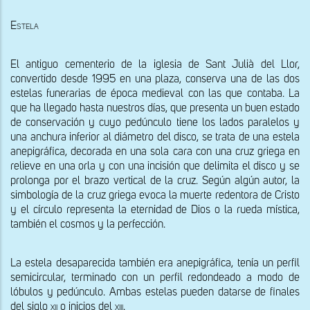
Estela 
El antiguo cementerio de la iglesia de Sant Julià del Llor, 
convertido desde 1995 en una plaza, conserva una de las dos 
estelas funerarias de época medieval con las que contaba. La 
que ha llegado hasta nuestros días, que presenta un buen estado 
de conservación y cuyo pedúnculo tiene los lados paralelos y 
una anchura inferior al diámetro del disco, se trata de una estela 
anepigráfica, decorada en una sola cara con una cruz griega en 
relieve en una orla y con una incisión que delimita el disco y se 
prolonga por el brazo vertical de la cruz. Según algún autor, la 
simbología de la cruz griega evoca la muerte redentora de Cristo 
y el círculo representa la eternidad de Dios o la rueda mística, 
también el cosmos y la perfección.
La estela desaparecida también era anepigráfica, tenía un perfil 
semicircular, terminado con un perfil redondeado a modo de 
lóbulos y pedúnculo. Ambas estelas pueden datarse de finales 
del siglo 
xii
 o inicios del 
xiii
.