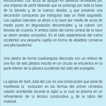
estructurales. Los arcos se apoyan en pilastras rematadas por 
una imposta de perfil biselado que se prolonga por toda la base 
de la bóveda y de la cuenca absidal, y que presenta una 
decoración compuesta por triángulos bajo un filete sogueado. 
Las capillas laterales se abren a la nave por medio de arcos de 
medio punto en degradación descentrados y se cubren con 
bóveda de crucería. A ambos lados del tramo central de la nave 
se abren sendos arcosolios. En el lado septentrional del tramo 
occidental una pequeña capilla en forma de absidiolo conserva 
una pila bautismal.
Una piedra de forma cuadrangular decorada con un relieve de 
una flor de seis pétalos inscrita en un círculo se encuentra en la 
parte inferior de la pilastra occidental del lado del evangelio.
La iglesia de Sant Julià del Llor es una construcción que pone de 
manifiesto la  evolución en las formas del primer románico 
catalán acontecida durante el siglo 
xii,
 la cual se plasma en un 
refinamiento de la técnica constructiva y de la labra del 
material. 