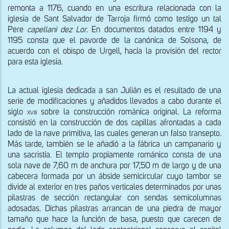
remonta a 1176, cuando en una escritura relacionada con la 
iglesia de Sant Salvador de Tarroja firmó como testigo un tal 
Pere 
capellani dez Lor
. En documentos datados entre 1194 y 
1195 consta que el pavorde de la canónica de Solsona, de 
acuerdo con el obispo de Urgell, hacía la provisión del rector 
para esta iglesia.
La actual iglesia dedicada a san Julián es el resultado de una 
serie de modificaciones y añadidos llevados a cabo durante el 
siglo 
xviii
 sobre la construcción románica original. La reforma 
consistió en la construcción de dos capillas afrontadas a cada 
lado de la nave primitiva, las cuales generan un falso transepto. 
Más tarde, también se le añadió a la fábrica un campanario y 
una sacristía. El templo propiamente románico consta de una 
sola nave de 7,60 m de anchura por 17,50 m de largo y de una 
cabecera formada por un ábside semicircular cuyo tambor se 
divide al exterior en tres paños verticales determinados por unas 
pilastras de sección rectangular con sendas semicolumnas 
adosadas. Dichas pilastras arrancan de una piedra de mayor 
tamaño que hace la función de basa, puesto que carecen de 