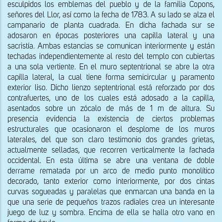
esculpidos los emblemas del pueblo y de la familia Copons, 
señores del Llor, así como la fecha de 1783. A su lado se alza el 
campanario de planta cuadrada. En dicha fachada sur se 
adosaron en épocas posteriores una capilla lateral y una 
sacristía. Ambas estancias se comunican interiormente y están 
techadas independientemente al resto del templo con cubiertas 
a una sola vertiente. En el muro septentrional se abre la otra 
capilla lateral, la cual tiene forma semicircular y paramento 
exterior liso. Dicho lienzo septentrional está reforzado por dos 
contrafuertes, uno de los cuales está adosado a la capilla, 
asentados sobre un zócalo de más de 1 m de altura. Su 
presencia evidencia la existencia de ciertos problemas 
estructurales que ocasionaron el desplome de los muros 
laterales, del que son claro testimonio dos grandes grietas, 
actualmente selladas, que recorren verticalmente la fachada 
occidental. En esta última se abre una ventana de doble 
derrame rematada por un arco de medio punto monolítico 
decorado, tanto exterior como interiormente, por dos cintas 
curvas sogueadas y paralelas que enmarcan una banda en la 
que una serie de pequeños trazos radiales crea un interesante 
juego de luz y sombra. Encima de ella se halla otro vano en 