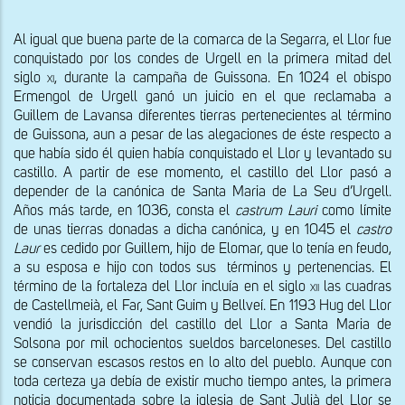
Al igual que buena parte de la comarca de la Segarra, el Llor fue 
conquistado por los condes de Urgell en la primera mitad del 
siglo 
xi
, durante la campaña de Guissona. En 1024 el obispo 
Ermengol de Urgell ganó un juicio en el que reclamaba a 
Guillem de Lavansa diferentes tierras pertenecientes al término 
de Guissona, aun a pesar de las alegaciones de éste respecto a 
que había sido él quien había conquistado el Llor y levantado su 
castillo. A partir de ese momento, el castillo del Llor pasó a 
depender de la canónica de Santa Maria de La Seu d’Urgell. 
Años más tarde, en 1036, consta el 
castrum Lauri
 como límite 
de unas tierras donadas a dicha canónica, y en 1045 el 
castro 
Laur
 es cedido por Guillem, hijo de Elomar, que lo tenía en feudo, 
a su esposa e hijo con todos sus  términos y pertenencias. El
término de la fortaleza del Llor incluía en el siglo 
xii
 las cuadras 
de Castellmeià, el Far, Sant Guim y Bellveí. En 1193 Hug del Llor 
vendió la jurisdicción del castillo del Llor a Santa Maria de 
Solsona por mil ochocientos sueldos barceloneses. Del castillo 
se conservan escasos restos en lo alto del pueblo. Aunque con 
toda certeza ya debía de existir mucho tiempo antes, la primera 
noticia documentada sobre la iglesia de Sant Julià del Llor se 