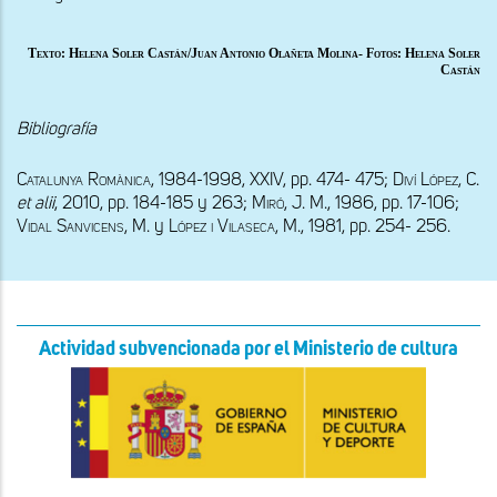
Texto: Helena Soler Castán/Juan Antonio Olañeta Molina- Fotos: Helena Soler
Castán
Bibliografía
Catalunya Romànica
, 1984-1998, XXIV, pp. 474- 475; 
Diví López, C. 
et alii
, 2010, pp. 184-185 y 263; 
Miró
, J. M., 1986, pp. 17-106; 
Vidal Sanvicens
, 
M. 
y 
López i Vilaseca
, 
M., 1981, 
pp. 254- 256.
Actividad subvencionada por el Ministerio de cultura