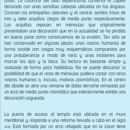
podio. La columna del lado septentrional conserva el capitel 
decorado con unas sencillas cabezas ubicadas en los ángulos. 
Coronan los entrepaños laterales y el central sendos frisos de 
tres y siete arquillos ciegos de medio punto respectivamente. 
Los arquillos reposan en ménsulas que originalmente 
presentaban una decoración que en la actualidad se ha perdido 
en buena parte como consecuencia de la erosión. Tan sólo se 
han conservado en algunas piezas unos rostros humanos de 
forma ovoide con rasgos muy esquemáticos compuestos por 
una protuberancia a modo de nariz y unas incisiones para 
marcar los ojos y la boca. Su factura es bastante simple y 
realizada de forma poco habilidosa. No se puede descartar la 
posibilidad de que el resto de ménsulas pudiera contar con otros 
rostros humanos o, incluso, motivos zoomórficos. En el centro 
del ábside se abre una ventana de doble derrame rematada por 
un arco de medio punto monolítico que exteriormente exhibe una 
decoración sogueada.
La puerta de acceso al templo está ubicada en el muro 
meridional y responde a una reforma llevada a cabo en el siglo 
xviii
. Está formada por un arco rebajado que en la clave tiene 