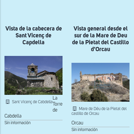
a
la
navegación
Vista de la cabecera de
Vista general desde el
Sant Vicenç de
sur de la Mare de Deu
Capdella
de la Pietat del Castillo
d'Orcau
La
Sant Vicenç de Cabdella
Torre
Mare de Déu de la Pietat del
de
castillo de Orcau
Cabdella
Sin información
Orcau
Sin información