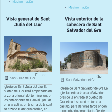
sobre
Más información
Vista
sobre
Más información
de
Vista
la
general
cabecera
Vista general de Sant
Vista exterior de la
desde
de
el
Sant
Julià del Llor
cabecera de Sant
sur
Vicenç
de
Salvador del Gra
de
la
Capdella
Mare
de
Deu
de
la
Pietat
del
Castillo
d'Orcau
El Llor
Gra
Sant Julia del Llor
Sant Salvador del Gra
Iglesia de Sant Julià del Llor El
Iglesia de Sant Salvador de Gra La
pueblo del Llor está emplazado en
iglesia dedicada a san Salvador
la zona oriental del término, entre
preside la entrada al pueblo de
las poblaciones de Bellveí y el Far,
Gra, el cual se creó en torno al
en una colina, en la cima de la cual
castillo, para dar más tarde origen
se alzaba el antiguo castillo, en
a un poblado amurallado. Desde