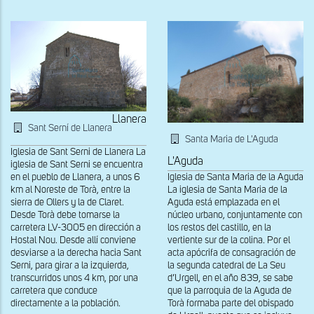
de
Sant
Salvador
del
Gra
Llanera
Sant Serní de Llanera
Santa Maria de L'Aguda
Iglesia de Sant Serni de Llanera La
L'Aguda
iglesia de Sant Serni se encuentra
en el pueblo de Llanera, a unos 6
Iglesia de Santa Maria de la Aguda
km al Noreste de Torà, entre la
La iglesia de Santa Maria de la
sierra de Ollers y la de Claret.
Aguda está emplazada en el
Desde Torà debe tomarse la
núcleo urbano, conjuntamente con
carretera LV-3005 en dirección a
los restos del castillo, en la
Hostal Nou. Desde allí conviene
vertiente sur de la colina. Por el
desviarse a la derecha hacia Sant
acta apócrifa de consagración de
Serni, para girar a la izquierda,
la segunda catedral de La Seu
transcurridos unos 4 km, por una
d’Urgell, en el año 839, se sabe
carretera que conduce
que la parroquia de la Aguda de
directamente a la población.
Torà formaba parte del obispado