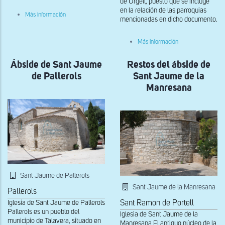
de Urgell, puesto que se incluye
en la relación de las parroquias
sobre
Más información
mencionadas en dicho documento.
Cabecera
de
Sant
sobre
Más información
Serní
Vista
de
general
Llanera
Ábside de Sant Jaume
Restos del ábside de
de
Santa
de Pallerols
Sant Jaume de la
Maria
de
Manresana
L'Aguda
Sant Jaume de Pallerols
Sant Jaume de la Manresana
Pallerols
Iglesia de Sant Jaume de Pallerols
Sant Ramon de Portell
Pallerols es un pueblo del
Iglesia de Sant Jaume de la
municipio de Talavera, situado en
Manresana El antiguo núcleo de la