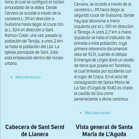
torno al cual se configuró el núcleo
Cervera, se accede a través de la
amurallado de la aldea. Desde
carretera L-311 hasta llegar al
Cervera se accede a través de la
segundo cruce de Guissona, donde
carretera L-311 en dirección a
hay que desviarse a mano
Guissona hasta llegar al cruce con
izquierda por la L-310 en dirección
la L-324 en dirección a Sant
a Tàrrega. A unos 2,7 km a mano
Ramon-Calaf; una vez pasada la
izquierda se halla el indicador de
población de Tarroja, a unos 2 km
entrada a esta población, cuya
se halla la población del Llor. La
primera referencia documental
iglesia parroquial de Sant Julià
data de 1031, cuando el obispo
está emplazada dentro del núcleo
Ermengol de Urgell donó un alodio
urbano.
de tierra que poseía en Torrefeta,
el cual limitaba por occidente con
sobre
el lugar de Craza. En el acta de
Más información
Vista
consagración de Santa Maria de
general
La Seo d’Urgell de 1040 es citado
de
el castillo de Gra como
Sant
perteneciente a dicha canónica.
Julià
del
Llor
sobre
Más información
Vista
exterior
Cabecera de Sant Serní
Vista general de Santa
de
la
de Llanera
Maria de L'Aguda
cabecera