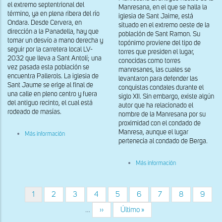
el extremo septentrional del
Manresana, en el que se halla la
término, ya en plena ribera del río
iglesia de Sant Jaime, está
Ondara. Desde Cervera, en
situado en el extremo oeste de la
dirección a la Panadella, hay que
población de Sant Ramon. Su
tomar un desvío a mano derecha y
topónimo proviene del tipo de
seguir por la carretera local LV-
torres que presiden el lugar,
2032 que lleva a Sant Antolí; una
conocidas como torres
vez pasada esta población se
manresanes, las cuales se
encuentra Pallerols. La iglesia de
levantaron para defender las
Sant Jaume se erige al final de
conquistas condales durante el
una calle en pleno centro y fuera
siglo XII. Sin embargo, existe algún
del antiguo recinto, el cual está
autor que ha relacionado el
rodeado de masías.
nombre de la Manresana por su
proximidad con el condado de
Manresa, aunque el lugar
sobre
Más información
Ábside
pertenecía al condado de Berga.
de
Sant
sobre
Jaume
Más información
Restos
de
del
Pallerols
ábside
de
Página
1
Página
2
Página
3
Página
4
Página
5
Página
6
Página
7
Página
8
Página
9
Paginación
Sant
actual
Jaume
…
Siguiente
››
Última
Último »
de
página
página
la