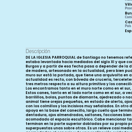
Vil
Prov
Bur
Com
Cas
País
Es
Descripción
DE LA IGLESIA PARROQUIAL de Santiago no tenemos refer
estaba levantada hacia mediados del siglo XI y que con 
Burgos y a partir de esa fecha pasa a depender de la de
de madera, artesonado en la actualidad, pero bien pudo
muro sur está la portada, que tiene una arquivolta en
actualidad es recto, con bóveda de crucería, terceletes
tres metros respecto a su altura primitiva y los canec
Los encontramos tanto en el muro norte como en el sur
Estos canes, tanto en el lado norte como en el sur, a 
barrilillos, bolas, puntas de diamante, ajedrezado o na
animal tiene orejas pequeñas, en estado de alerta, oj
con los colmillos y los incisivos muy señalados. En otro
apoya en la base del canecillo, largo cuello que term
dentadura, ojos almendrados, saltones, facciones bien
acomodado al espacio escultórico. Cabe mencionar tambi
terminan en la parte superior dobladas por su propio p
superpuestas unas sobre otras. Es un relieve casi medi