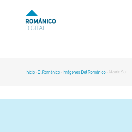
Pasar
al
MENU
TOP
contenido
principal
MAIN
NAVIGATION
Inicio
El Románico
Imágenes Del Románico
Alzado Sur
-
-
-
Sobrescribir
enlaces
de
ayuda
a
la
navegación