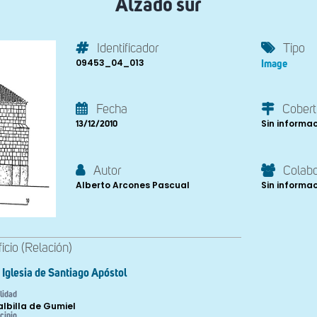
Alzado sur
Identificador
Tipo
09453_04_013
Image
Fecha
Cobert
Sin informa
13/12/2010
Autor
Colab
Alberto Arcones Pascual
Sin informa
ficio (Relación)
Iglesia de Santiago Apóstol
lidad
lalbilla de Gumiel
cipio