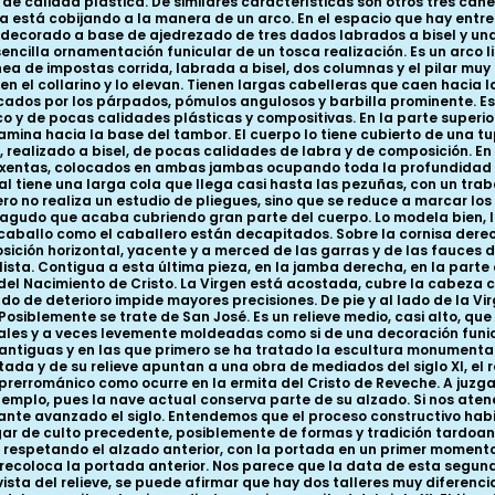
e calidad plástica. De similares características son otros tres canec
está cobijando a la manera de un arco. En el espacio que hay entre la
o decorado a base de ajedrezado de tres dados labrados a bisel y una
 sencilla ornamentación funicular de un tosca realización. Es un arc
a de impostas corrida, labrada a bisel, dos columnas y el pilar muy 
n el collarino y lo elevan. Tienen largas cabelleras que caen hacia l
ados por los párpados, pómulos angulosos y barbilla prominente. Es u
o y de pocas calidades plásticas y compositivas. En la parte superio
 camina hacia la base del tambor. El cuerpo lo tiene cubierto de una
o, realizado a bisel, de pocas calidades de labra y de composición. E
 exentas, colocados en ambas jambas ocupando toda la profundidad d
al tiene una larga cola que llega casi hasta las pezuñas, con un traba
ro no realiza un estudio de pliegues, sino que se reduce a marcar los 
iagudo que acaba cubriendo gran parte del cuerpo. Lo modela bien, l
el caballo como el caballero están decapitados. Sobre la cornisa de
ción horizontal, yacente y a merced de las garras y de las fauces de
sta. Contigua a esta última pieza, en la jamba derecha, en la parte
 Nacimiento de Cristo. La Virgen está acostada, cubre la cabeza con
ado de deterioro impide mayores precisiones. De pie y al lado de la 
 Posiblemente se trate de San José. Es un relieve medio, casi alto, q
cales y a veces levemente moldeadas como si de una decoración funicu
tiguas y en las que primero se ha tratado la escultura monumental y
tada y de su relieve apuntan a una obra de mediados del siglo XI, el 
rerrománico como ocurre en la ermita del Cristo de Reveche. A juzgar
 templo, pues la nave actual conserva parte de su alzado. Si nos a
bastante avanzado el siglo. Entendemos que el proceso constructivo hab
gar de culto precedente, posiblemente de formas y tradición tardoant
respetando el alzado anterior, con la portada en un primer momento 
 recoloca la portada anterior. Nos parece que la data de esta segu
 vista del relieve, se puede afirmar que hay dos talleres muy diferenci