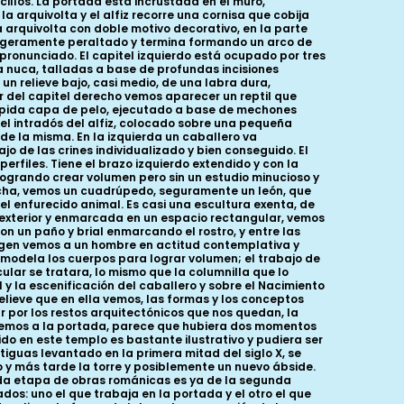
illos. La portada está incrustada en el muro,
 arquivolta y el alfiz recorre una cornisa que cobija
 arquivolta con doble motivo decorativo, en la parte
o ligeramente peraltado y termina formando un arco de
pronunciado. El capitel izquierdo está ocupado por tres
a nuca, talladas a base de profundas incisiones
n relieve bajo, casi medio, de una labra dura,
r del capitel derecho vemos aparecer un reptil que
 tupida capa de pelo, ejecutado a base de mechones
n el intradós del alfiz, colocado sobre una pequeña
e la misma. En la izquierda un caballero va
jo de las crines individualizado y bien conseguido. El
perfiles. Tiene el brazo izquierdo extendido y con la
ogrando crear volumen pero sin un estudio minucioso y
recha, vemos un cuadrúpedo, seguramente un león, que
l enfurecido animal. Es casi una escultura exenta, de
 exterior y enmarcada en un espacio rectangular, vemos
 un paño y brial enmarcando el rostro, y entre las
Virgen vemos a un hombre en actitud contemplativa y
ue modela los cuerpos para lograr volumen; el trabajo de
lar se tratara, lo mismo que la columnilla que lo
 la escenificación del caballero y sobre el Nacimiento
relieve que en ella vemos, las formas y los conceptos
 por los restos arquitectónicos que nos quedan, la
tenemos a la portada, parece que hubiera dos momentos
ido en este templo es bastante ilustrativo y pudiera ser
iguas levantado en la primera mitad del siglo X, se
y más tarde la torre y posiblemente un nuevo ábside.
nda etapa de obras románicas es ya de la segunda
ados: uno el que trabaja en la portada y el otro el que