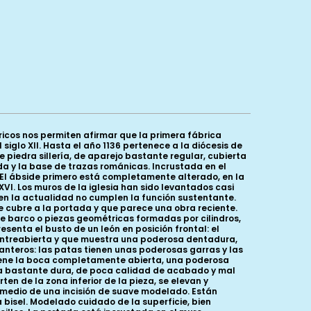
icos nos permiten afirmar que la primera fábrica
iglo XII. Hasta el año 1136 pertenece a la diócesis de
 piedra sillería, de aparejo bastante regular, cubierta
da y la base de trazas románicas. Incrustada en el
 El ábside primero está completamente alterado, en la
XVI. Los muros de la iglesia han sido levantados casi
 en la actualidad no cumplen la función sustentante.
e cubre a la portada y que parece una obra reciente.
de barco o piezas geométricas formadas por cilindros,
senta el busto de un león en posición frontal: el
 entreabierta y que muestra una poderosa dentadura,
elanteros: las patas tienen unas poderosas garras y las
tiene la boca completamente abierta, una poderosa
bra bastante dura, de poca calidad de acabado y mal
n de la zona inferior de la pieza, se elevan y
r medio de una incisión de suave modelado. Están
 bisel. Modelado cuidado de la superficie, bien