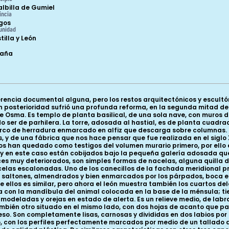
lalbilla de Gumiel
incia
gos
unidad
tilla y León
paña
encia documental alguna, pero los restos arquitectónicos y escultór
posterioridad sufrió una profunda reforma, en la segunda mitad del s
 Osma. Es templo de planta basilical, de una sola nave, con muros de
 ser de parhilera. La torre, adosada al hastial, es de planta cuadra
 arco de herradura enmarcado en alfiz que descarga sobre columnas.
, y de una fábrica que nos hace pensar que fue realizada en el siglo 
illos han quedado como testigos del volumen murario primero, por ello
, y en este caso están cobijados bajo la pequeña galería adosada qu
veces muy deteriorados, son simples formas de nacelas, alguna quilla 
celas escalonadas. Uno de los canecillos de la fachada meridional pre
os saltones, almendrados y bien enmarcados por los párpados, boca
 de ellos es similar, pero ahora el león muestra también los cuartos d
ina con la mandíbula del animal colocada en la base de la ménsula; 
 modeladas y orejas en estado de alerta. Es un relieve medio, de la
én otro situado en el mismo lado, con dos hojas de acanto que parte
eso. Son completamente lisas, carnosas y divididas en dos labios po
o, con los perfiles perfectamente marcados por medio de un tallado a