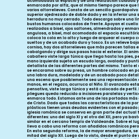
acomodadas al espacio y de una realización cuidada y d
enmarcada por alfiz, que al mismo tiempo parece que la 
varios altorrelieves. Consta de un sencillo guardapolv
superior ajedrezado de doble dado y en la inferior una
herradura no muy cerrado. Todo descarga sobre una líne
bustos humanos colocados de frente. Apoyan el cuello e
realizadas a bisel, ojos saltones, almendrados y enmarc
angulosa, a bisel, mal acomodado al espacio escultóric
coloca la cola en lo alto y luego de arquear el cuerpo
sueltos y de un acabado duro y tosco. Es un relieve baj
cornisa, hay dos altorrelieves que más parecen tallas
cabalgando y dirige sus pasos hacia el exterior. El anim
caballero viste larga túnica que llega hasta los pies, pe
mano izquierda sujeta un escudo largo, ovalado y punt
detallista de las diferentes partes del mismo. Tanto 
se encarama sobre su presa, un hombre colocado en posi
una labra dura, modelada y de un acabado poco detalli
una escena que posiblemente sea una representación del
manos, en el regazo, acurruca al Niño. El avanzado est
pensativa, viste larga túnica y está colocado de perfil.
pliegues queda reducido a incisiones paralelas y verti
enmarca todo. Estamos ante una de las portadas más an
de Cristo. Dado que todas las características de la por
plásticos tienen unas deudas evidentes con el pasado p
iglesia románica se conserva en gran parte del actual
diferentes: uno del siglo XI y el otro del XII, pero ya 
similar en el cercano templo de Valdeande. Sobre el lu
lleva a cabo una reforma con añadidos románicos pero 
En esta segunda reforma, la de mayor envergadura, se
mitad del siglo XII. Luego de lo visto, desde el punto de