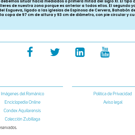
lo debemos situar hacia mediados o primera mitad del siglo XI. El tipo 
eres de nuestra zona porque es anterior a todos ellos. El segundo ya
 del Esgueva, ligado a las iglesias de Espinosa de Cervera, Bahabón 
cilla copa de 97 cm de altura y 93 cm de diámetro, con pie circular y
Imágenes del Románico
Política de Privacidad
Enciclopedia Online
Aviso legal
Condex Aquilarensis
Colección Zubillaga
eservados.