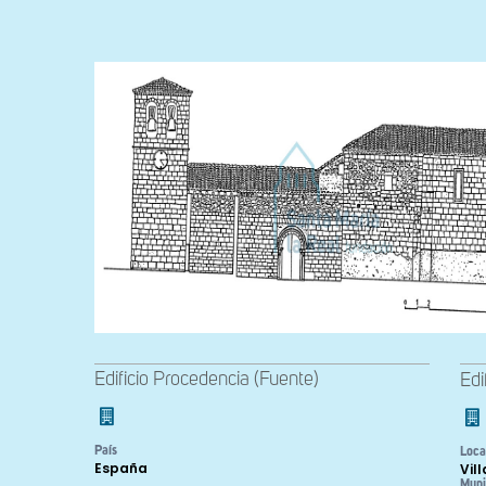
Edificio Procedencia (Fuente)
Edi
País
Loca
España
Vil
Muni