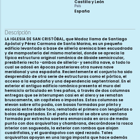
Castilla y León
País
España
Descripción
LA IGLESIA DE SAN CRISTÓBAL, que Madoz llama de Santiago
Apóstol y Pérez Carmona de Santa Marina, es un pequeño
edificio levantado a base de sillería arenisca bien escuadrada
y de mampostería del mismo material, donde se aprecia la
típica estructura original románica de ábside semicircular,
presbiterio recto -ambos de sillería- y sencilla nave, a todo lo
cual se adosó en épocas posteriores otra nueva nave
meridional y una espadaña. Recientemente el conjunto ha sido
desprendido de otra serie de estructuras como el pórtico, el
acceso a la espadaña y una dependencia septentrional. En el
exterior el antiguo edificio románico presenta el muro del
hemiciclo articulado en tres paños, a través de dos columnas
entregas que se interrumpen casi en el alero y se rematan
bruscamente, sin capiteles o impostas. Estas columnas se
elevan sobre alto podio, con basas formadas por plinto y
escocia entre doble toro, rematado el primero con lengüetas o
bolas desgastadas. En el paño central se abre una ventana
formada por estrecha saetera enmarcada en arco de medio
punto con dos arquivoltas y chambrana, decorándose la rosca
interior con sogueado, la exterior con rombos que alojan
cuadrifolias, y el guardapolvo con ajed rezado. Tales
arquivoltas apoyan en una larga imposta que hace además