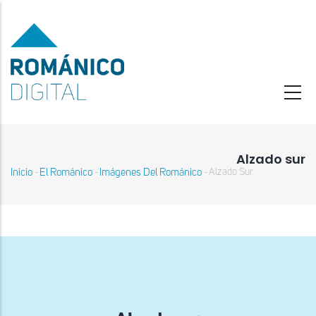
Pasar
al
contenido
principal
Alzado sur
Inicio
El Románico
Imágenes Del Románico
Alzado Sur
-
-
-
Sobrescribir
enlaces
de
ayuda
a
la
navegación