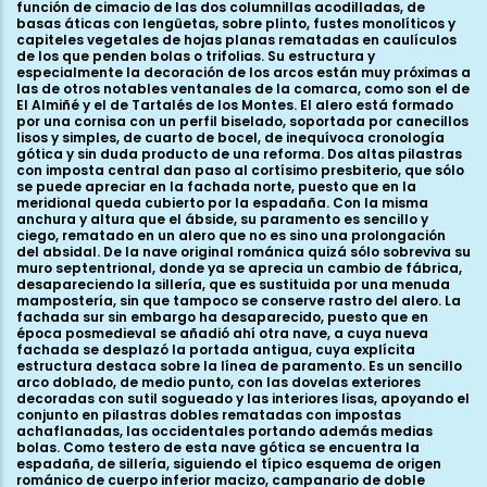
función de cimacio de las dos columnillas acodilladas, de
basas áticas con lengüetas, sobre plinto, fustes monolíticos y
capiteles vegetales de hojas planas rematadas en caulículos
de los que penden bolas o trifolias. Su estructura y
especialmente la decoración de los arcos están muy próximas a
las de otros notables ventanales de la comarca, como son el de
El Almiñé y el de Tartalés de los Montes. El alero está formado
por una cornisa con un perfil biselado, soportada por canecillos
lisos y simples, de cuarto de bocel, de inequívoca cronología
gótica y sin duda producto de una reforma. Dos altas pilastras
con imposta central dan paso al cortísimo presbiterio, que sólo
se puede apreciar en la fachada norte, puesto que en la
meridional queda cubierto por la espadaña. Con la misma
anchura y altura que el ábside, su paramento es sencillo y
ciego, rematado en un alero que no es sino una prolongación
del absidal. De la nave original románica quizá sólo sobreviva su
muro septentrional, donde ya se aprecia un cambio de fábrica,
desapareciendo la sillería, que es sustituida por una menuda
mampostería, sin que tampoco se conserve rastro del alero. La
fachada sur sin embargo ha desaparecido, puesto que en
época posmedieval se añadió ahí otra nave, a cuya nueva
fachada se desplazó la portada antigua, cuya explícita
estructura destaca sobre la línea de paramento. Es un sencillo
arco doblado, de medio punto, con las dovelas exteriores
decoradas con sutil sogueado y las interiores lisas, apoyando el
conjunto en pilastras dobles rematadas con impostas
achaflanadas, las occidentales portando además medias
bolas. Como testero de esta nave gótica se encuentra la
espadaña, de sillería, siguiendo el típico esquema de origen
románico de cuerpo inferior macizo, campanario de doble