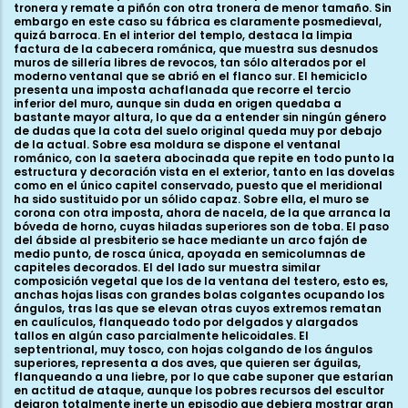
tronera y remate a piñón con otra tronera de menor tamaño. Sin
embargo en este caso su fábrica es claramente posmedieval,
quizá barroca. En el interior del templo, destaca la limpia
factura de la cabecera románica, que muestra sus desnudos
muros de sillería libres de revocos, tan sólo alterados por el
moderno ventanal que se abrió en el flanco sur. El hemiciclo
presenta una imposta achaflanada que recorre el tercio
inferior del muro, aunque sin duda en origen quedaba a
bastante mayor altura, lo que da a entender sin ningún género
de dudas que la cota del suelo original queda muy por debajo
de la actual. Sobre esa moldura se dispone el ventanal
románico, con la saetera abocinada que repite en todo punto la
estructura y decoración vista en el exterior, tanto en las dovelas
como en el único capitel conservado, puesto que el meridional
ha sido sustituido por un sólido capaz. Sobre ella, el muro se
corona con otra imposta, ahora de nacela, de la que arranca la
bóveda de horno, cuyas hiladas superiores son de toba. El paso
del ábside al presbiterio se hace mediante un arco fajón de
medio punto, de rosca única, apoyada en semicolumnas de
capiteles decorados. El del lado sur muestra similar
composición vegetal que los de la ventana del testero, esto es,
anchas hojas lisas con grandes bolas colgantes ocupando los
ángulos, tras las que se elevan otras cuyos extremos rematan
en caulículos, flanqueado todo por delgados y alargados
tallos en algún caso parcialmente helicoidales. El
septentrional, muy tosco, con hojas colgando de los ángulos
superiores, representa a dos aves, que quieren ser águilas,
flanqueando a una liebre, por lo que cabe suponer que estarían
en actitud de ataque, aunque los pobres recursos del escultor
dejaron totalmente inerte un episodio que debiera mostrar gran