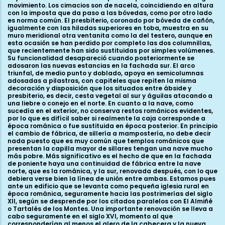
movimiento. Los cimacios son de nacela, coincidiendo en altura
con la imposta que da paso a las bóvedas, como por otro lado
es norma común. El presbiterio, coronado por bóveda de cañón,
igualmente con las hiladas superiores en toba, muestra en su
muro meridional otra ventanita como la del testero, aunque en
esta ocasión se han perdido por completo las dos columnillas,
que recientemente han sido sustituidas por simples volúmenes.
Su funcionalidad desapareció cuando posteriormente se
adosaron las nuevas estancias en la fachada sur. El arco
triunfal, de medio punto y doblado, apoya en semicolumnas
adosadas a pilastras, con capiteles que repiten la misma
decoración y disposición que los situados entre ábside y
presbiterio, es decir, cesta vegetal al sur y águilas atacando a
una liebre o conejo en el norte. En cuanto a la nave, como
sucedía en el exterior, no conserva restos románicos evidentes,
por lo que es difícil saber si realmente la caja corresponde a
época románica o fue sustituida en época posterior. En principio
el cambio de fábrica, de sillería a mampostería, no debe decir
nada puesto que es muy común que templos románicos que
presentan la capilla mayor de sillares tengan una nave mucho
más pobre. Más significativo es el hecho de que en la fachada
de poniente haya una continuidad de fábrica entre la nave
norte, que es la románica, y la sur, renovada después, con lo que
debiera verse bien la línea de unión entre ambas. Estamos pues
ante un edificio que se levanta como pequeña iglesia rural en
época románica, seguramente hacia las postrimerías del siglo
XII, según se desprende por los citados paralelos con El Almiñé
o Tartalés de los Montes. Una importante renovación se lleva a
cabo seguramente en el siglo XVI, momento al que
corresponderían al menos el alero de la cabecera y la nueva