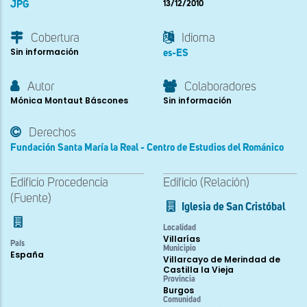
JPG
13/12/2010
Cobertura
Idioma
Sin información
es-ES
Autor
Colaboradores
Mónica Montaut Báscones
Sin información
Derechos
Fundación Santa María la Real - Centro de Estudios del Románico
Edificio Procedencia
Edificio (Relación)
(Fuente)
Iglesia de San Cristóbal
Localidad
Villarías
País
Municipio
España
Villarcayo de Merindad de
Castilla la Vieja
Provincia
Burgos
Comunidad