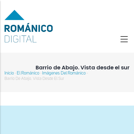
Pasar
al
contenido
principal
Barrio de Abajo. Vista desde el sur
Inicio
El Románico
Imágenes Del Románico
-
-
-
Sobrescribir
Barrio De Abajo. Vista Desde El Sur
enlaces
de
ayuda
a
la
navegación