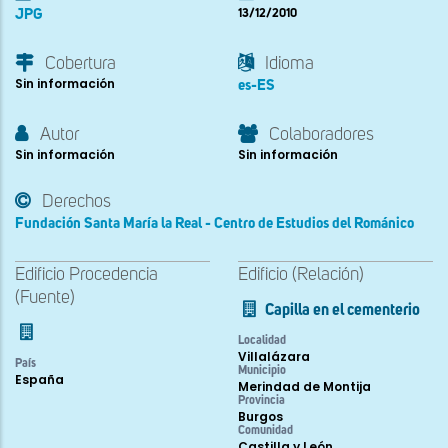
JPG
13/12/2010
Cobertura
Idioma
Sin información
es-ES
Autor
Colaboradores
Sin información
Sin información
Derechos
Fundación Santa María la Real - Centro de Estudios del Románico
Edificio Procedencia
Edificio (Relación)
(Fuente)
Capilla en el cementerio
Localidad
Villalázara
País
Municipio
España
Merindad de Montija
Provincia
Burgos
Comunidad
Castilla y León