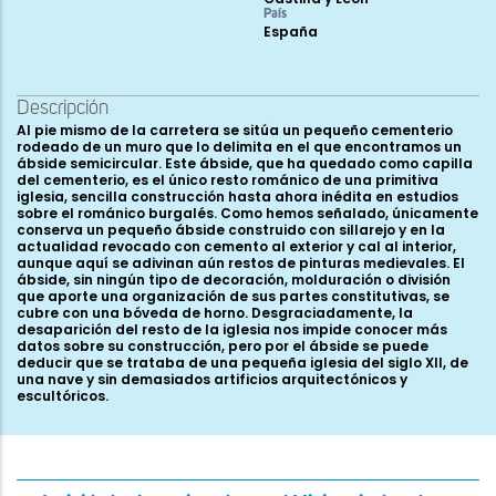
País
España
Descripción
Al pie mismo de la carretera se sitúa un pequeño cementerio
rodeado de un muro que lo delimita en el que encontramos un
ábside semicircular. Este ábside, que ha quedado como capilla
del cementerio, es el único resto románico de una primitiva
iglesia, sencilla construcción hasta ahora inédita en estudios
sobre el románico burgalés. Como hemos señalado, únicamente
conserva un pequeño ábside construido con sillarejo y en la
actualidad revocado con cemento al exterior y cal al interior,
aunque aquí se adivinan aún restos de pinturas medievales. El
ábside, sin ningún tipo de decoración, molduración o división
que aporte una organización de sus partes constitutivas, se
cubre con una bóveda de horno. Desgraciadamente, la
desaparición del resto de la iglesia nos impide conocer más
datos sobre su construcción, pero por el ábside se puede
deducir que se trataba de una pequeña iglesia del siglo XII, de
una nave y sin demasiados artificios arquitectónicos y
escultóricos.