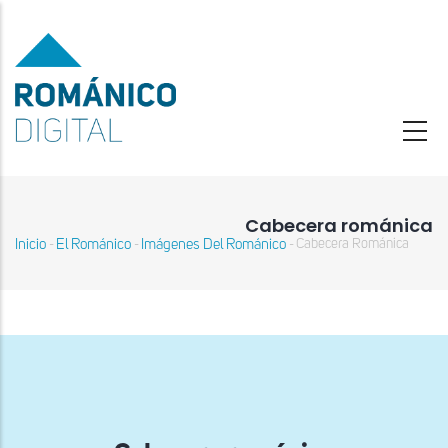
Pasar
al
contenido
principal
Cabecera románica
Inicio
El Románico
Imágenes Del Románico
Cabecera Románica
-
-
-
Sobrescribir
enlaces
de
ayuda
a
la
navegación