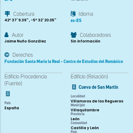
Cobertura
Idioma
42º 37' 9.39'' , -5º 32' 20.05''
es-ES
Autor
Colaboradores
Jaime Nuño González
Sin información
Derechos
Fundación Santa María la Real - Centro de Estudios del Románico
Edificio Procedencia
Edificio (Relación)
(Fuente)
Cueva de San Martín
Localidad
Villamoros de las Regueras
País
Municipio
España
Villaquilambre
Provincia
León
Comunidad
Castilla y León
País