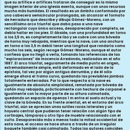
que su artífice o artífices trataron de conseguir es la misma
imagen interior de una iglesia exenta, aunque con unos recursos
mucho más humildes. El resultado es un ámbito conformado por
una cabecera semicircular prolongada, sin alcanzar el formato
de herradura que describe y dibuja Gómez-Moreno, con un
sencillísimo arco triunfal que daba paso a una nave
rectangular cuyo único acceso, desaparecido por completo, se
debía hallar en los pies. El ábside, con una profundidad en torno
a los 2,5 m, es completamente liso y se cubre con una bóveda
de horno muy rebajada, mientras que la nave, con una anchura
en torno a los 3,5 m debió tener una longitud que rondaría como
mucho los seis, según recoge Gómez-Moreno, aunque el autor
confiesa que no llegó a verla, tomando las referencias de las
“exploraciones” de Inocencio Arredondo, realizadas en el año
1887. El arco triunfal, seguramente de medio punto en origen,
extremadamente simple, está deformado en el lado de la
epístola, tal vez por algún antiguo derrumbe, y de él sólo
emerge ahora el tramo curvo, quedando las previsibles jambas
totalmente enterradas. Por lo que respecta a la nave es
igualmente de absoluta simplicidad, rematada por bóveda de
cañón muy rebajada, prácticamente con hechura de carpanel e
igualmente con la mayor parte de su altura colmatada,
quedando un espacio de apenas 1 m entre el suelo actual y la
clave de la bóveda. En su frente oriental, en el entorno del arco
triunfal, aún se aprecian unas sutiles rozas laterales y un
hoyuelo central que pudieron tener relación con algún tipo de
cortinajes, lámparas u otro tipo de mueble relacionado con el
culto. Desaparecida más o menos toda la mitad occidental de
esta nave, el acceso se hace ahora a través de un irregular
boquete también casi colmatado. Todos los autores coinciden