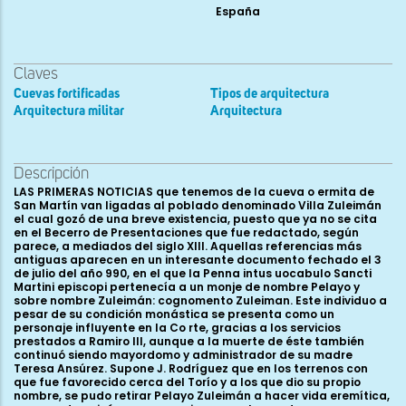
España
Claves
Cuevas fortificadas
Tipos de arquitectura
Arquitectura militar
Arquitectura
Descripción
LAS PRIMERAS NOTICIAS que tenemos de la cueva o ermita de
San Martín van ligadas al poblado denominado Villa Zuleimán
el cual gozó de una breve existencia, puesto que ya no se cita
en el Becerro de Presentaciones que fue redactado, según
parece, a mediados del siglo XIII. Aquellas referencias más
antiguas aparecen en un interesante documento fechado el 3
de julio del año 990, en el que la Penna intus uocabulo Sancti
Martini episcopi pertenecía a un monje de nombre Pelayo y
sobre nombre Zuleimán: cognomento Zuleiman. Este individuo a
pesar de su condición monástica se presenta como un
personaje influyente en la Co rte, gracias a los servicios
prestados a Ramiro III, aunque a la muerte de éste también
continuó siendo mayordomo y administrador de su madre
Teresa Ansúrez. Supone J. Rodríguez que en los terrenos con
que fue favorecido cerca del Torío y a los que dio su propio
nombre, se pudo retirar Pelayo Zuleimán a hacer vida eremítica,