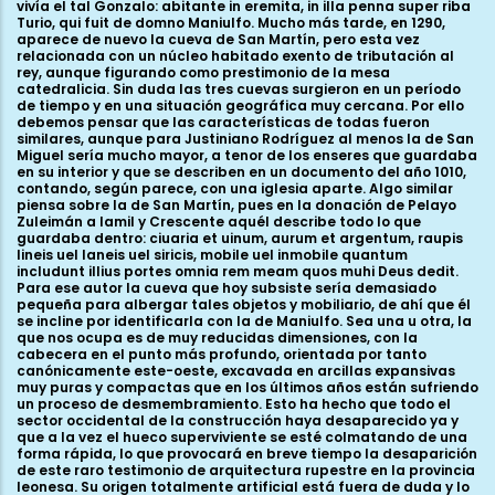
vivía el tal Gonzalo: abitante in eremita, in illa penna super riba
Turio, qui fuit de domno Maniulfo. Mucho más tarde, en 1290,
aparece de nuevo la cueva de San Martín, pero esta vez
relacionada con un núcleo habitado exento de tributación al
rey, aunque figurando como prestimonio de la mesa
catedralicia. Sin duda las tres cuevas surgieron en un período
de tiempo y en una situación geográfica muy cercana. Por ello
debemos pensar que las características de todas fueron
similares, aunque para Justiniano Rodríguez al menos la de San
Miguel sería mucho mayor, a tenor de los enseres que guardaba
en su interior y que se describen en un documento del año 1010,
contando, según parece, con una iglesia aparte. Algo similar
piensa sobre la de San Martín, pues en la donación de Pelayo
Zuleimán a Iamil y Crescente aquél describe todo lo que
guardaba dentro: ciuaria et uinum, aurum et argentum, raupis
lineis uel laneis uel siricis, mobile uel inmobile quantum
includunt illius portes omnia rem meam quos muhi Deus dedit.
Para ese autor la cueva que hoy subsiste sería demasiado
pequeña para albergar tales objetos y mobiliario, de ahí que él
se incline por identificarla con la de Maniulfo. Sea una u otra, la
que nos ocupa es de muy reducidas dimensiones, con la
cabecera en el punto más profundo, orientada por tanto
canónicamente este-oeste, excavada en arcillas expansivas
muy puras y compactas que en los últimos años están sufriendo
un proceso de desmembramiento. Esto ha hecho que todo el
sector occidental de la construcción haya desaparecido ya y
que a la vez el hueco superviviente se esté colmatando de una
forma rápida, lo que provocará en breve tiempo la desaparición
de este raro testimonio de arquitectura rupestre en la provincia
leonesa. Su origen totalmente artificial está fuera de duda y lo