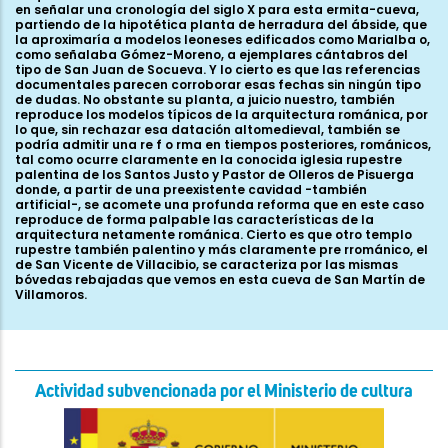
en señalar una cronología del siglo X para esta ermita-cueva,
partiendo de la hipotética planta de herradura del ábside, que
la aproximaría a modelos leoneses edificados como Marialba o,
como señalaba Gómez-Moreno, a ejemplares cántabros del
tipo de San Juan de Socueva. Y lo cierto es que las referencias
documentales parecen corroborar esas fechas sin ningún tipo
de dudas. No obstante su planta, a juicio nuestro, también
reproduce los modelos típicos de la arquitectura románica, por
lo que, sin rechazar esa datación altomedieval, también se
podría admitir una re f o rma en tiempos posteriores, románicos,
tal como ocurre claramente en la conocida iglesia rupestre
palentina de los Santos Justo y Pastor de Olleros de Pisuerga
donde, a partir de una preexistente cavidad -también
artificial-, se acomete una profunda reforma que en este caso
reproduce de forma palpable las características de la
arquitectura netamente románica. Cierto es que otro templo
rupestre también palentino y más claramente pre rrománico, el
de San Vicente de Villacibio, se caracteriza por las mismas
bóvedas rebajadas que vemos en esta cueva de San Martín de
Villamoros.
Actividad subvencionada por el Ministerio de cultura