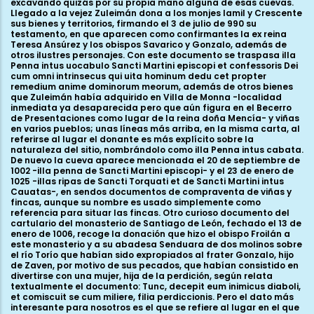
excavando quizás por su propia mano alguna de esas cuevas.
Llegado a la vejez Zuleimán dona a los monjes Iamil y Crescente
sus bienes y territorios, firmando el 3 de julio de 990 su
testamento, en que aparecen como confirmantes la ex reina
Teresa Ansúrez y los obispos Savarico y Gonzalo, además de
otros ilustres personajes. Con este documento se traspasa illa
Penna intus uocabulo Sancti Martini episcopi et confessoris Dei
cum omni intrinsecus qui uita hominum dedu cet propter
remedium anime dominorum meorum, además de otros bienes
que Zuleimán había adquirido en Villa de Monna -localidad
inmediata ya desaparecida pero que aún figura en el Becerro
de Presentaciones como lugar de la reina doña Mencía- y viñas
en varios pueblos; unas líneas más arriba, en la misma carta, al
referirse al lugar el donante es más explícito sobre la
naturaleza del sitio, nombrándolo como illa Penna intus cabata.
De nuevo la cueva aparece mencionada el 20 de septiembre de
1002 -illa penna de Sancti Martini episcopi- y el 23 de enero de
1025 -illas ripas de Sancti Torquati et de Sancti Martini intus
Cauatas-, en sendos documentos de compraventa de viñas y
fincas, aunque su nombre es usado simplemente como
referencia para situar las fincas. Otro curioso documento del
cartulario del monasterio de Santiago de León, fechado el 13 de
enero de 1006, recoge la donación que hizo el obispo Froilán a
este monasterio y a su abadesa Senduara de dos molinos sobre
el río Torío que habían sido expropiados al frater Gonzalo, hijo
de Zaven, por motivo de sus pecados, que habían consistido en
divertirse con una mujer, hija de la perdición, según relata
textualmente el documento: Tunc, decepit eum inimicus diaboli,
et comiscuit se cum miliere, filia perdiccionis. Pero el dato más
interesante para nosotros es el que se refiere al lugar en el que