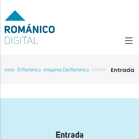
Pasar
al
contenido
principal
Entrada
Inicio
El Románico
Imágenes Del Románico
Entrada
-
-
-
Sobrescribir
enlaces
de
ayuda
a
la
navegación
Entrada