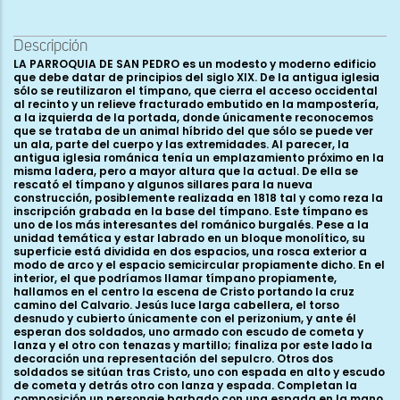
Descripción
LA PARROQUIA DE SAN PEDRO es un modesto y moderno edificio
que debe datar de principios del siglo XIX. De la antigua iglesia
sólo se reutilizaron el tímpano, que cierra el acceso occidental
al recinto y un relieve fracturado embutido en la mampostería,
a la izquierda de la portada, donde únicamente reconocemos
que se trataba de un animal híbrido del que sólo se puede ver
un ala, parte del cuerpo y las extremidades. Al parecer, la
antigua iglesia románica tenía un emplazamiento próximo en la
misma ladera, pero a mayor altura que la actual. De ella se
rescató el tímpano y algunos sillares para la nueva
construcción, posiblemente realizada en 1818 tal y como reza la
inscripción grabada en la base del tímpano. Este tímpano es
uno de los más interesantes del románico burgalés. Pese a la
unidad temática y estar labrado en un bloque monolítico, su
superficie está dividida en dos espacios, una rosca exterior a
modo de arco y el espacio semicircular propiamente dicho. En el
interior, el que podríamos llamar tímpano propiamente,
hallamos en el centro la escena de Cristo portando la cruz
camino del Calvario. Jesús luce larga cabellera, el torso
desnudo y cubierto únicamente con el perizonium, y ante él
esperan dos soldados, uno armado con escudo de cometa y
lanza y el otro con tenazas y martillo; finaliza por este lado la
decoración una representación del sepulcro. Otros dos
soldados se sitúan tras Cristo, uno con espada en alto y escudo
de cometa y detrás otro con lanza y espada. Completan la
composición un personaje barbado con una espada en la mano,