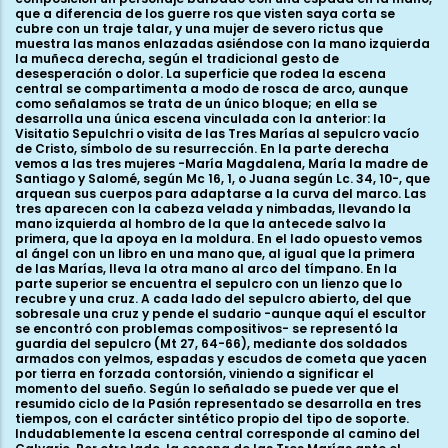
que a diferencia de los guerre ros que visten saya corta se
cubre con un traje talar, y una mujer de severo rictus que
muestra las manos enlazadas asiéndose con la mano izquierda
la muñeca derecha, según el tradicional gesto de
desesperación o dolor. La superficie que rodea la escena
central se compartimenta a modo de rosca de arco, aunque
como señalamos se trata de un único bloque; en ella se
desarrolla una única escena vinculada con la anterior: la
Visitatio Sepulchri o visita de las Tres Marías al sepulcro vacío
de Cristo, símbolo de su resurrección. En la parte derecha
vemos a las tres mujeres -María Magdalena, María la madre de
Santiago y Salomé, según Mc 16, 1, o Juana según Lc. 34, 10-, que
arquean sus cuerpos para adaptarse a la curva del marco. Las
tres aparecen con la cabeza velada y nimbadas, llevando la
mano izquierda al hombro de la que la antecede salvo la
primera, que la apoya en la moldura. En el lado opuesto vemos
al ángel con un libro en una mano que, al igual que la primera
de las Marías, lleva la otra mano al arco del tímpano. En la
parte superior se encuentra el sepulcro con un lienzo que lo
recubre y una cruz. A cada lado del sepulcro abierto, del que
sobresale una cruz y pende el sudario -aunque aquí el escultor
se encontró con problemas compositivos- se representó la
guardia del sepulcro (Mt 27, 64-66), mediante dos soldados
armados con yelmos, espadas y escudos de cometa que yacen
por tierra en forzada contorsión, viniendo a significar el
momento del sueño. Según lo señalado se puede ver que el
resumido ciclo de la Pasión representado se desarrolla en tres
tiempos, con el carácter sintético propio del tipo de soporte.
Indudablemente la escena central corresponde al camino del