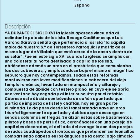
País
España
Descripción
YA DURANTE EL SIGLO XVI la iglesia aparece vinculada al
colindante palacio de los Isla. Recoge Cadiñanos que Luis
Varona Saravia señala que pertenecía a los Isla “la capilla
maior de Nuestra S.ª de Torrentero Parroquial y matriz de el
mismo lugar de Villalaín que está cerca de la casa y dentro de
su solar”. Fue en este siglo XVI cuando la iglesia se amplió con
una colateral al norte destinada a capilla de los Isla,
abriéndose además un arco en el presbiterio que comunicaba
las dos cabeceras, y emplazándose bajo el mismo el magnífico
sepulcro que hoy contemplamos. Todas estas reformas
mantuvieron con leves modificaciones la cabecera del viejo
templo románico, levantada en mampostería y sillarejo y
compuesta de ábside con testero plano, en cuyo eje se abría
una ventana hoy cegada y al interior oculta por el retablo.
Cúbrese este ábside con bóveda de cañón apuntado que
partía de imposta de listel y chaflán, hoy en gran parte
eliminada. Le da paso desde la transformada nave un arco
triunfal ligeramente apuntado y doblado que descarga en
sendas columnas entregas. Se alzan éstas sobre basamentos,
plintos y basas de perfil ático, coronándose con una pareja de
capiteles decorados, el del lado del evangelio con dos parejas
de rudos cuadrúpedos afrontados que pretenden ser leoncillos
compartiendo cabeza en los ángulos de la cesta, bajo cimacio