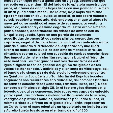
ornado con triple banda quebrada en zigzag, decoración que
se repite en su pendant. El del lado de la epístola muestra dos
pisos, el inferior de anchas hojas lisas con una poma la que mira
al altar y una carita masculina la otra, bajo hojas del mismo
tipo rematadas en caulículos. Al exterior, la cabecera muestra
su sobrecubierta remozada, debiendo suponer que al añadir la
nave gótica se modificó el remate de sus muros. La ventana
románica, estrecha y de vano cegado, muestra arco de medio
punto doblado, decorándose las aristas de ambos con un
junquillo sogueado. Apea en una pareja de columnas
acodilladas de basas áticas sobre plintos, coronadas por
capiteles, vegetal de hojas lisas con un fruto y caulículos en las
puntas el situado a la derecha del espectador y una ruda
sirena de doble cola que alza con ambas manos el otro. Los
cimacios decoran su bisel con sucesión de rombos concéntricos.
Una imposta de listel y chaflán se dispone bajo el alféizar de
esta ventana. Los menguados motivos decorativos de esta
iglesia siguen la tónica general del grupo de iglesias de los
valles de Manzanedo, Valdivielso y el entorno de Villarcayo; así,
el tema de la sirena pez de doble cola lo volvemos a encontrar
en Quintanilla-Socigüenza o San Martín del Rojo, los boceles
sogueados son recurrentes en Valdivielso, así como las bandas
de rombos concéntricos (Condado, Tartalés, Turzo, etc.). Debe
ser obra de finales del siglo XII. En el testero y los riñones de la
bóveda absidal se conservan, bajo sucesivas capas de enlucido
y otras pinturas modernas imitando el llagueado de la sillería,
vestigios de pinturas murales, realizadas por Pedro Muñoz, el
mismo artista que firma en la iglesia de Villarán. Representan
un Calvario en el muro oriental y un Apostolado en los laterales
y Aurelio Barrón las data en el entorno del año 1500.