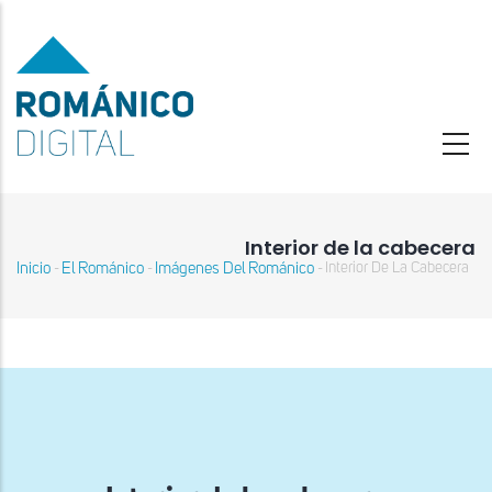
Pasar
al
contenido
principal
Interior de la cabecera
Inicio
El Románico
Imágenes Del Románico
Interior De La Cabecera
-
-
-
Sobrescribir
enlaces
de
ayuda
a
la
navegación