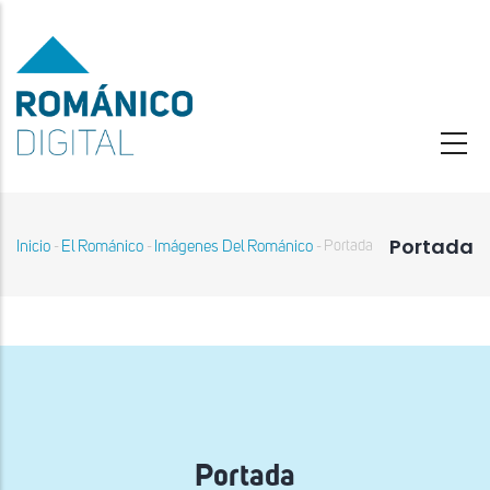
Pasar
al
contenido
principal
Portada
Inicio
El Románico
Imágenes Del Románico
Portada
-
-
-
Sobrescribir
enlaces
de
ayuda
a
la
navegación
Portada