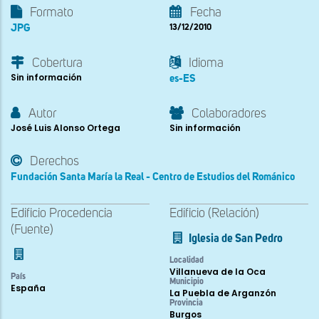
Formato
Fecha
JPG
13/12/2010
Cobertura
Idioma
Sin información
es-ES
Autor
Colaboradores
José Luis Alonso Ortega
Sin información
Derechos
Fundación Santa María la Real - Centro de Estudios del Románico
Edificio Procedencia
Edificio (Relación)
(Fuente)
Iglesia de San Pedro
Localidad
Villanueva de la Oca
País
Municipio
España
La Puebla de Arganzón
Provincia
Burgos