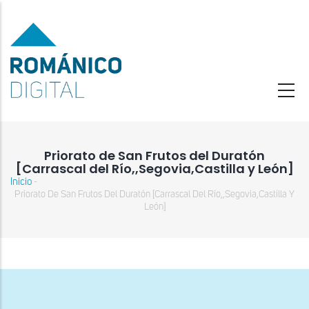
Pasar
al
contenido
principal
Priorato de San Frutos del Duratón
[Carrascal del Río,,Segovia,Castilla y León]
Inicio
-
Sobrescribir
Priorato De San Frutos Del Duratón [Carrascal Del Río,,Segovia,Castilla Y
enlaces
León]
de
ayuda
a
la