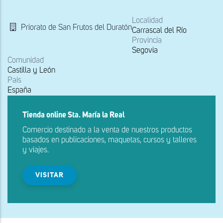
navegación
Localidad
Priorato de San Frutos del Duratón
Carrascal del Río
Provincia
Segovia
Comunidad
Castilla y León
País
España
Tienda online Sta. María la Real
Comercio destinado a la venta de nuestros productos
basados en publicaciones, maquetas, cursos y talleres
y viajes.
VISITAR