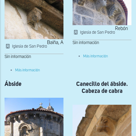
Rebón
Iglesia de San Pedro
Baíña, A
Sin información
Iglesia de San Pedro
sobre
Sin información
Más información
Canecillos
del
ábisde
sobre
Más información
Canecillo
del
Ábside
muro
Canecillo del ábside.
norte
Cabeza de cabra
con
cabeza
de
animal