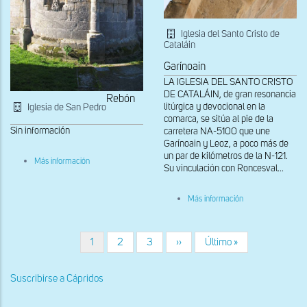
Iglesia del Santo Cristo de
Cataláin
Garínoain
LA IGLESIA DEL SANTO CRISTO
DE CATALÁIN, de gran resonancia
Rebón
litúrgica y devocional en la
Iglesia de San Pedro
comarca, se sitúa al pie de la
Sin información
carretera NA-5100 que une
Garínoain y Leoz, a poco más de
un par de kilómetros de la N-121.
sobre
Más información
Su vinculación con Roncesval...
Ábside
sobre
Más información
Canecillo
del
ábside.
Cabeza
Página
1
Página
2
Página
3
Siguiente
››
Última
Último »
Paginación
de
actual
página
página
cabra
Suscribirse a Cápridos