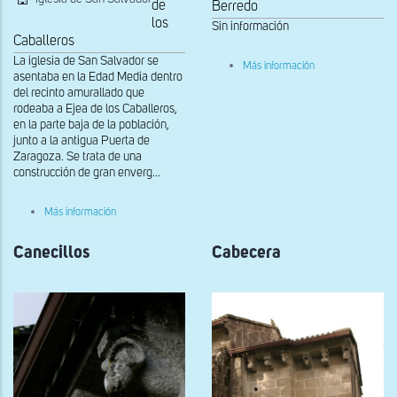
de
Berredo
los
Sin información
Caballeros
La iglesia de San Salvador se
sobre
Más información
asentaba en la Edad Media dentro
Ábside
del recinto amurallado que
rodeaba a Ejea de los Caballeros,
en la parte baja de la población,
junto a la antigua Puerta de
Zaragoza. Se trata de una
construcción de gran enverg...
sobre
Más información
Mocheta
de
Canecillos
la
Cabecera
portada
oeste