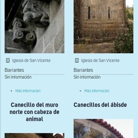
Iglesia de San Vicente
Iglesia de San Vicente
Barrantes
Barrantes
Sin información
Sin información
sobre
sobre
Más información
Más información
Canecillos
Cabecera
Canecillo del muro
Canecillos del ábisde
norte con cabeza de
animal