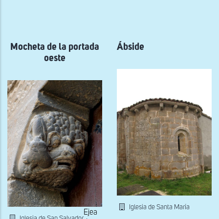
a
la
navegación
Mocheta de la portada
Ábside
oeste
Iglesia de Santa María
Ejea
Iglesia de San Salvador