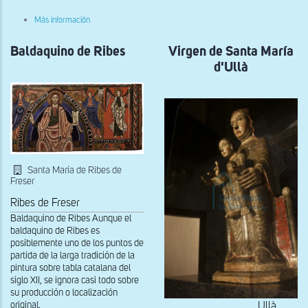
de
Ripoll
sobre
Más información
Vista
lateral
Baldaquino de Ribes
de
Virgen de Santa María
la
d'Ullà
Talla
de
la
Virgen
del
Castillo
de
Vilademuls
Santa María de Ribes de
Freser
Ribes de Freser
Baldaquino de Ribes Aunque el
baldaquino de Ribes es
posiblemente uno de los puntos de
partida de la larga tradición de la
pintura sobre tabla catalana del
siglo XII, se ignora casi todo sobre
su producción o localización
original.
Ullà