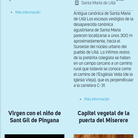
Santa María de Ullà
sobre
Más información
Antigua canónica de Santa Maria
Baldaquino
de Ullà Los escasos vestigios de la
de
desaparecida canónica
Ribes
agustiniana de Santa Maria
parecen localizarse a unos 300 m
aproximadamente, hacia el
Suroeste del núcleo urbano del
pueblo de Ullà. Lo ínfimos restos
de la pretérita colegiata se hallan
en un campo cercano a un camino
rural que todavía se conoce como
el camino de l’Església Vella (de la
Iglesia Vieja), que es perpendicular
a la carretera C-31.
sobre
Más información
Virgen
de
Virgen con el niño de
Capitel vegetal de la
Santa
María
Sant Gil de Pinyana
puerta del Miserere
d'Ullà