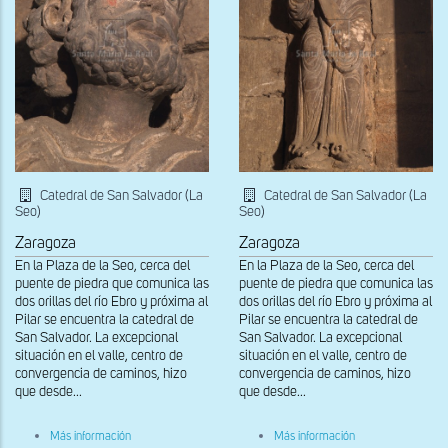
Catedral de San Salvador (La
Catedral de San Salvador (La
Seo)
Seo)
Zaragoza
Zaragoza
En la Plaza de la Seo, cerca del
En la Plaza de la Seo, cerca del
puente de piedra que comunica las
puente de piedra que comunica las
dos orillas del río Ebro y próxima al
dos orillas del río Ebro y próxima al
Pilar se encuentra la catedral de
Pilar se encuentra la catedral de
San Salvador. La excepcional
San Salvador. La excepcional
situación en el valle, centro de
situación en el valle, centro de
convergencia de caminos, hizo
convergencia de caminos, hizo
que desde...
que desde...
sobre
sobre
Más información
Más información
Detalle
Apóstol