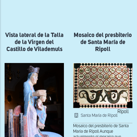
ayuda
a
la
navegación
Vista lateral de la Talla
Mosaico del presbiterio
de la Virgen del
de Santa María de
Castillo de Vilademuls
Ripoll
Ripoll
Santa María de Ripoll
Mosaico del presbiterio de Santa
Maria de Ripoll Aunque