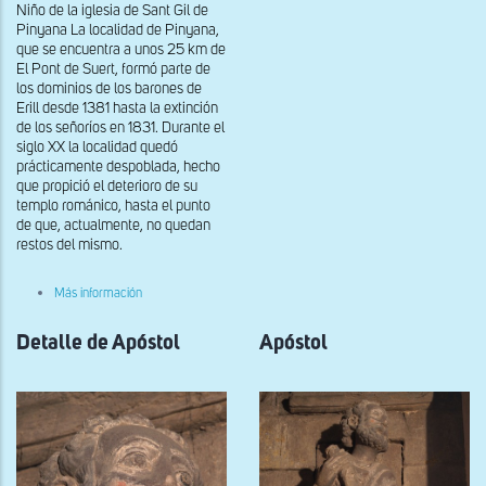
Niño de la iglesia de Sant Gil de
Pinyana La localidad de Pinyana,
que se encuentra a unos 25 km de
El Pont de Suert, formó parte de
los dominios de los barones de
Erill desde 1381 hasta la extinción
de los señoríos en 1831. Durante el
siglo XX la localidad quedó
prácticamente despoblada, hecho
que propició el deterioro de su
templo románico, hasta el punto
de que, actualmente, no quedan
restos del mismo.
sobre
Más información
Virgen
con
Detalle de Apóstol
el
Apóstol
niño
de
Sant
Gil
de
Pinyana