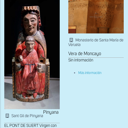
Monasterio de Santa María de
Veruela
Vera de Moncayo
Sin información
sobre
Más información
Capitel
vegetal
de
la
puerta
del
Miserere
Pinyana
Sant Gil de Pinyana
EL PONT DE SUERT Virgen con