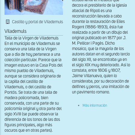
actualmente el mosaico que
decora el presbiterio de la iglesia
abacial de Ripoll es una
reconstrucción llevada a cabo
durante la restauración de Elies
Castillo y portal de Vilademuls
Rogent (1886-1893), ésta fue
Vilademuls
realizada a partir de un dibujo del
original publicado en 1877 por J.
Talla de la Virgen de Vilademuls
M. Pellicer i Pagès. Dicho
En el municipio de Vilademuls se
mosaico, que la mayoría de los
conserva una talla de la Virgen
autores datan en el segundo tercio
que a día de hoy pertenece a una
del siglo XII, se encontraba ya en
colección particular. Parece que la
el siglo XIX muy deteriorado. Así lo
imagen estuvo en la Casa Pols del
constata, entre 1806 y 1807,
mismo pueblo de Vilademuls,
Jaime Villanueva, quien lo
aunque se considera originaria de
consideraba, por su decoración de
la capilla del castillo de
delfines y perros, una imitación de
Vilademuls, o del castillo de
un pavimento romano.
Pontós. Se trata de una talla de
madera policromada, bien
conservada, con una parte de su
sobre
Más información
policromía original y otra parte del
Mosaico
del
siglo XVIII (se puede observar la
presbiterio
diferencia de los tonos de las dos
de
figuras principales, algo más
Santa
oscuros que en otras partes).
María