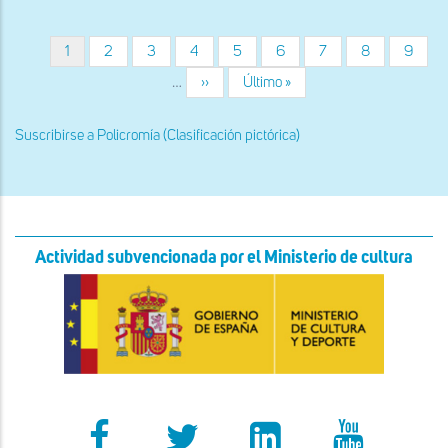
de
Apóstol
Página
1
Página
2
Página
3
Página
4
Página
5
Página
6
Página
7
Página
8
Página
9
Paginación
actual
…
Siguiente
››
Última
Último »
página
página
Suscribirse a Policromía (Clasificación pictórica)
Actividad subvencionada por el Ministerio de cultura