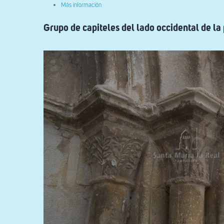
sobre
Más información
Basa
de
Grupo de capiteles del lado occidental de la
una
de
las
columnas
de
la
cabecera