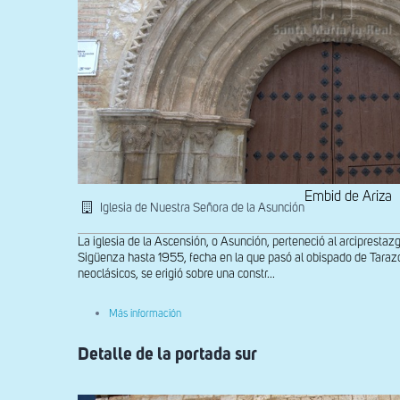
Embid de Ariza
Iglesia de Nuestra Señora de la Asunción
La iglesia de la Ascensión, o Asunción, perteneció al arcipresta
Sigüenza hasta 1955, fecha en la que pasó al obispado de Tarazo
neoclásicos, se erigió sobre una constr...
sobre
Más información
Detalle
de
Detalle de la portada sur
la
portada