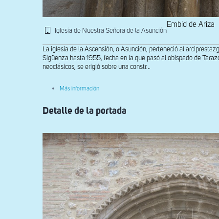
Embid de Ariza
Iglesia de Nuestra Señora de la Asunción
La iglesia de la Ascensión, o Asunción, perteneció al arcipresta
Sigüenza hasta 1955, fecha en la que pasó al obispado de Tarazo
neoclásicos, se erigió sobre una constr...
sobre
Más información
Grupo
de
Detalle de la portada
capiteles
del
lado
occidental
de
la
portada
norte