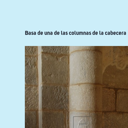
ayuda
a
la
navegación
Basa de una de las columnas de la cabecera