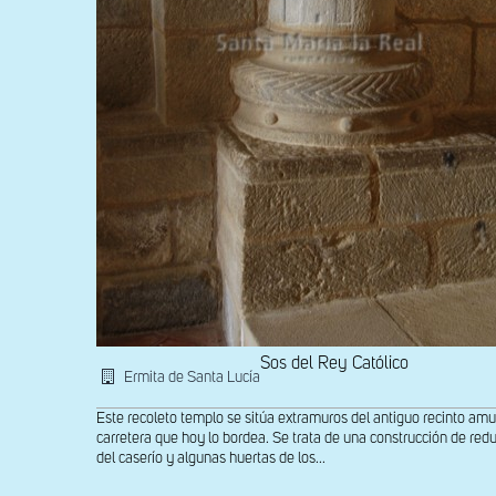
Sos del Rey Católico
Ermita de Santa Lucía
Este recoleto templo se sitúa extramuros del antiguo recinto amural
carretera que hoy lo bordea. Se trata de una construcción de re
del caserío y algunas huertas de los...