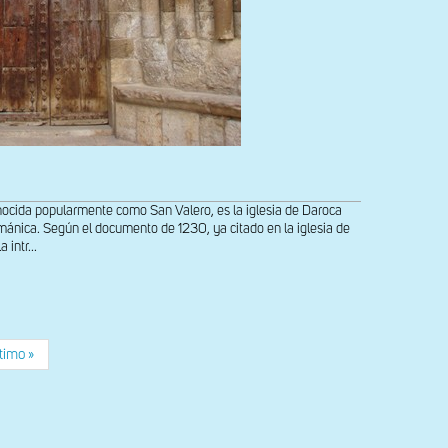
nocida popularmente como San Valero, es la iglesia de Daroca
mánica. Según el documento de 1230, ya citado en la iglesia de
 intr...
e
tima
timo »
gina