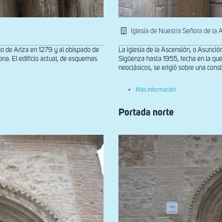
Iglesia de Nuestra Señora de la 
zgo de Ariza en 1279 y al obispado de
La iglesia de la Ascensión, o Asunció
na. El edificio actual, de esquemas
Sigüenza hasta 1955, fecha en la que
neoclásicos, se erigió sobre una constr
sobre
Más información
Grupo
de
Portada norte
capiteles
del
lado
oriental
de
la
portada
norte