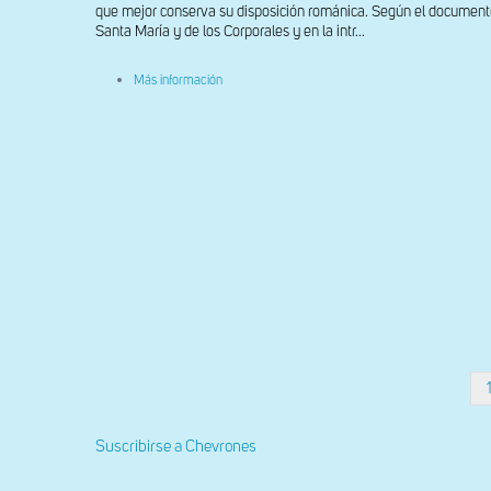
que mejor conserva su disposición románica. Según el documento 
Santa María y de los Corporales y en la intr...
sobre
Más información
Detalle
de
la
portada
sur
Paginación
Suscribirse a Chevrones