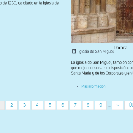
de 1230, ya citado en la iglesia de
Daroca
Iglesia de San Miguel
La iglesia de San Miguel, también co
que mejor conserva su disposición ro
Santa María y de los Corporales y en la
sobre
Más información
Detalle
de
la
portada
Página
1
Página
2
Página
3
Página
4
Página
5
Página
6
Página
7
Página
8
Página
9
…
Siguient
››
Úl
Úl
meridional
actual
página
pá