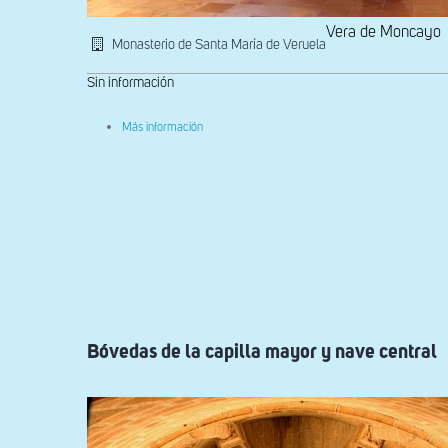
Vera de Moncayo
Monasterio de Santa María de Veruela
Sin información
sobre
Más información
Interior
del
scriptorium
Bóvedas de la capilla mayor y nave central