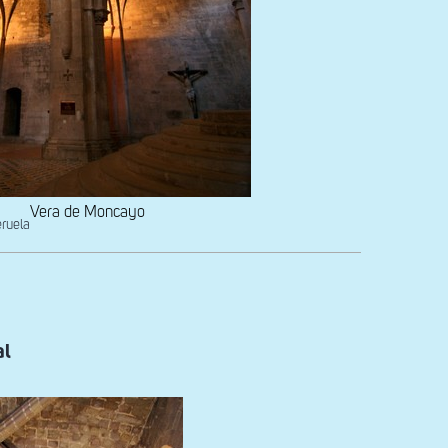
Vera de Moncayo
eruela
al