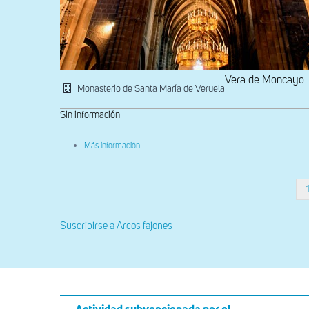
Vera de Moncayo
Monasterio de Santa María de Veruela
Sin información
sobre
Más información
Bóvedas
de
la
capilla
Paginación
mayor
y
nave
Suscribirse a Arcos fajones
central