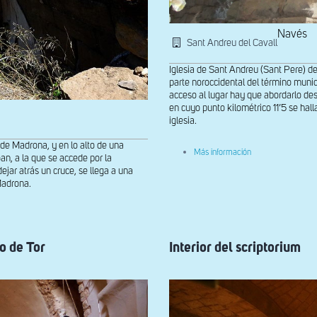
Navés
Sant Andreu del Cavall
Iglesia de Sant Andreu (Sant Pere) de
parte noroccidental del término munic
acceso al lugar hay que abordarlo de
en cuyo punto kilométrico 11’5 se hall
iglesia.
de Madrona, y en lo alto de una
sobre
Más información
an, a la que se accede por la
Bóveda
ejar atrás un cruce, se llega a una
y
arco
Madrona.
fajón
de
Sant
Andreu
del
o de Tor
Interior del scriptorium
Cavall