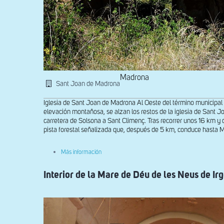
Madrona
Sant Joan de Madrona
Iglesia de Sant Joan de Madrona Al Oeste del término municipal 
elevación montañosa, se alzan los restos de la iglesia de Sant Jo
carretera de Solsona a Sant Climenç. Tras recorrer unos 16 km y d
pista forestal señalizada que, después de 5 km, conduce hasta 
sobre
Más información
Vista
de
Interior de la Mare de Déu de les Neus de Irg
los
restos
de
Sant
Joan
de
Madrona