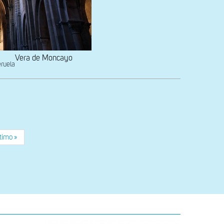
Vera de Moncayo
eruela
e
tima
timo »
gina