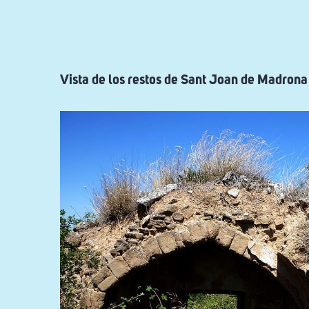
ayuda
a
la
navegación
Vista de los restos de Sant Joan de Madrona