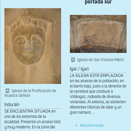
portada sur
Iglesia de San Vicente Mártir
Igal / Igari
LA IGLESIA ESTÁ EMPLAZADA
en las afueras de la población, en
el barrio bajo, justo a la derecha de
Iglesia de la Purificación de
la carretera que conduce a
Nuestra Señora
Vidángoz, rodeada de diversas
viviendas. Al exterior, se advierten
Induráin
diferentes fábricas de sillar y un
SE ENCUENTRA SITUADA en
gran número ...
uno de los extremos de la
localidad. Presenta un acceso fácil
sobre
Más información
y muy moderno. En la zona del
Detalle