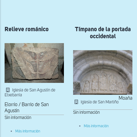
a
la
navegación
Relieve románico
Tímpano de la portada
occidental
Iglesia de San Agustín de
Etxebarria
Moaña
Iglesia de San Martiño
Elorrio / Barrio de San
Agustín
Sin información
Sin información
sobre
Más información
Tímpano
sobre
Más información
de
Relieve