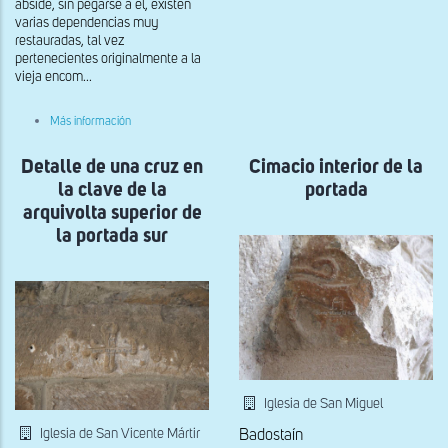
ábside, sin pegarse a él, existen
de
varias dependencias muy
un
crismón
restauradas, tal vez
en
pertenecientes originalmente a la
la
vieja encom...
clave
de
la
sobre
Más información
arquivolta
Detalle
inferior
de
de
Detalle de una cruz en
cabeza
Cimacio interior de la
la
de
la clave de la
portada
portada
hombre
sur
en
arquivolta superior de
la
la portada sur
portada
sur
Iglesia de San Miguel
Iglesia de San Vicente Mártir
Badostaín