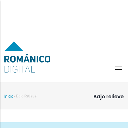
Pasar
al
contenido
principal
Bajo relieve
Inicio
Bajo Relieve
-
Sobrescribir
enlaces
de
ayuda