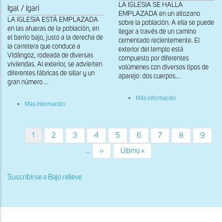
LA IGLESIA SE HALLA
Igal / Igari
EMPLAZADA en un altozano
LA IGLESIA ESTÁ EMPLAZADA
sobre la población. A ella se puede
en las afueras de la población, en
llegar a través de un camino
el barrio bajo, justo a la derecha de
cementado recientemente. El
la carretera que conduce a
exterior del templo está
Vidángoz, rodeada de diversas
compuesto por diferentes
viviendas. Al exterior, se advierten
volúmenes con diversos tipos de
diferentes fábricas de sillar y un
aparejo: dos cuerpos...
gran número ...
sobre
Más información
sobre
Cimacio
Más información
Detalle
interior
de
de
una
la
cruz
portada
Página
1
Página
2
Página
3
Página
4
Página
5
Página
6
Página
7
Página
8
Página
9
Paginación
en
actual
la
…
Siguiente
››
Última
Último »
clave
página
página
de
la
Suscribirse a Bajo relieve
arquivolta
superior
de
la
portada
sur