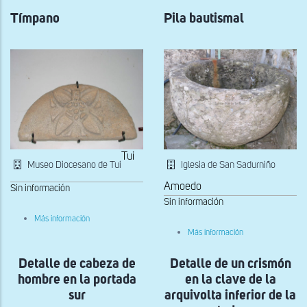
la
románico
portada
Tímpano
Pila bautismal
occidental
Tui
Museo Diocesano de Tui
Iglesia de San Sadurniño
Amoedo
Sin información
Sin información
sobre
Más información
Tímpano
sobre
Más información
Pila
bautismal
Detalle de cabeza de
Detalle de un crismón
hombre en la portada
en la clave de la
sur
arquivolta inferior de la