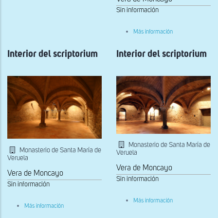
Sin información
sobre
Más información
Columna
exenta
Interior del scriptorium
Interior del scriptorium
del
scriptorium
Monasterio de Santa María de
Monasterio de Santa María de
Veruela
Veruela
Vera de Moncayo
Vera de Moncayo
Sin información
Sin información
sobre
Más información
sobre
Más información
Interior
Interior
del