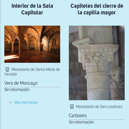
del
scriptorium
Interior de la Sala
scriptorium
Capiteles del cierre de
Capitular
la capilla mayor
Monasterio de Santa María de
Veruela
Vera de Moncayo
Sin información
sobre
Más información
Interior
Monasterio de San Lourenzo
de
la
Carboeiro
Sala
Sin información
Capitular