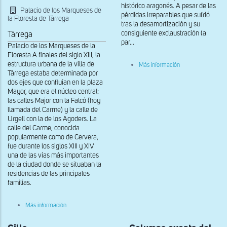
histórico aragonés. A pesar de las
Palacio de los Marqueses de
pérdidas irreparables que sufrió
la Floresta de Tàrrega
tras la desamortización y su
consiguiente exclaustración (a
Tàrrega
par...
Palacio de los Marqueses de la
Floresta A finales del siglo XIII, la
sobre
estructura urbana de la villa de
Más información
Interior
Tàrrega estaba determinada por
de
dos ejes que confluían en la plaza
la
Mayor, que era el núcleo central:
Sala
las calles Major con la Falcó (hoy
Capitular
llamada del Carme) y la calle de
Urgell con la de los Agoders. La
calle del Carme, conocida
popularmente como de Cervera,
fue durante los siglos XIII y XIV
una de las vías más importantes
de la ciudad donde se situaban la
residencias de las principales
familias.
sobre
Más información
Fachada
del
Palacio