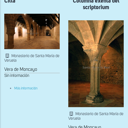
Cilla
Columna exenta del
de
scriptorium
los
Marqueses
de
la
Floresta
de
Tàrrega
Monasterio de Santa María de
Veruela
Vera de Moncayo
Sin información
sobre
Más información
Cilla
Monasterio de Santa María de
Veruela
Vera de Moncayo