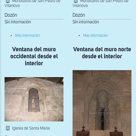
Monasterio de San Pedro de
Monasterio de San Pedro de
Vilanova
Vilanova
Dozón
Dozón
Sin información
Sin información
sobre
sobre
Más información
Más información
Ventana
Vista
del
del
Ventana del muro
ábside
Ventana del muro norte
ábside
occidental desde el
desde el interior
interior
Iglesia de Santa María