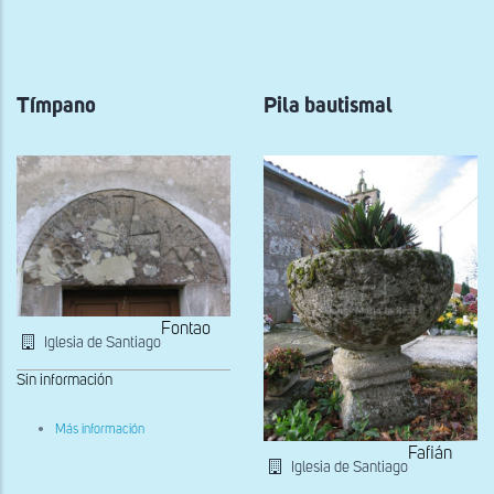
a
la
navegación
Tímpano
Pila bautismal
Fontao
Iglesia de Santiago
Sin información
sobre
Más información
Tímpano
Fafián
Iglesia de Santiago