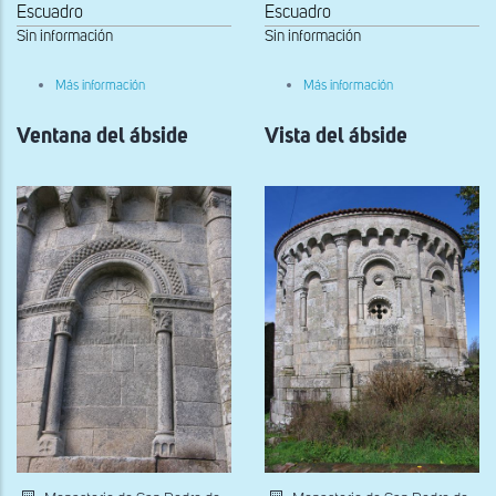
Escuadro
Escuadro
Sin información
Sin información
sobre
sobre
Más información
Más información
Credencia
Portada
occidental
Ventana del ábside
Vista del ábside