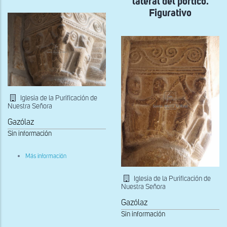
lateral del pórtico.
portada
Figurativo
meridional.
Hombre
portando
una
maza
Iglesia de la Purificación de
Nuestra Señora
Gazólaz
Sin información
sobre
Más información
Capitel
de
la
Iglesia de la Purificación de
arcada
Nuestra Señora
lateral
del
Gazólaz
pórtico
Sin información