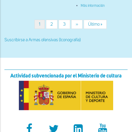
sobre
Más información
Capitel
del
lado
derecho
Página
1
Página
2
Página
3
Siguiente
››
Última
Último »
Paginación
de
actual
página
página
la
entrada
Suscribirse a Armas ofensivas (Iconografía)
lateral
del
pórtico.
Figurativo
Actividad subvencionada por el Ministerio de cultura