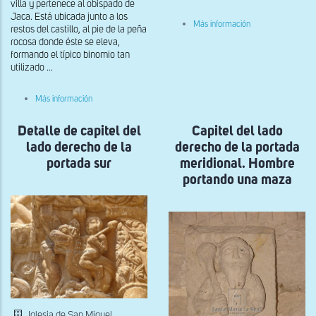
villa y pertenece al obispado de
Jaca. Está ubicada junto a los
sobre
Más información
restos del castillo, al pie de la peña
Marca
rocosa donde éste se eleva,
de
cantero
formando el típico binomio tan
en
utilizado ...
el
segundo
piso
sobre
Más información
del
Mocheta
claustro
de
Detalle de capitel del
la
Capitel del lado
derecha
lado derecho de la
derecho de la portada
de
la
portada sur
meridional. Hombre
portada
portando una maza
occidental
Iglesia de San Miguel