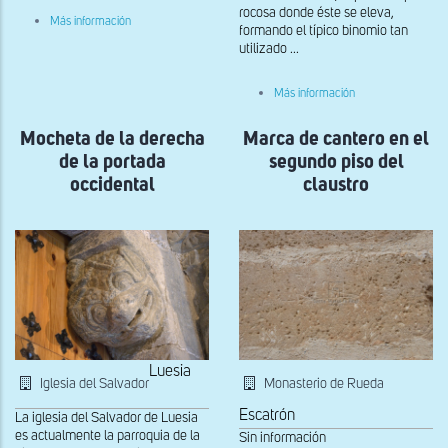
rocosa donde éste se eleva,
sobre
Más información
formando el típico binomio tan
Dovela
de
utilizado ...
la
portada
sobre
de
Más información
Detalle
San
de
Miguel
Mocheta de la derecha
Marca de cantero en el
la
portada
de la portada
segundo piso del
occidental
occidental
claustro
Luesia
Iglesia del Salvador
Monasterio de Rueda
Escatrón
La iglesia del Salvador de Luesia
es actualmente la parroquia de la
Sin información