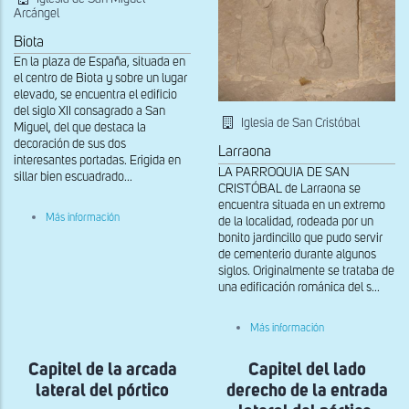
Arcángel
Biota
En la plaza de España, situada en
el centro de Biota y sobre un lugar
elevado, se encuentra el edificio
del siglo XII consagrado a San
Iglesia de San Cristóbal
Miguel, del que destaca la
decoración de sus dos
Larraona
interesantes portadas. Erigida en
LA PARROQUIA DE SAN
sillar bien escuadrado...
CRISTÓBAL de Larraona se
encuentra situada en un extremo
sobre
Más información
de la localidad, rodeada por un
Detalle
bonito jardincillo que pudo servir
de
de cementerio durante algunos
capitel
del
siglos. Originalmente se trataba de
lado
una edificación románica del s...
derecho
de
la
sobre
Más información
portada
Capitel
sur
del
Capitel de la arcada
Capitel del lado
lado
derecho
lateral del pórtico
derecho de la entrada
de
la