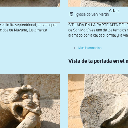
Artaiz
Iglesia de San Martín
ímite septentrional, la parroquia
SITUADA EN LA PARTE ALTA DEL PUEBL
ocidos de Navarra, justamente
de San Martín es uno de los templos
afamado por la calidad formal y la var
sobre
Más información
Relieves
de
Vista de la portada en el 
la
portada