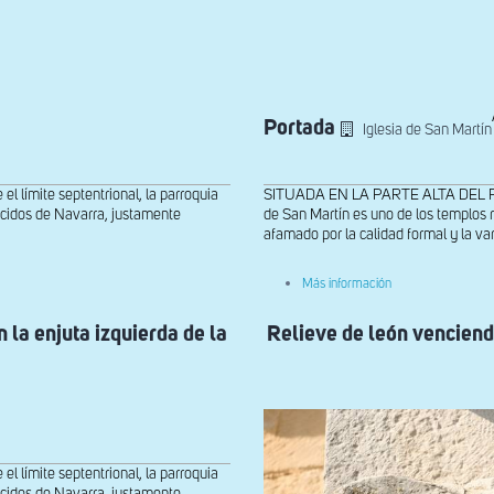
Portada
Iglesia de San Martín
ímite septentrional, la parroquia
SITUADA EN LA PARTE ALTA DEL PUEBL
ocidos de Navarra, justamente
de San Martín es uno de los templos
afamado por la calidad formal y la var
sobre
Más información
Portada
 la enjuta izquierda de la
Relieve de león venciendo
ímite septentrional, la parroquia