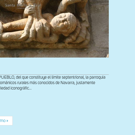
O, del que constituye el límite septentrional, la parroquia
 románicos rurales más conocidos de Navarra, justamente
iedad iconográfic...
ima
imo »
ina