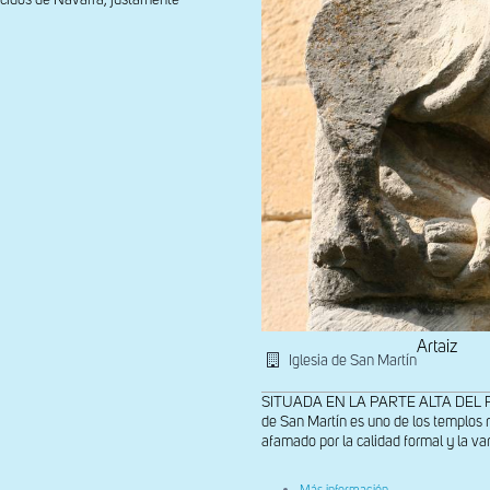
ocidos de Navarra, justamente
Artaiz
Iglesia de San Martín
SITUADA EN LA PARTE ALTA DEL PUEBL
de San Martín es uno de los templos
afamado por la calidad formal y la var
sobre