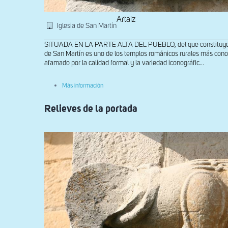
Artaiz
Iglesia de San Martín
SITUADA EN LA PARTE ALTA DEL PUEBLO, del que constituye el l
de San Martín es uno de los templos románicos rurales más con
afamado por la calidad formal y la variedad iconográfic...
sobre
Más información
Relieve
de
Relieves de la portada
león
protector
en
la
enjuta
derecha
de
la
portada