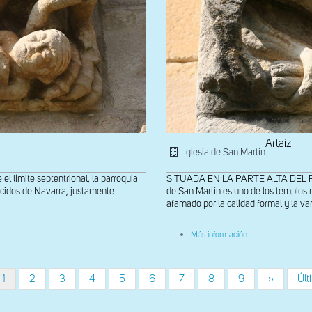
Artaiz
Iglesia de San Martín
ímite septentrional, la parroquia
SITUADA EN LA PARTE ALTA DEL PUEBL
ocidos de Navarra, justamente
de San Martín es uno de los templos
afamado por la calidad formal y la var
sobre
Más información
Vista
de
la
portada
Página
1
Página
2
Página
3
Página
4
Página
5
Página
6
Página
7
Página
8
Página
9
Siguiente
››
Últ
Últ
en
actual
página
pág
el
muro