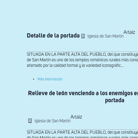
ayuda
a
la
navegación
Artaiz
Detalle de la portada
Iglesia de San Martín
SITUADA EN LA PARTE ALTA DEL PUEBLO, del que constituye el l
de San Martín es uno de los templos románicos rurales más con
afamado por la calidad formal y la variedad iconográfic...
sobre
Más información
Detalle
de
Relieve de león venciendo a los enemigos en
la
portada
portada
Artaiz
Iglesia de San Martín
SITUADA EN LA PARTE ALTA DEL PUEBLO, del que constituye el l