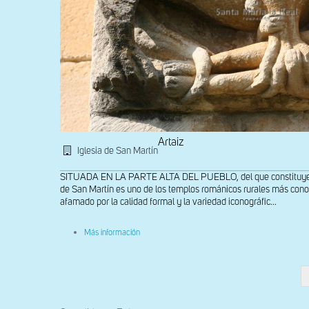
Artaiz
Iglesia de San Martín
SITUADA EN LA PARTE ALTA DEL PUEBLO, del que constituye el l
de San Martín es uno de los templos románicos rurales más con
afamado por la calidad formal y la variedad iconográfic...
sobre
Más información
Relieves
de
la
portada
Paginación